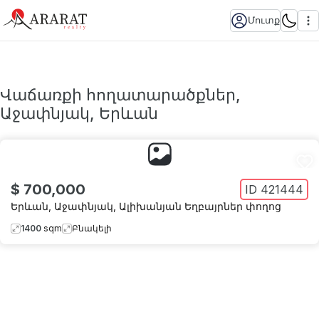
Մուտք
Վաճառքի հողատարածքներ,
Աջափնյակ, Երևան
$ 700,000
ID
421444
Երևան
,
Աջափնյակ
,
Ալիխանյան Եղբայրներ փողոց
1400
sqm
Բնակելի