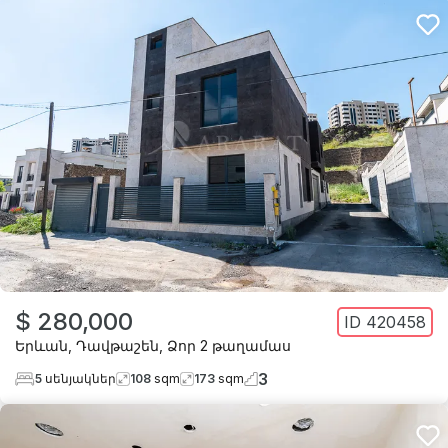
$ 280,000
ID
420458
Երևան
,
Դավթաշեն
,
Ձոր 2 թաղամաս
3
5
սենյակներ
108
sqm
173
sqm