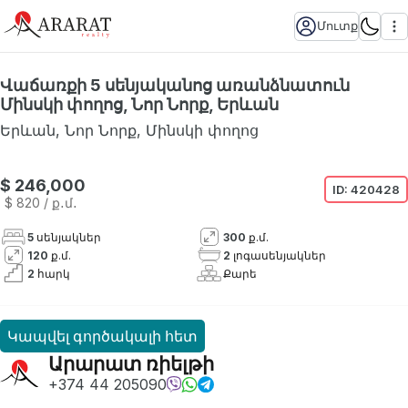
Մուտք
Վաճառքի 5 սենյականոց առանձնատուն
Մինսկի փողոց, Նոր Նորք, Երևան
Երևան
,
Նոր Նորք
,
Մինսկի փողոց
Հասանելի չէ
$ 246,000
ID:
420428
$ 820
/ ք․մ․
5
սենյակներ
300
ք.մ.
120
ք.մ.
2
լոգասենյակներ
2
հարկ
Քարե
Կապվել գործակալի հետ
Արարատ ռիելթի
+374 44 205090