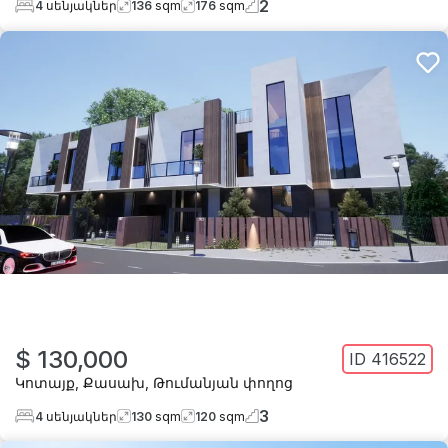
2
4
սենյակներ
136
sqm
176
sqm
$ 130,000
ID
416522
Կոտայք
,
Քասախ
,
Թումանյան փողոց
3
4
սենյակներ
130
sqm
120
sqm