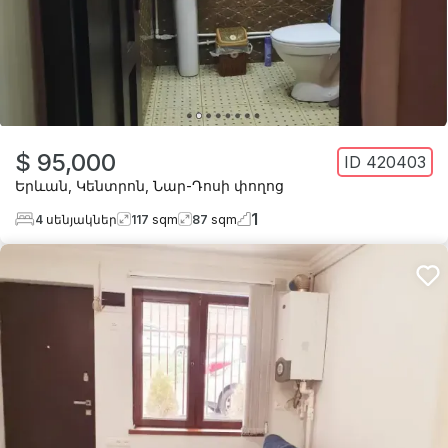
$ 95,000
ID
420403
Երևան
,
Կենտրոն
,
Նար-Դոսի փողոց
1
4
սենյակներ
117
sqm
87
sqm