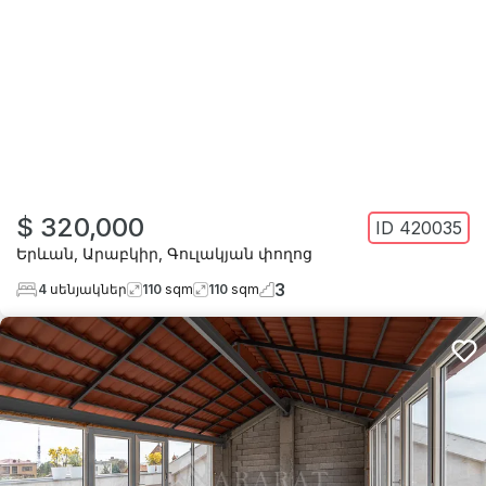
$ 320,000
ID
420035
Երևան
,
Արաբկիր
,
Գուլակյան փողոց
3
4
սենյակներ
110
sqm
110
sqm