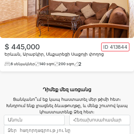
$ 445,000
ID
413844
Երևան
,
Արաբկիր
,
Սևքարեցի Սաքոյի փողոց
2
6
սենյակներ
140
sqm
200
sqm
Դիմեք մեզ առցանց
Ցանկանո՞ւմ եք կապ հաստատել մեր թիմի հետ։
Խնդրում ենք լրացնել ձևաթուղթը, և մենք շուտով կապ
կհաստատենք Ձեզ հետ։