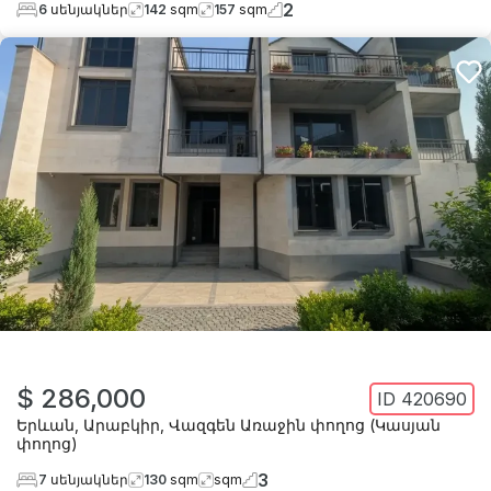
2
6
սենյակներ
142
sqm
157
sqm
$ 286,000
ID
420690
Երևան
,
Արաբկիր
,
Վազգեն Առաջին փողոց (Կասյան
փողոց)
3
7
սենյակներ
130
sqm
sqm