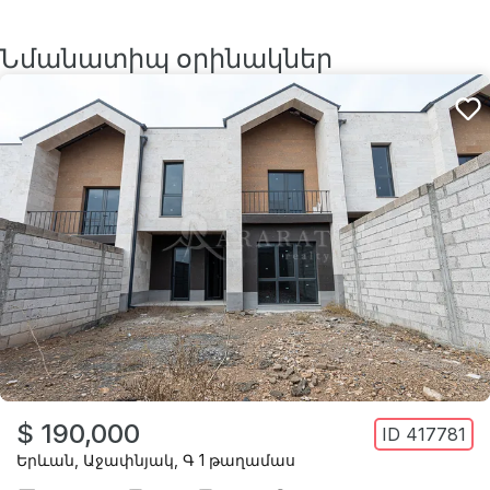
Նմանատիպ օրինակներ
$ 190,000
ID
417781
Երևան
,
Աջափնյակ
,
Գ 1 թաղամաս