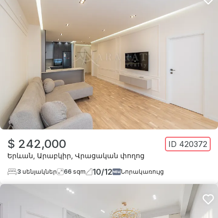
$ 242,000
ID
420372
Երևան
,
Արաբկիր
,
Վրացական փողոց
10
/
12
3
սենյակներ
66
sqm
Նորակառույց