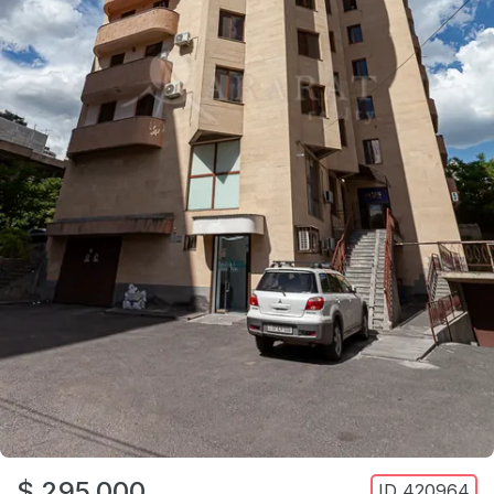
$ 295,000
ID
420964