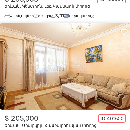
Երևան
,
Կենտրոն
,
Լեռ Կամսարի փողոց
3
/
11
4
սենյակներ
89
sqm
Նորակառույց
$ 205,000
ID
401800
Երևան
,
Արաբկիր
,
Համբարձումյան փողոց