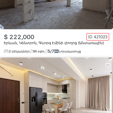
$ 222,000
ID
421023
Երևան
,
Կենտրոն
,
Գևորգ Էմինի փողոց (Անտառային)
5
/
7
2
սենյակներ
65
sqm
Նորակառույց