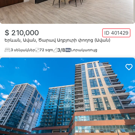
$ 210,000
ID
401429
Երևան
,
Ավան
,
Ծարավ Աղբյուրի փողոց (Ավան)
3
/
8
3
սենյակներ
72
sqm
Նորակառույց