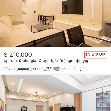
$ 210,000
ID
416885
Երևան
,
Քանաքեռ-Զեյթուն
,
Կ. Ուլնեցու փողոց
7
/
16
2
սենյակներ
65
sqm
Նորակառույց