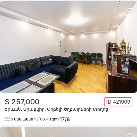
$ 257,000
ID
421909
Երևան
,
Արաբկիր
,
Օրբելի Եղբայրների փողոց
7
/
8
3
սենյակներ
86.4
sqm