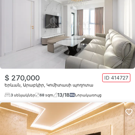
$ 270,000
ID
414727
Երևան
,
Արաբկիր
,
Կոմիտասի պողոտա
13
/
18
3
սենյակներ
68
sqm
Նորակառույց