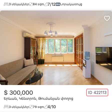
7
/
12
3
սենյակներ
84
sqm
Նորակառույց
$ 300,000
ID
422113
Երևան
,
Կենտրոն
,
Թումանյան փողոց
4
/
10
3
սենյակներ
79
sqm