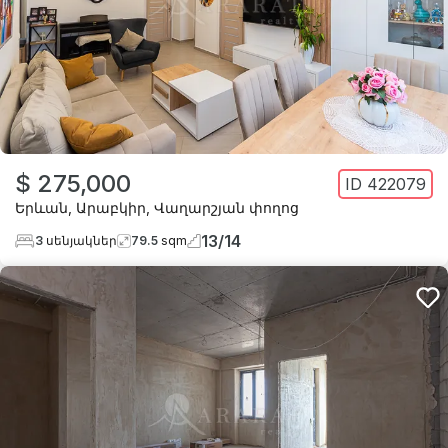
$ 275,000
ID
422079
Երևան
,
Արաբկիր
,
Վաղարշյան փողոց
13
/
14
3
սենյակներ
79.5
sqm