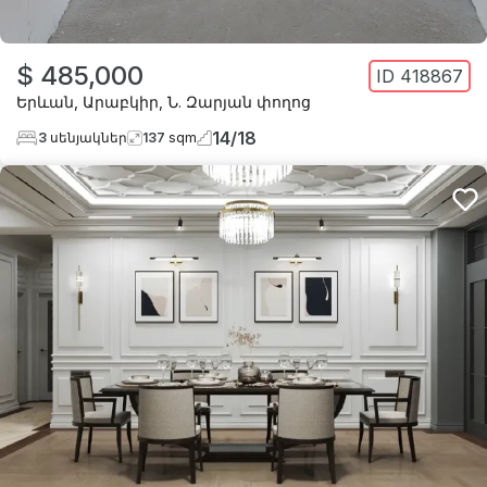
$ 485,000
ID
418867
Երևան
,
Արաբկիր
,
Ն. Զարյան փողոց
14
/
18
3
սենյակներ
137
sqm