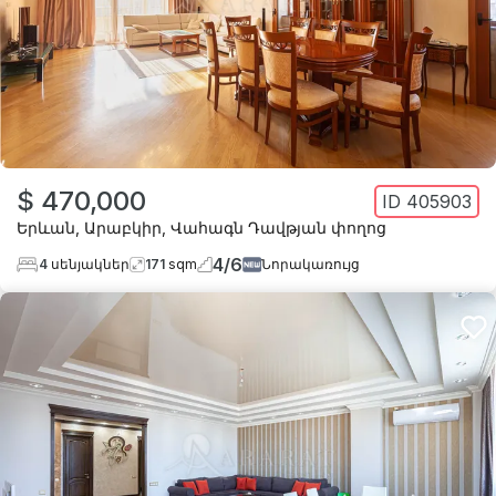
$ 470,000
ID
405903
Երևան
,
Արաբկիր
,
Վահագն Դավթյան փողոց
4
/
6
4
սենյակներ
171
sqm
Նորակառույց