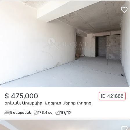
$ 475,000
ID
421888
Երևան
,
Արաբկիր
,
Աղբյուր Սերոբ փողոց
10
/
12
5
սենյակներ
173.4
sqm