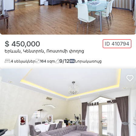
$ 450,000
ID
410794
Երևան
,
Կենտրոն
,
Ռոստոմի փողոց
9
/
12
4
սենյակներ
164
sqm
Նորակառույց