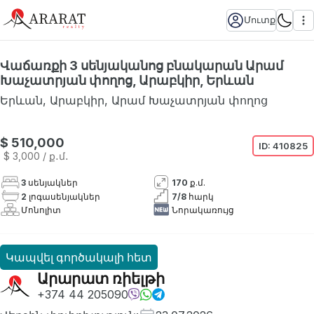
Մուտք
Վաճառքի 3 սենյականոց բնակարան Արամ
Խաչատրյան փողոց, Արաբկիր, Երևան
Երևան
,
Արաբկիր
,
Արամ Խաչատրյան փողոց
$ 510,000
ID:
410825
$ 3,000
/ ք․մ․
3
սենյակներ
170
ք.մ.
2
լոգասենյակներ
7
/
8
հարկ
Մոնոլիտ
Նորակառույց
Կապվել գործակալի հետ
Արարատ ռիելթի
+374 44 205090