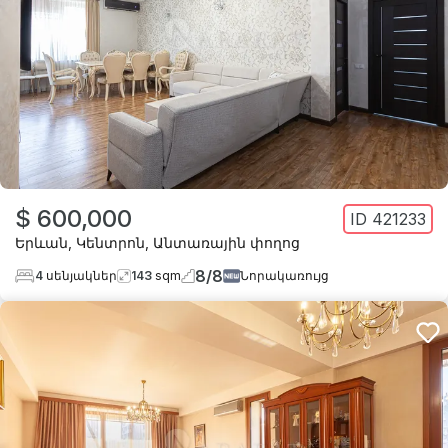
$ 600,000
ID
421233
Երևան
,
Կենտրոն
,
Անտառային փողոց
8
/
8
4
սենյակներ
143
sqm
Նորակառույց