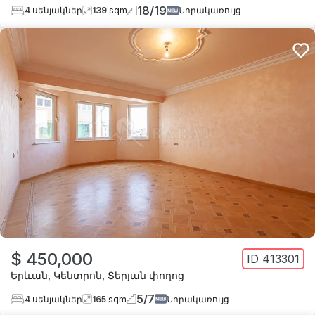
18
/
19
4
սենյակներ
139
sqm
Նորակառույց
$ 450,000
ID
413301
Երևան
,
Կենտրոն
,
Տերյան փողոց
5
/
7
4
սենյակներ
165
sqm
Նորակառույց