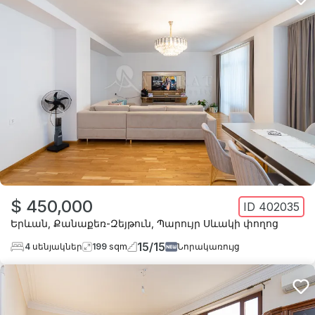
$ 450,000
ID
402035
Երևան
,
Քանաքեռ-Զեյթուն
,
Պարույր Սևակի փողոց
15
/
15
4
սենյակներ
199
sqm
Նորակառույց