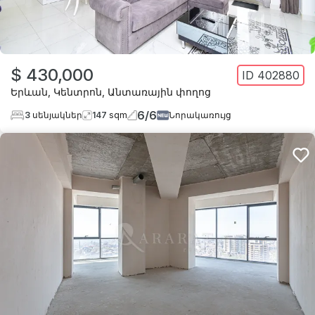
$ 430,000
ID
402880
Երևան
,
Կենտրոն
,
Անտառային փողոց
6
/
6
3
սենյակներ
147
sqm
Նորակառույց