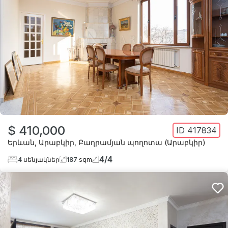
$ 410,000
ID
417834
Երևան
,
Արաբկիր
,
Բաղրամյան պողոտա (Արաբկիր)
4
/
4
4
սենյակներ
187
sqm