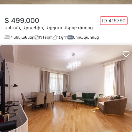
$ 499,000
ID
416790
Երևան
,
Արաբկիր
,
Աղբյուր Սերոբ փողոց
10
/
11
4
սենյակներ
191
sqm
Նորակառույց