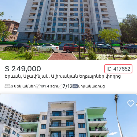
$ 249,000
ID
417652
Երևան
,
Աջափնյակ
,
Ալիխանյան Եղբայրներ փողոց
7
/
12
3
սենյակներ
101.4
sqm
Նորակառույց