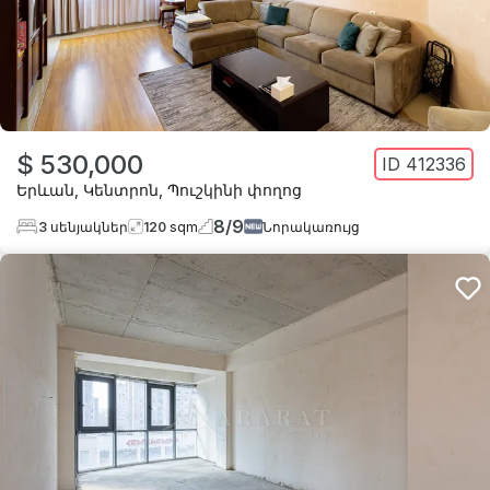
$ 530,000
ID
412336
Երևան
,
Կենտրոն
,
Պուշկինի փողոց
8
/
9
3
սենյակներ
120
sqm
Նորակառույց