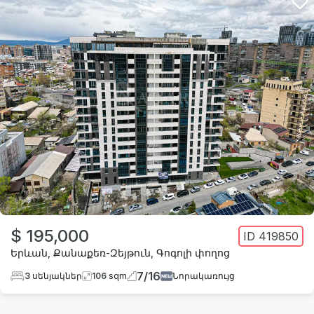
$ 195,000
ID
419850
Երևան
,
Քանաքեռ-Զեյթուն
,
Գոգոլի փողոց
7
/
16
3
սենյակներ
106
sqm
Նորակառույց