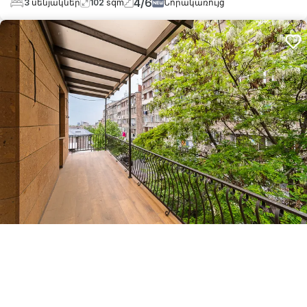
4
/
6
3
սենյակներ
102
sqm
Նորակառույց