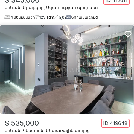
$ 345,000
ID
412611
Երևան
,
Արաբկիր
,
Ազատության պողոտա
5
/
5
4
սենյակներ
129
sqm
Նորակառույց
$ 535,000
ID
419648
Երևան
,
Կենտրոն
,
Անտառային փողոց