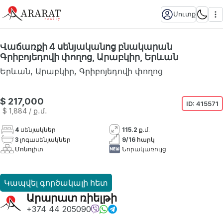
Մուտք
Վաճառքի 4 սենյականոց բնակարան
Գրիբոյեդովի փողոց, Արաբկիր, Երևան
Երևան
,
Արաբկիր
,
Գրիբոյեդովի փողոց
Հասանելի չէ
$ 217,000
ID:
415571
$ 1,884
/ ք․մ․
4
սենյակներ
115.2
ք.մ.
3
լոգասենյակներ
9
/
16
հարկ
Մոնոլիտ
Նորակառույց
Կապվել գործակալի հետ
Արարատ ռիելթի
+374 44 205090