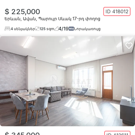
$ 225,000
ID
418012
Երևան
,
Ավան
,
Պարույր Սևակ 17-րդ փողոց
4
/
19
4
սենյակներ
125
sqm
Նորակառույց