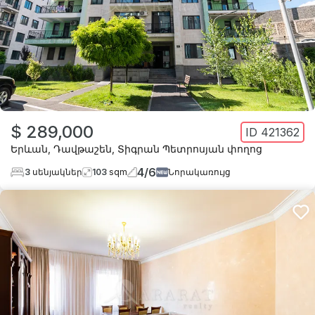
$ 289,000
ID
421362
Երևան
,
Դավթաշեն
,
Տիգրան Պետրոսյան փողոց
4
/
6
3
սենյակներ
103
sqm
Նորակառույց