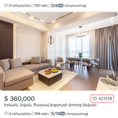
3
/
6
3
սենյակներ
125
sqm
Նորակառույց
$ 360,000
ID
421518
Երևան
,
Ավան
,
Ծարավ Աղբյուրի փողոց (Ավան)
5
/
14
4
սենյակներ
108
sqm
Նորակառույց