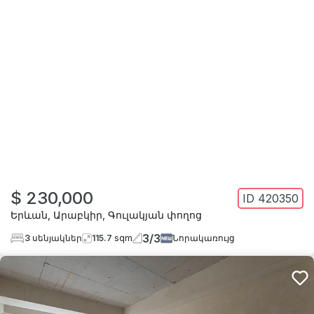
$ 230,000
ID
420350
Երևան
,
Արաբկիր
,
Գուլակյան փողոց
3
/
3
3
սենյակներ
115.7
sqm
Նորակառույց