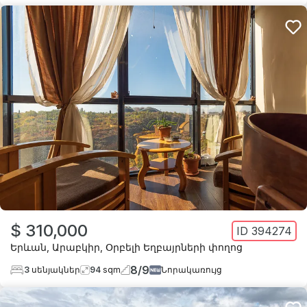
$ 310,000
ID
394274
Երևան
,
Արաբկիր
,
Օրբելի Եղբայրների փողոց
8
/
9
3
սենյակներ
94
sqm
Նորակառույց