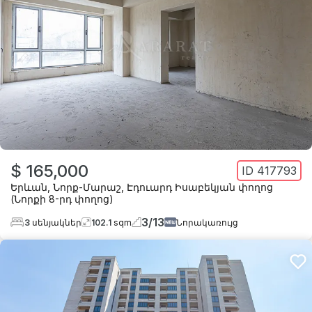
$ 165,000
ID
417793
Երևան
,
Նորք-Մարաշ
,
Էդուարդ Իսաբեկյան փողոց
(Նորքի 8-րդ փողոց)
3
/
13
3
սենյակներ
102.1
sqm
Նորակառույց