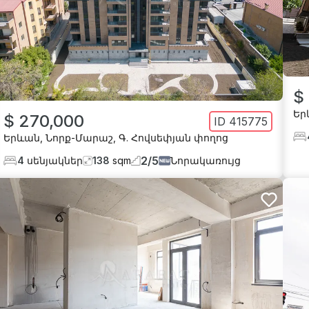
$
Եր
$ 270,000
ID
415775
Երևան
,
Նորք-Մարաշ
,
Գ. Հովսեփյան փողոց
2
/
5
4
սենյակներ
138
sqm
Նորակառույց