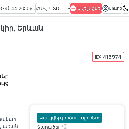
374) 44 205090
ՀԱՅ
,
USD
Ավելացնել
Մուտք
կիր, Երևան
ID:
413974
ներ
ւյց
Կապվել գործակալի հետ
բնակար
կ, առան
Տարածել
: