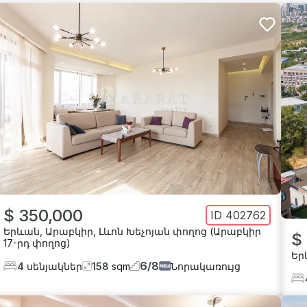
$ 350,000
ID
402762
Երևան
,
Արաբկիր
,
Լևոն Խեչոյան փողոց (Արաբկիր
$
17-րդ փողոց)
Եր
6
/
8
4
սենյակներ
158
sqm
Նորակառույց