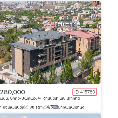
 280,000
ID
415780
ևան
,
Նորք-Մարաշ
,
Գ. Հովսեփյան փողոց
4
/
5
4
սենյակներ
138
sqm
Նորակառույց