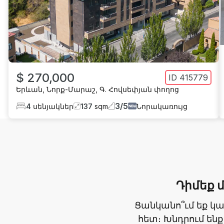
$ 270,000
ID
415779
Երևան
,
Նորք-Մարաշ
,
Գ. Հովսեփյան փողոց
3
/
5
4
սենյակներ
137
sqm
Նորակառույց
Դիմեք 
Ցանկանո՞ւմ եք կ
հետ։ Խնդրում ենք