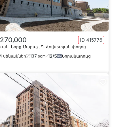
 270,000
ID
415776
ևան
,
Նորք-Մարաշ
,
Գ. Հովսեփյան փողոց
2
/
5
4
սենյակներ
137
sqm
Նորակառույց