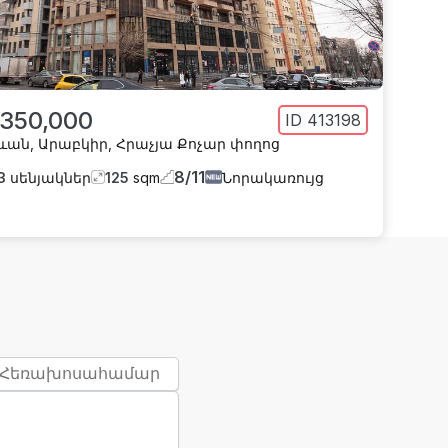
 350,000
ID
413198
ևան
,
Արաբկիր
,
Հրաչյա Քոչար փողոց
8
/
11
3
սենյակներ
125
sqm
Նորակառույց