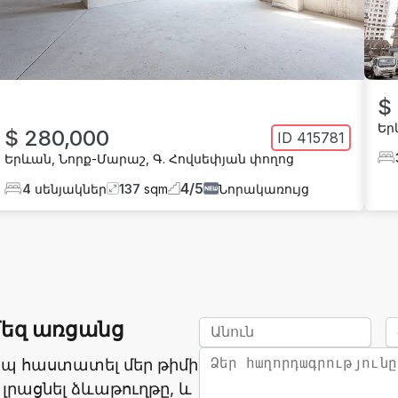
$
Եր
$ 280,000
ID
415781
Երևան
,
Նորք-Մարաշ
,
Գ. Հովսեփյան փողոց
4
/
5
4
սենյակներ
137
sqm
Նորակառույց
մեզ առցանց
ապ հաստատել մեր թիմի
 լրացնել ձևաթուղթը, և