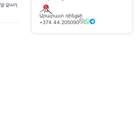
ղջ քաղ
Արարատ ռիելթի
+374 44 205090