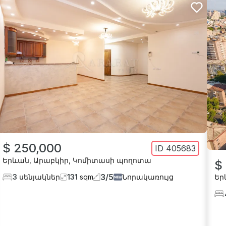
$ 250,000
ID
405683
Երևան
,
Արաբկիր
,
Կոմիտասի պողոտա
$
3
/
5
Եր
3
սենյակներ
131
sqm
Նորակառույց