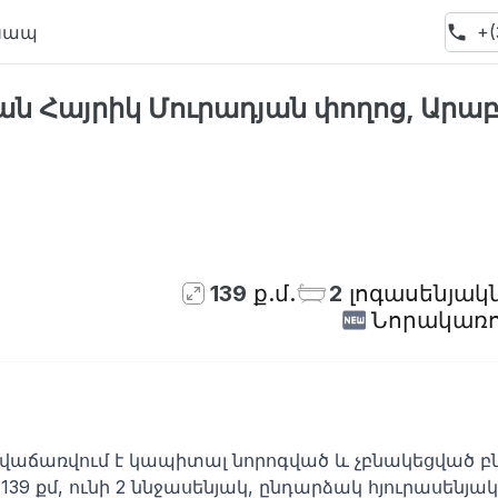
Կապ
+(
ն Հայրիկ Մուրադյան փողոց, Արաբ
139
ք.մ.
2
լոգասենյակ
Նորակառո
մ վաճառվում է կապիտալ նորոգված և չբնակեցված 
39 քմ, ունի 2 ննջասենյակ, ընդարձակ հյուրասենյա