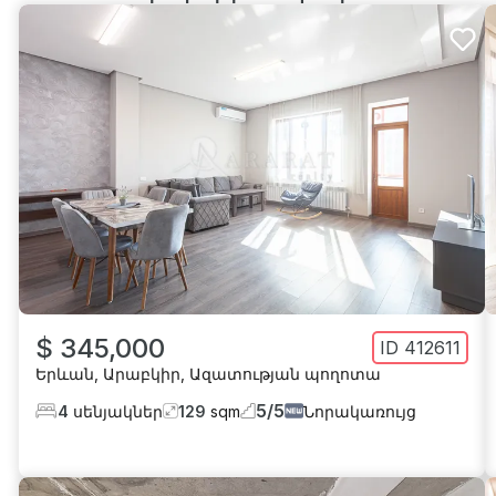
$ 345,000
ID
412611
Երևան
,
Արաբկիր
,
Ազատության պողոտա
5
/
5
4
սենյակներ
129
sqm
Նորակառույց