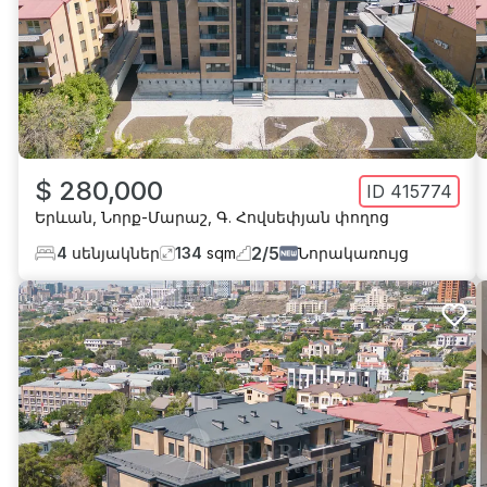
$ 280,000
ID
415774
Երևան
,
Նորք-Մարաշ
,
Գ. Հովսեփյան փողոց
2
/
5
4
սենյակներ
134
sqm
Նորակառույց