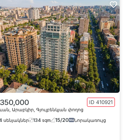
 350,000
ID
410921
ևան
,
Արաբկիր
,
Գյուլբենկյան փողոց
15
/
20
4
սենյակներ
134
sqm
Նորակառույց