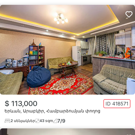
$ 113,000
ID
418571
Երևան
,
Արաբկիր
,
Համբարձումյան փողոց
7
/
9
2
սենյակներ
43
sqm