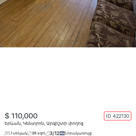
$ 110,000
ID
422130
Երևան
,
Կենտրոն
,
Արգիշտի փողոց
3
/
12
1
սենյակ
36
sqm
Նորակառույց