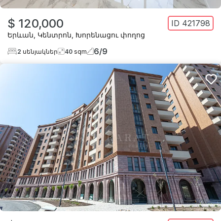
$ 120,000
ID
421798
Երևան
,
Կենտրոն
,
Խորենացու փողոց
6
/
9
2
սենյակներ
40
sqm