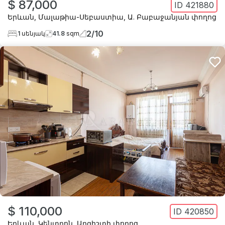
$ 87,000
ID
421880
Երևան
,
Մալաթիա-Սեբաստիա
,
Ա. Բաբաջանյան փողոց
2
/
10
1
սենյակ
41.8
sqm
$ 110,000
ID
420850
Երևան
,
Կենտրոն
,
Արգիշտի փողոց