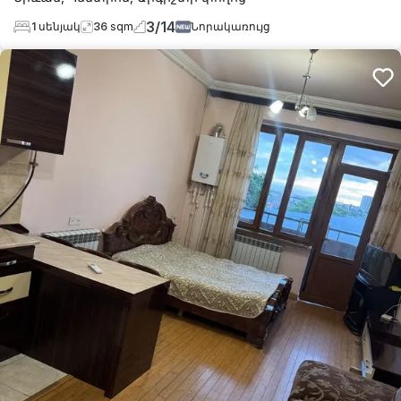
3
/
14
1
սենյակ
36
sqm
Նորակառույց