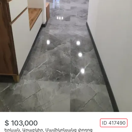
$ 103,000
ID
417490
Երևան
,
Արաբկիր
,
Մամիկոնյանց փողոց