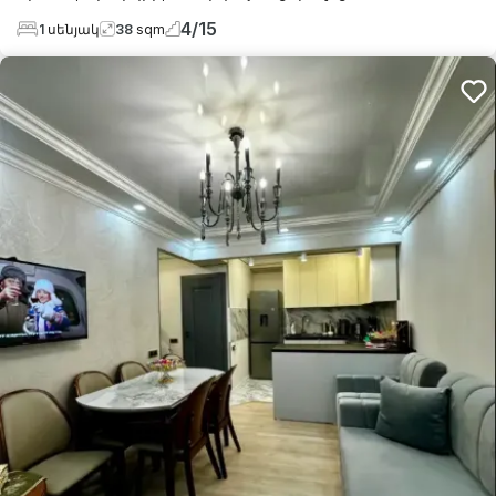
4
/
15
1
սենյակ
38
sqm