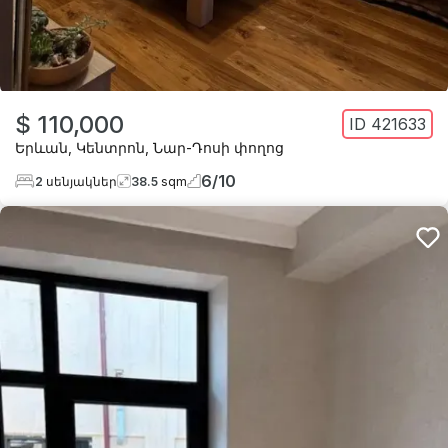
$ 110,000
ID
421633
Երևան
,
Կենտրոն
,
Նար-Դոսի փողոց
6
/
10
2
սենյակներ
38.5
sqm