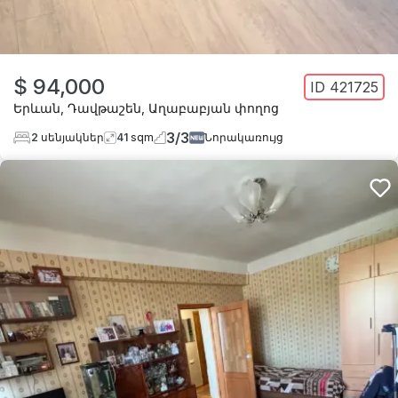
$ 94,000
ID
421725
Երևան
,
Դավթաշեն
,
Աղաբաբյան փողոց
3
/
3
2
սենյակներ
41
sqm
Նորակառույց