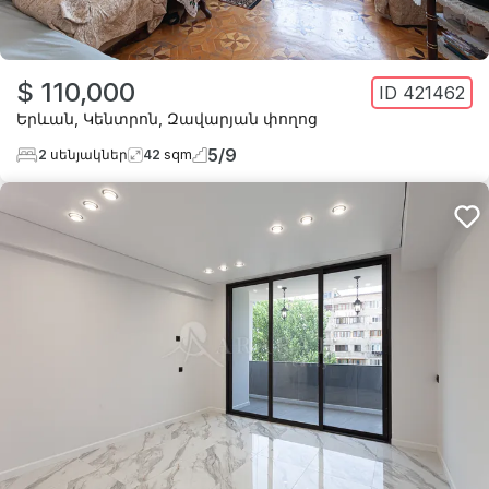
$ 110,000
ID
421462
Երևան
,
Կենտրոն
,
Զավարյան փողոց
5
/
9
2
սենյակներ
42
sqm