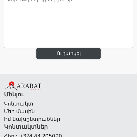
Ուղարկել
Մենյու
Կոնտակտ
Մեր մասին
Իմ նախընտրածներ
Կոնտակտներ
Հեռ.
:
+374 44 205090