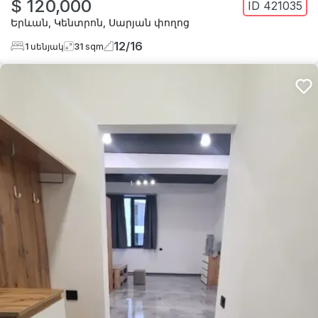
$ 120,000
ID
421035
Երևան
,
Կենտրոն
,
Սարյան փողոց
12
/
16
1
սենյակ
31
sqm