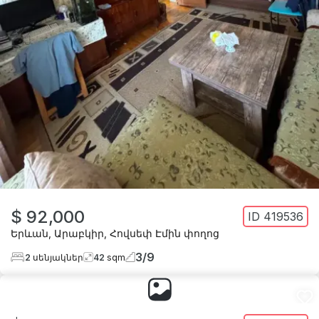
$ 92,000
ID
419536
Երևան
,
Արաբկիր
,
Հովսեփ Էմին փողոց
3
/
9
2
սենյակներ
42
sqm