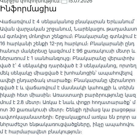
Վերջին փոփոխություն
:
15.07.2026
Ինֆորմացիա
Վաճառվում է 4 սենյականոց բնակարան Երևանում՝
Ավան վարչական շրջանում, Նարեկացու թաղամասո
ւմ գտնվող մոնոլիտ շենքում։ Բնակարանը գտնվում է
16 հարկանի շենքի 12-րդ հարկում։ Բնակարանի ընդ
հանուր մակերեսը կազմում է 96 քառակուսի մետր և
ներառում է 1 սանհանգույց։ Բնակարանը վերափոխ
ված է՝ 4 սենյակից դարձված է 3 սենյականոց, որտեղ
մեկ սենյակը միացված է խոհանոցին՝ ապահովելով
ավելի ընդարձակ տարածք։ Բնակարանը վերանորո
գված է և վաճառվում է մասնակի կահույքի և տեխն
իկայի հետ միասին։ Առաստաղի բարձրությունը կազ
մում է 2.8 մետր։ Առկա է նաև փոքր հողատարածք՝ մ
ոտ 30 քառակուսի մետր։ Շենքի դիմաց կա բացօթյա
ավտոկայանատեղի։ Շրջակայքում առկա են բոլոր ա
նհրաժեշտ ենթակառուցվածքները, ինչը ապահովու
մ է հարմարավետ բնակություն։