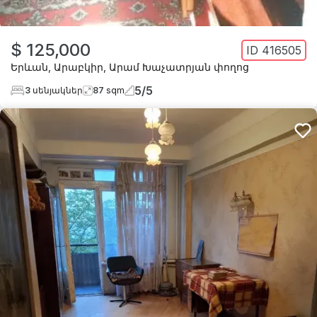
$ 125,000
ID
416505
Երևան
,
Արաբկիր
,
Արամ Խաչատրյան փողոց
5
/
5
3
սենյակներ
87
sqm