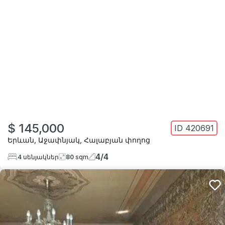
$ 145,000
ID
420691
Երևան
,
Աջափնյակ
,
Հալաբյան փողոց
4
/
4
4
սենյակներ
80
sqm