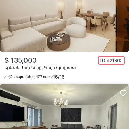
$ 135,000
ID
421965
Երևան
,
Նոր Նորք
,
Գայի պողոտա
6
/
16
2
սենյակներ
77
sqm