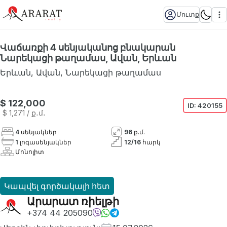
Մուտք
Վաճառքի 4 սենյականոց բնակարան
Նարեկացի թաղամաս, Ավան, Երևան
Երևան
,
Ավան
,
Նարեկացի թաղամաս
$ 122,000
ID:
420155
$ 1,271
/ ք․մ․
4
սենյակներ
96
ք.մ.
1
լոգասենյակներ
12
/
16
հարկ
Մոնոլիտ
Կապվել գործակալի հետ
Արարատ ռիելթի
+374 44 205090