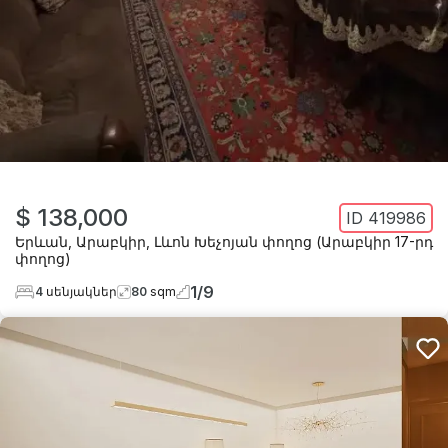
$ 138,000
ID
419986
Երևան
,
Արաբկիր
,
Լևոն Խեչոյան փողոց (Արաբկիր 17-րդ
փողոց)
1
/
9
4
սենյակներ
80
sqm