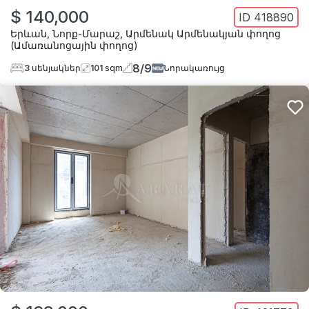
$ 140,000
ID
418890
Երևան
,
Նորք-Մարաշ
,
Արմենակ Արմենակյան փողոց
(Ամառանոցային փողոց)
8
/
9
3
սենյակներ
101
sqm
Նորակառույց