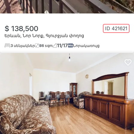
$ 138,500
ID
421621
Երևան
,
Նոր Նորք
,
Գյուրջյան փողոց
11
/
17
3
սենյակներ
86
sqm
Նորակառույց