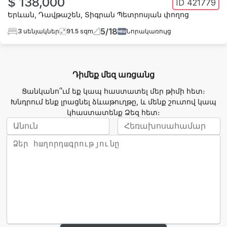
$ 138,000
ID
421779
Երևան
,
Դավթաշեն
,
Տիգրան Պետրոսյան փողոց
5
/
18
3
սենյակներ
91.5
sqm
Նորակառույց
Դիմեք մեզ առցանց
Ցանկանո՞ւմ եք կապ հաստատել մեր թիմի հետ։
Խնդրում ենք լրացնել ձևաթուղթը, և մենք շուտով կապ
կհաստատենք Ձեզ հետ։