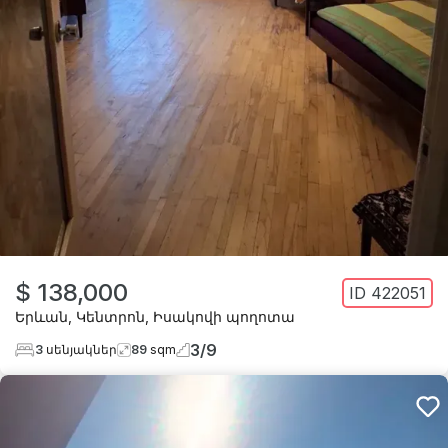
$ 138,000
ID
422051
Երևան
,
Կենտրոն
,
Իսակովի պողոտա
3
/
9
3
սենյակներ
89
sqm