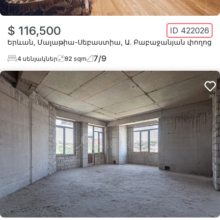
$ 116,500
ID
422026
Երևան
,
Մալաթիա-Սեբաստիա
,
Ա. Բաբաջանյան փողոց
7
/
9
4
սենյակներ
92
sqm