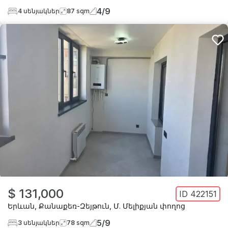
4
/
9
4
սենյակներ
87
sqm
$ 131,000
ID
422151
Երևան
,
Քանաքեռ-Զեյթուն
,
Մ. Մելիքյան փողոց
5
/
9
3
սենյակներ
78
sqm