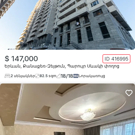
$ 147,000
ID
416995
Երևան
,
Քանաքեռ-Զեյթուն
,
Պարույր Սևակի փողոց
18
/
18
2
սենյակներ
82.5
sqm
Նորակառույց