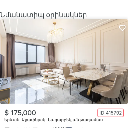
Նմանատիպ օրինակներ
$ 175,000
ID
415792
Երևան
,
Աջափնյակ
,
Նազարբեկյան թաղամաս