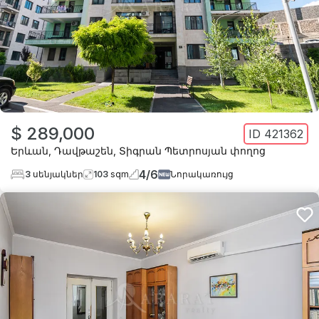
$ 289,000
ID
421362
Երևան
,
Դավթաշեն
,
Տիգրան Պետրոսյան փողոց
4
/
6
3
սենյակներ
103
sqm
Նորակառույց