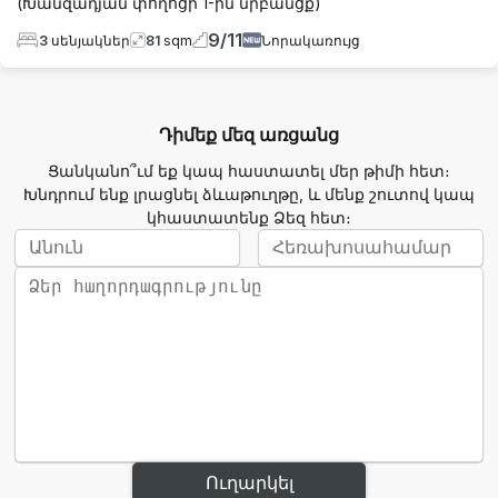
(Խանզադյան փողոցի 1-ին նրբանցք)
9
/
11
3
սենյակներ
81
sqm
Նորակառույց
Դիմեք մեզ առցանց
Ցանկանո՞ւմ եք կապ հաստատել մեր թիմի հետ։
Խնդրում ենք լրացնել ձևաթուղթը, և մենք շուտով կապ
կհաստատենք Ձեզ հետ։
Ուղարկել