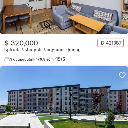
$ 320,000
ID
421387
Երևան
,
Կենտրոն
,
Կողբացու փողոց
5
/
5
3
սենյակներ
76.8
sqm