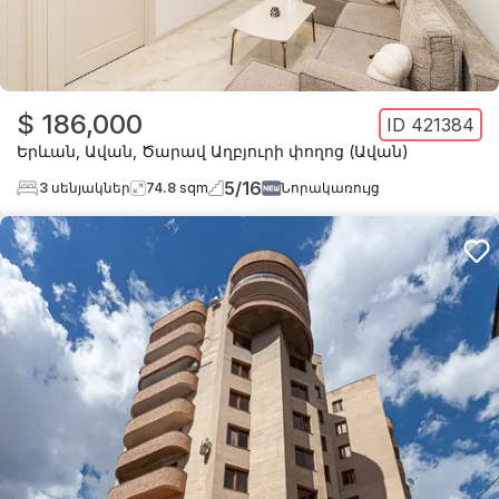
$ 186,000
ID
421384
Երևան
,
Ավան
,
Ծարավ Աղբյուրի փողոց (Ավան)
5
/
16
3
սենյակներ
74.8
sqm
Նորակառույց