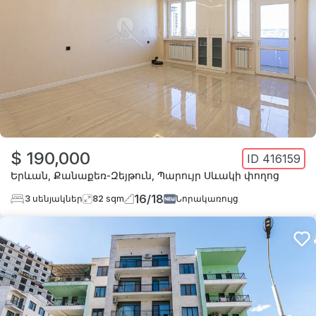
$ 190,000
ID
416159
Երևան
,
Քանաքեռ-Զեյթուն
,
Պարույր Սևակի փողոց
16
/
18
3
սենյակներ
82
sqm
Նորակառույց