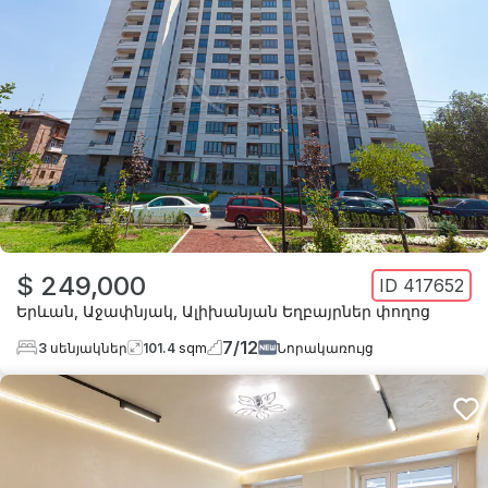
$ 249,000
ID
417652
Երևան
,
Աջափնյակ
,
Ալիխանյան Եղբայրներ փողոց
7
/
12
3
սենյակներ
101.4
sqm
Նորակառույց