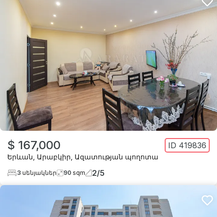
$ 167,000
ID
419836
Երևան
,
Արաբկիր
,
Ազատության պողոտա
2
/
5
3
սենյակներ
90
sqm