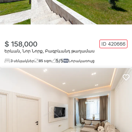
$ 158,000
ID
420666
Երևան
,
Նոր Նորք
,
Բագրևանդ թաղամաս
5
/
5
3
սենյակներ
85
sqm
Նորակառույց