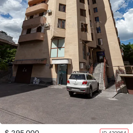
$ 295,000
ID
420964