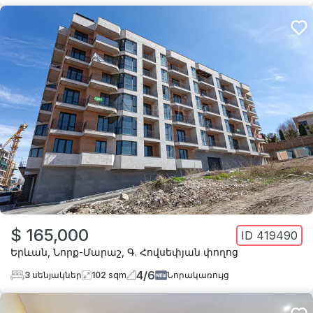
$ 165,000
ID
419490
Երևան
,
Նորք-Մարաշ
,
Գ. Հովսեփյան փողոց
4
/
6
3
սենյակներ
102
sqm
Նորակառույց