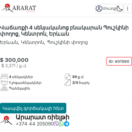
Մուտք
Վաճառքի 4 սենյականոց բնակարան Պուշկինի
փողոց, Կենտրոն, Երևան
Երևան
,
Կենտրոն
,
Պուշկինի փողոց
Հասանելի չէ
$ 300,000
ID:
401590
$ 3,371
/ ք․մ․
4
սենյակներ
89
ք.մ.
1
լոգասենյակներ
3
/
9
հարկ
Պանելային
Կապվել գործակալի հետ
Արարատ ռիելթի
+374 44 205090