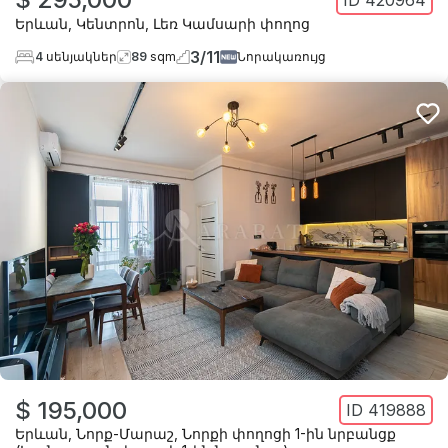
Երևան
,
Կենտրոն
,
Լեռ Կամսարի փողոց
3
/
11
4
սենյակներ
89
sqm
Նորակառույց
$ 195,000
ID
419888
Երևան
,
Նորք-Մարաշ
,
Նորքի փողոցի 1-ին նրբանցք