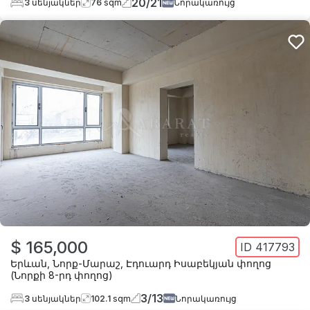
20
/
21
3
սենյակներ
76
sqm
Նորակառույց
$ 165,000
ID
417793
Երևան
,
Նորք-Մարաշ
,
Էդուարդ Իսաբեկյան փողոց
(Նորքի 8-րդ փողոց)
3
/
13
3
սենյակներ
102.1
sqm
Նորակառույց