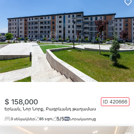
$ 158,000
ID
420666
Երևան
,
Նոր Նորք
,
Բագրևանդ թաղամաս
5
/
5
3
սենյակներ
85
sqm
Նորակառույց