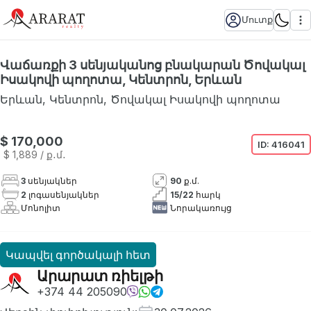
Մուտք
Վաճառքի 3 սենյականոց բնակարան Ծովակալ
Իսակովի պողոտա, Կենտրոն, Երևան
Երևան
,
Կենտրոն
,
Ծովակալ Իսակովի պողոտա
$ 170,000
ID:
416041
$ 1,889
/ ք․մ․
3
սենյակներ
90
ք.մ.
2
լոգասենյակներ
15
/
22
հարկ
Մոնոլիտ
Նորակառույց
Կապվել գործակալի հետ
Արարատ ռիելթի
+374 44 205090