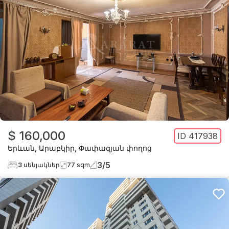
$ 160,000
ID
417938
Երևան
,
Արաբկիր
,
Փափազյան փողոց
3
/
5
3
սենյակներ
77
sqm