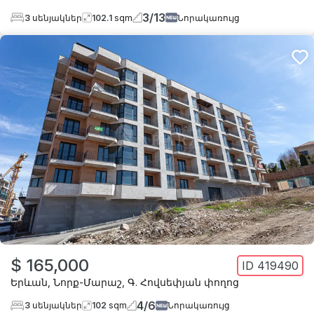
3
/
13
3
սենյակներ
102.1
sqm
Նորակառույց
$ 165,000
ID
419490
Երևան
,
Նորք-Մարաշ
,
Գ. Հովսեփյան փողոց
4
/
6
3
սենյակներ
102
sqm
Նորակառույց