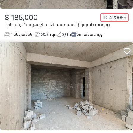
$ 185,000
ID
420959
Երևան
,
Դավթաշեն
,
Անաստաս Միկոյան փողոց
3
/
15
4
սենյակներ
106.7
sqm
Նորակառույց