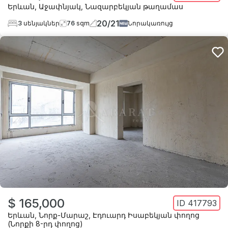
Երևան
,
Աջափնյակ
,
Նազարբեկյան թաղամաս
20
/
21
3
սենյակներ
76
sqm
Նորակառույց
$ 165,000
ID
417793
Երևան
,
Նորք-Մարաշ
,
Էդուարդ Իսաբեկյան փողոց
(Նորքի 8-րդ փողոց)