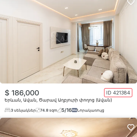
$ 186,000
ID
421384
Երևան
,
Ավան
,
Ծարավ Աղբյուրի փողոց (Ավան)
5
/
16
3
սենյակներ
74.8
sqm
Նորակառույց