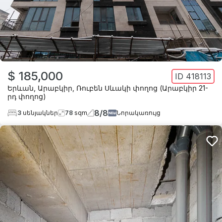
$ 185,000
ID
418113
Երևան
,
Արաբկիր
,
Ռուբեն Սևակի փողոց (Արաբկիր 21-
րդ փողոց)
8
/
8
3
սենյակներ
78
sqm
Նորակառույց