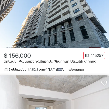
$ 156,000
ID
415257
Երևան
,
Քանաքեռ-Զեյթուն
,
Պարույր Սևակի փողոց
17
/
18
2
սենյակներ
82.1
sqm
Նորակառույց