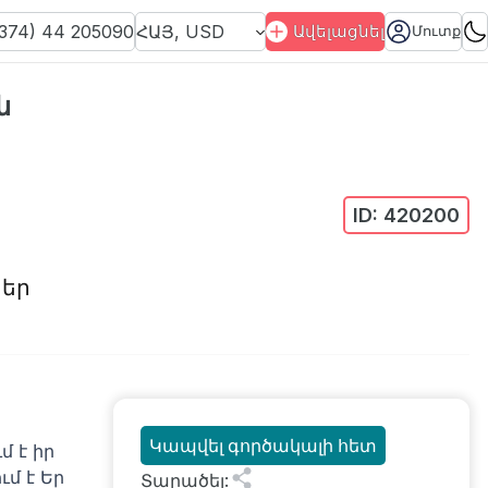
374) 44 205090
ՀԱՅ
,
USD
Ավելացնել
Մուտք
ն
ID:
420200
ներ
Կապվել գործակալի հետ
 է իր
մ է Եր
Տարածել
: