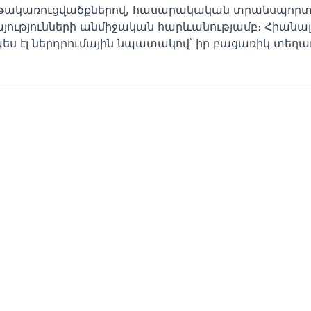
նթակառուցվածքներով, հասարակական տրանսպորտ
այությունների անմիջական հարևանությամբ։ Հիանա
պես էլ ներդրումային նպատակով՝ իր բացառիկ տեղա