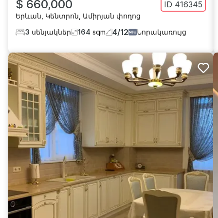
$ 660,000
ID
416345
Երևան
,
Կենտրոն
,
Ամիրյան փողոց
4
/
12
3
սենյակներ
164
sqm
Նորակառույց