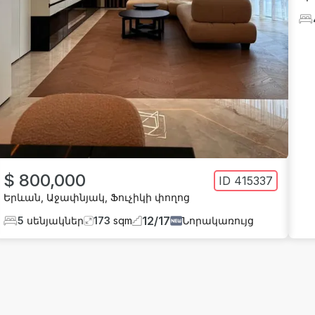
$ 800,000
ID
415337
Երևան
,
Աջափնյակ
,
Ֆուչիկի փողոց
12
/
17
5
սենյակներ
173
sqm
Նորակառույց