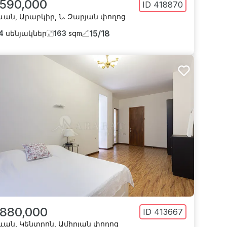
 590,000
ID
418870
ևան
,
Արաբկիր
,
Ն. Զարյան փողոց
15
/
18
4
սենյակներ
163
sqm
 880,000
ID
413667
ևան
,
Կենտրոն
,
Ամիրյան փողոց