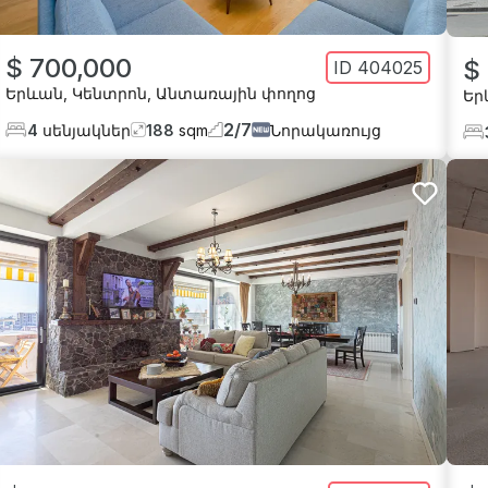
$ 700,000
$
ID
404025
Երևան
,
Կենտրոն
,
Անտառային փողոց
Եր
2
/
7
4
սենյակներ
188
sqm
Նորակառույց