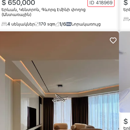
$ 650,000
$
ID
418969
Երևան
,
Կենտրոն
,
Գևորգ Էմինի փողոց
Եր
(Անտառային)
1
/
6
4
սենյակներ
170
sqm
Նորակառույց
$
Եր