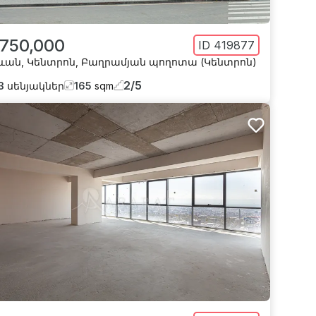
 750,000
ID
419877
ևան
,
Կենտրոն
,
Բաղրամյան պողոտա (Կենտրոն)
2
/
5
3
սենյակներ
165
sqm