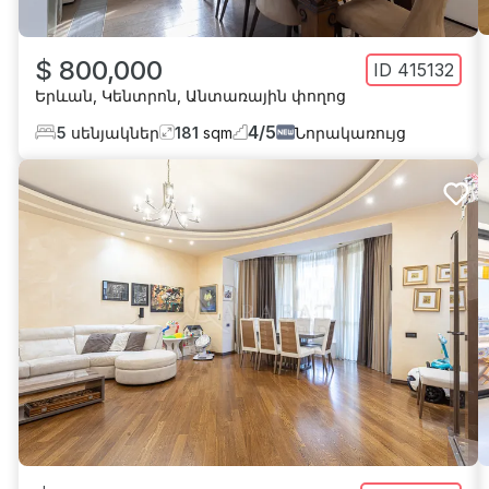
$ 800,000
ID
415132
Երևան
,
Կենտրոն
,
Անտառային փողոց
4
/
5
5
սենյակներ
181
sqm
Նորակառույց