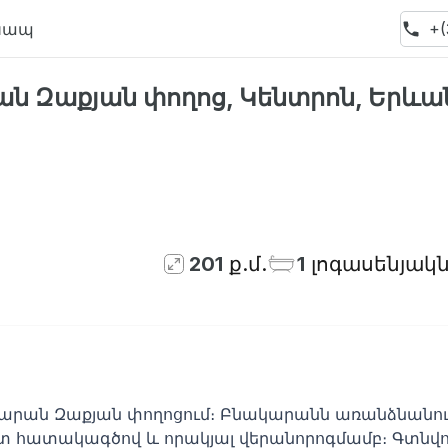
Կապ
+(
ն Զաքյան փողոց, Կենտրոն, Երևա
201
ք.մ.
1
լոգասենյակ
կարան Զաքյան փողոցում։ Բնակարանն առանձնանում
տ հատակագծով և որակյալ վերանորոգմամբ։ Գտնվու