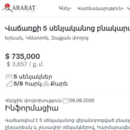
Գնել
Վարձակալություն
Վաճառքի 5 սենյականոց բնակարա
Երևան
,
Կենտրոն
,
Զաքյան փողոց
$ 735,000
$ 3,657
/ ք․մ․
5
սենյակներ
5
/
6
հարկ
Քարե
Վերջին փոփոխություն
:
08.08.2026
Ինֆորմացիա
Վաճառվում է 5 սենյականոց վերանորոգված բնա
ընդարձակ և լուսավոր սենյակներով, հարմարավե