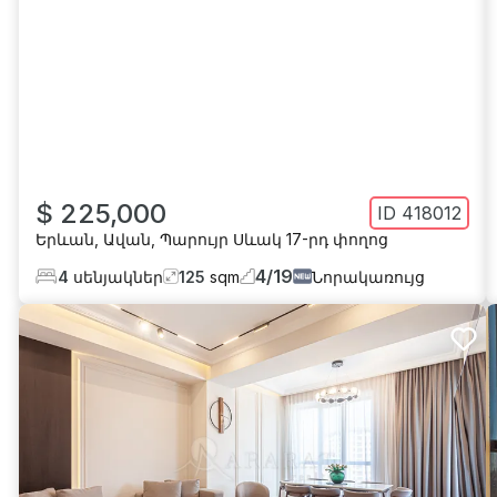
$ 225,000
ID
418012
Երևան
,
Ավան
,
Պարույր Սևակ 17-րդ փողոց
4
/
19
4
սենյակներ
125
sqm
Նորակառույց