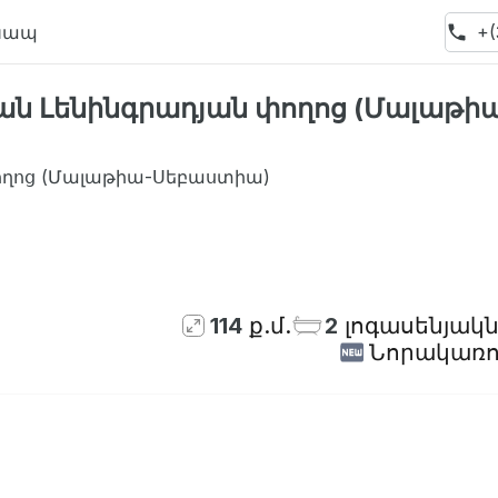
Կապ
+(
ան Լենինգրադյան փողոց (Մալաթի
ողոց (Մալաթիա-Սեբաստիա)
Հասանելի չէ
114
ք.մ.
2
լոգասենյակ
Նորակառո