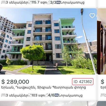
3
/
3
3
սենյակներ
115.7
sqm
Նորակառույց
$ 289,000
$
ID
421362
Երևան
,
Դավթաշեն
,
Տիգրան Պետրոսյան փողոց
Եր
4
/
6
3
սենյակներ
103
sqm
Նորակառույց