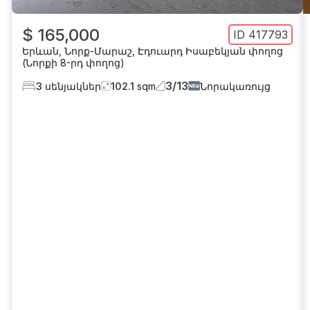
$ 165,000
ID
417793
Երևան
,
Նորք-Մարաշ
,
Էդուարդ Իսաբեկյան փողոց
(Նորքի 8-րդ փողոց)
3
/
13
3
սենյակներ
102.1
sqm
Նորակառույց