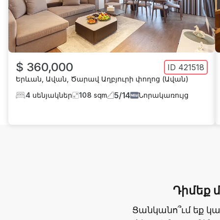
$ 360,000
ID
421518
Երևան
,
Ավան
,
Ծարավ Աղբյուրի փողոց (Ավան)
5
/
14
4
սենյակներ
108
sqm
Նորակառույց
Դիմեք 
Ցանկանո՞ւմ եք կ