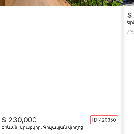
$
Եր
$ 230,000
ID
420350
Երևան
,
Արաբկիր
,
Գուլակյան փողոց