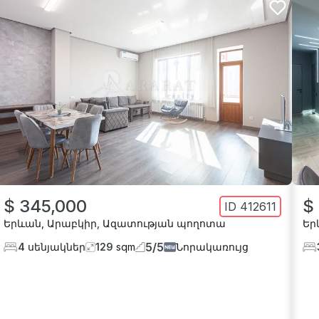
$ 345,000
$
ID
412611
Երևան
,
Արաբկիր
,
Ազատության պողոտա
Եր
5
/
5
4
սենյակներ
129
sqm
Նորակառույց