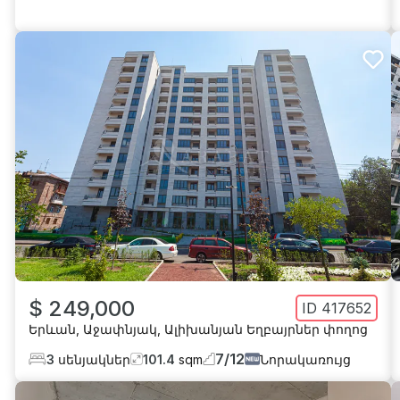
$ 249,000
ID
417652
Երևան
,
Աջափնյակ
,
Ալիխանյան Եղբայրներ փողոց
7
/
12
3
սենյակներ
101.4
sqm
Նորակառույց