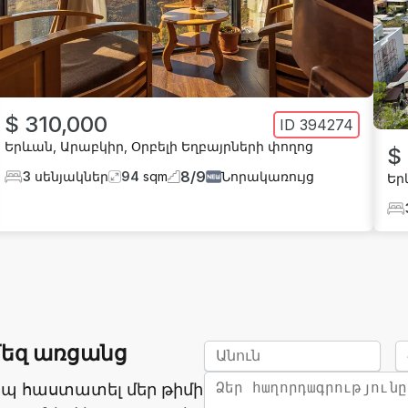
$ 310,000
ID
394274
Երևան
,
Արաբկիր
,
Օրբելի Եղբայրների փողոց
$
8
/
9
3
սենյակներ
94
sqm
Նորակառույց
Եր
մեզ առցանց
ապ հաստատել մեր թիմի