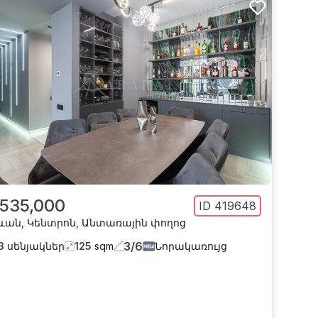
 535,000
ID
419648
ևան
,
Կենտրոն
,
Անտառային փողոց
3
/
6
3
սենյակներ
125
sqm
Նորակառույց