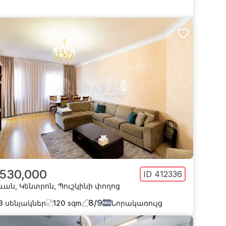
 530,000
ID
412336
ևան
,
Կենտրոն
,
Պուշկինի փողոց
8
/
9
3
սենյակներ
120
sqm
Նորակառույց