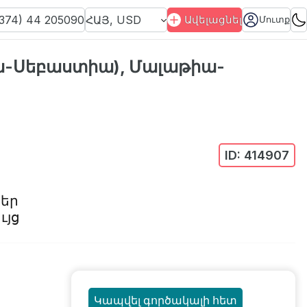
374) 44 205090
ՀԱՅ
,
USD
Ավելացնել
Մուտք
ա-Սեբաստիա), Մալաթիա-
ID:
414907
ներ
ւյց
Կապվել գործակալի հետ