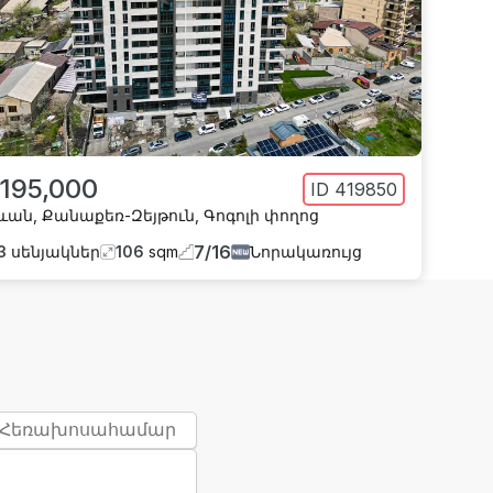
 195,000
ID
419850
ևան
,
Քանաքեռ-Զեյթուն
,
Գոգոլի փողոց
7
/
16
3
սենյակներ
106
sqm
Նորակառույց