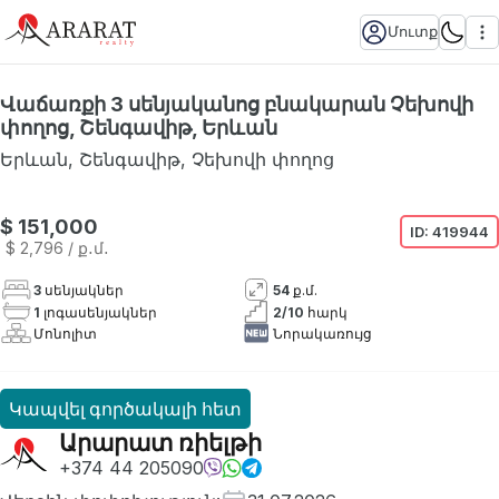
Մուտք
Վաճառքի 3 սենյականոց բնակարան Չեխովի
փողոց, Շենգավիթ, Երևան
Երևան
,
Շենգավիթ
,
Չեխովի փողոց
$ 151,000
ID:
419944
$ 2,796
/ ք․մ․
3
սենյակներ
54
ք.մ.
1
լոգասենյակներ
2
/
10
հարկ
Մոնոլիտ
Նորակառույց
Կապվել գործակալի հետ
Արարատ ռիելթի
+374 44 205090