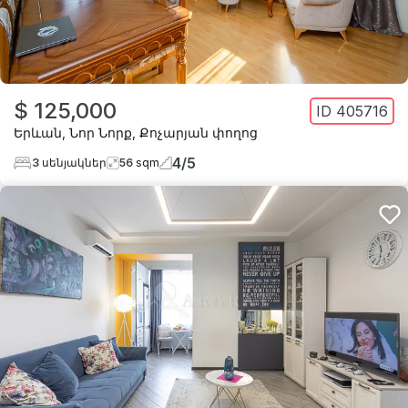
$ 125,000
ID
405716
Երևան
,
Նոր Նորք
,
Քոչարյան փողոց
4
/
5
3
սենյակներ
56
sqm