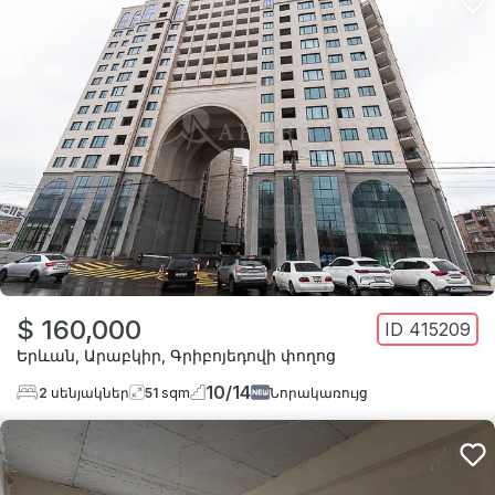
$ 160,000
ID
415209
Երևան
,
Արաբկիր
,
Գրիբոյեդովի փողոց
10
/
14
2
սենյակներ
51
sqm
Նորակառույց