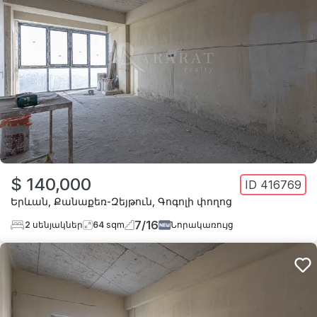
$ 140,000
ID
416769
Երևան
,
Քանաքեռ-Զեյթուն
,
Գոգոլի փողոց
7
/
16
2
սենյակներ
64
sqm
Նորակառույց