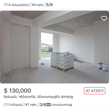
5
/
9
2
սենյակներ
63
sqm
$ 130,000
ID
413411
Երևան
,
Կենտրոն
,
Անտառային փողոց
3
/
6
1
սենյակ
47
sqm
Նորակառույց