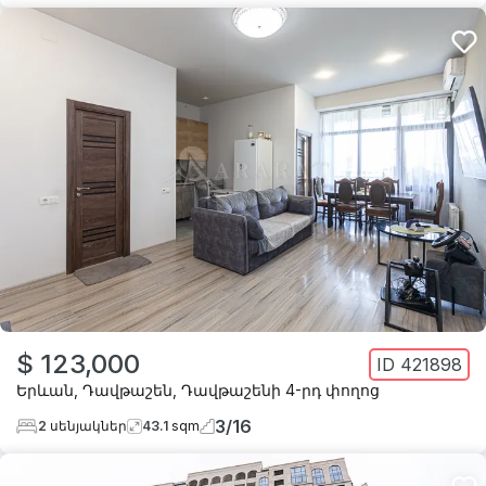
$ 123,000
ID
421898
Երևան
,
Դավթաշեն
,
Դավթաշենի 4-րդ փողոց
3
/
16
2
սենյակներ
43.1
sqm