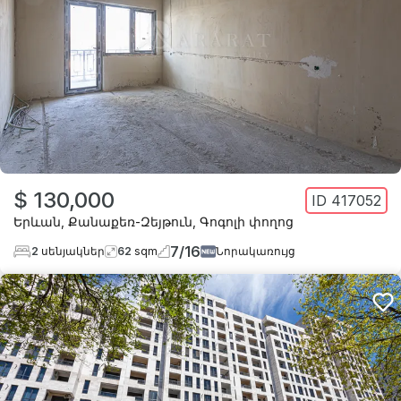
$ 130,000
ID
417052
Երևան
,
Քանաքեռ-Զեյթուն
,
Գոգոլի փողոց
7
/
16
2
սենյակներ
62
sqm
Նորակառույց