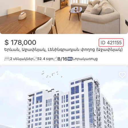
$ 178,000
ID
421155
Երևան
,
Աջափնյակ
,
Լենինգրադյան փողոց (Աջափնյակ)
8
/
16
2
սենյակներ
52.4
sqm
Նորակառույց