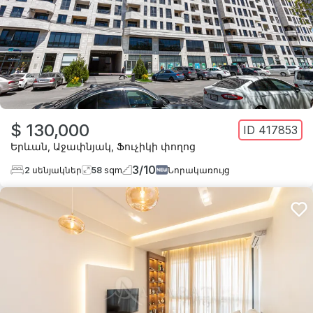
$ 130,000
ID
417853
Երևան
,
Աջափնյակ
,
Ֆուչիկի փողոց
3
/
10
2
սենյակներ
58
sqm
Նորակառույց