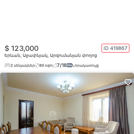
$ 123,000
ID
419867
Երևան
,
Աջափնյակ
,
Արզումանյան փողոց
7
/
18
2
սենյակներ
60
sqm
Նորակառույց