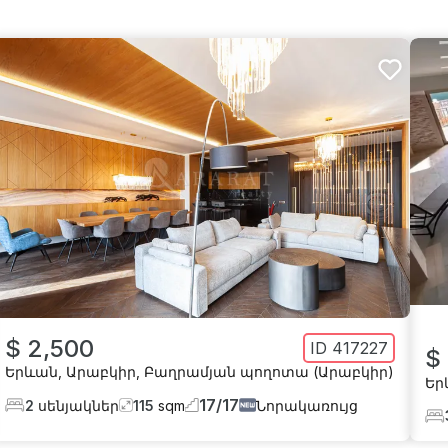
$ 2,500
ID
417227
$
Երևան
,
Արաբկիր
,
Բաղրամյան պողոտա (Արաբկիր)
Եր
17
/
17
2
սենյակներ
115
sqm
Նորակառույց