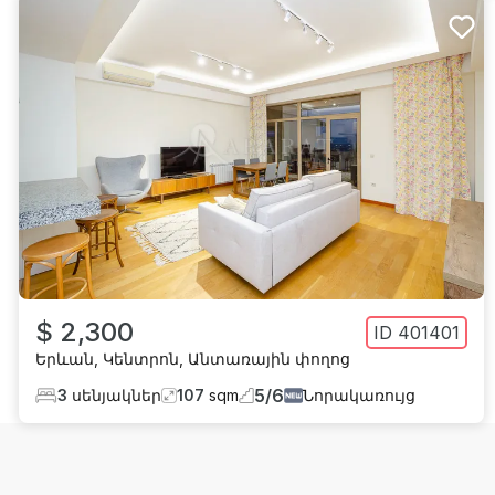
$ 2,300
ID
401401
Երևան
,
Կենտրոն
,
Անտառային փողոց
5
/
6
3
սենյակներ
107
sqm
Նորակառույց