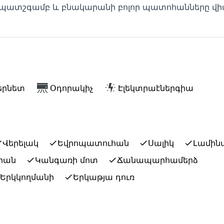
աց պատշգամբ և բնակարանի բոլոր պատոհանները վ
երնետ
Օդորակիչ
Էլեկտրաէներգիա
Վերելակ
Եվրոպատուհան
Սալիկ
Լամի
րան
Կանգառի մոտ
Ճանապարհամերձ
Երկկողմանի
Երկաթյա դուռ