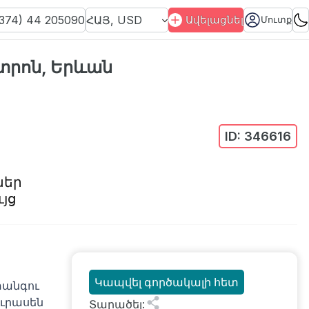
374) 44 205090
ՀԱՅ
,
USD
Ավելացնել
Մուտք
տրոն, Երևան
ID:
346616
ներ
յց
Կապվել գործակալի հետ
տանգու
ուրասեն
Տարածել
: