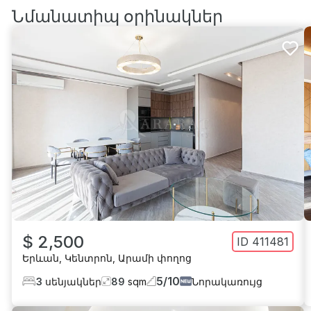
Նմանատիպ օրինակներ
$ 2,500
ID
411481
Երևան
,
Կենտրոն
,
Արամի փողոց
5
/
10
3
սենյակներ
89
sqm
Նորակառույց