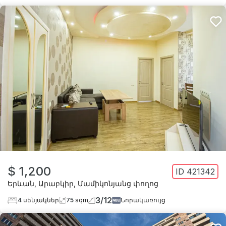
$ 1,200
ID
421342
Երևան
,
Արաբկիր
,
Մամիկոնյանց փողոց
3
/
12
4
սենյակներ
75
sqm
Նորակառույց