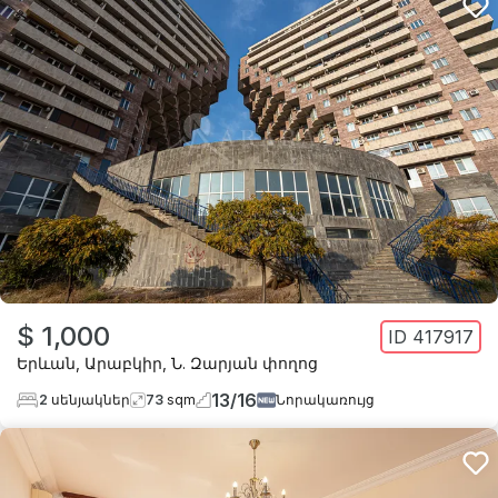
$ 1,000
ID
417917
Երևան
,
Արաբկիր
,
Ն. Զարյան փողոց
13
/
16
2
սենյակներ
73
sqm
Նորակառույց