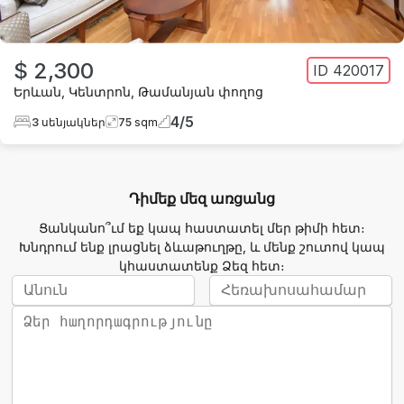
$ 2,300
ID
420017
Երևան
,
Կենտրոն
,
Թամանյան փողոց
4
/
5
3
սենյակներ
75
sqm
Դիմեք մեզ առցանց
Ցանկանո՞ւմ եք կապ հաստատել մեր թիմի հետ։
Խնդրում ենք լրացնել ձևաթուղթը, և մենք շուտով կապ
կհաստատենք Ձեզ հետ։