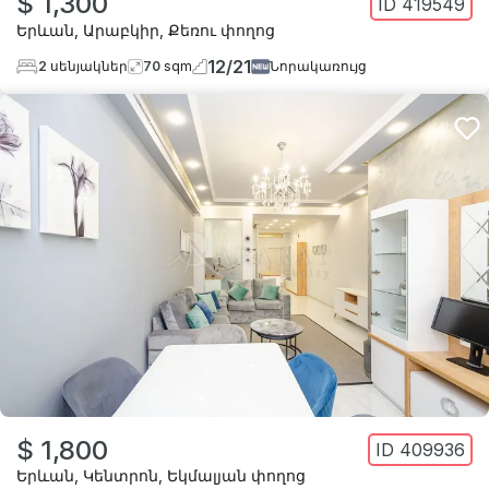
$ 1,300
ID
419549
Երևան
,
Արաբկիր
,
Քեռու փողոց
12
/
21
2
սենյակներ
70
sqm
Նորակառույց
$ 1,800
ID
409936
Երևան
,
Կենտրոն
,
Եկմալյան փողոց