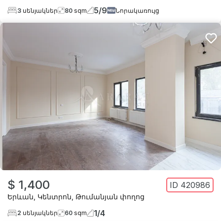
5
/
9
3
սենյակներ
80
sqm
Նորակառույց
$ 1,400
ID
420986
Երևան
,
Կենտրոն
,
Թումանյան փողոց
1
/
4
2
սենյակներ
60
sqm