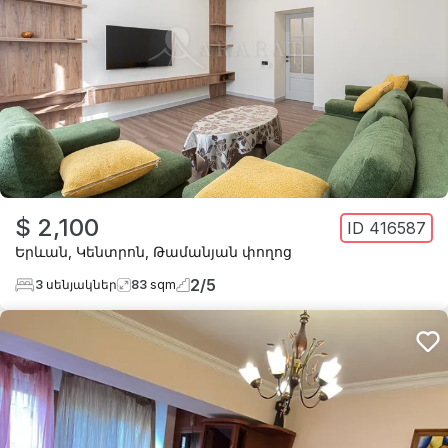
$ 2,100
ID
416587
Երևան
,
Կենտրոն
,
Թամանյան փողոց
2
/
5
3
սենյակներ
83
sqm