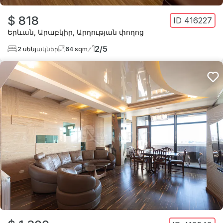
$ 818
ID
416227
Երևան
,
Արաբկիր
,
Արղության փողոց
2
/
5
2
սենյակներ
64
sqm