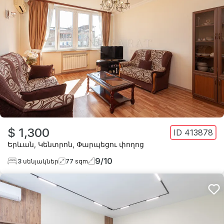
$ 1,300
ID
413878
Երևան
,
Կենտրոն
,
Փարպեցու փողոց
9
/
10
3
սենյակներ
77
sqm