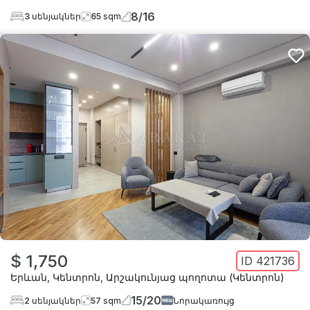
8
/
16
3
սենյակներ
65
sqm
$ 1,750
ID
421736
Երևան
,
Կենտրոն
,
Արշակունյաց պողոտա (Կենտրոն)
15
/
20
2
սենյակներ
57
sqm
Նորակառույց