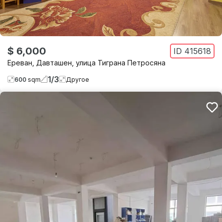
$ 6,000
ID
415618
Ереван
,
Давташен
,
улица Тиграна Петросяна
1
/
3
600
sqm
Другое