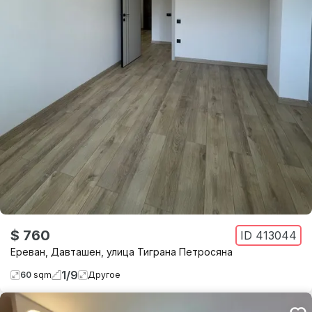
$ 760
ID
413044
Ереван
,
Давташен
,
улица Тиграна Петросяна
1
/
9
60
sqm
Другое