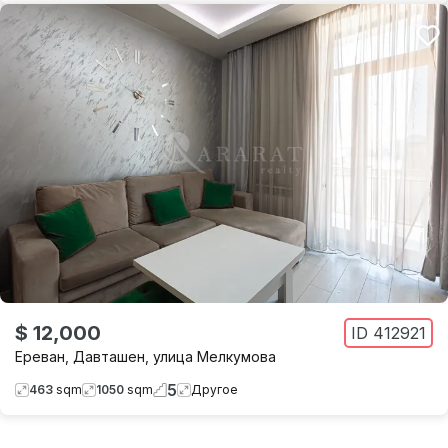
$ 12,000
ID
412921
Ереван
,
Давташен
,
улица Мелкумова
5
463
sqm
1050
sqm
Другое