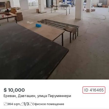
$ 10,000
ID
416465
Ереван
,
Давташен
,
улица Пирумяннери
1
/
3
364
sqm
Офисное помещение