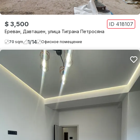
$ 3,500
ID
418107
Ереван
,
Давташен
,
улица Тиграна Петросяна
1
/
14
70
sqm
Офисное помещение