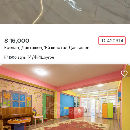
$ 16,000
ID
420914
Ереван
,
Давташен
,
1-й квартал Давташен
4
/
4
1500
sqm
Другое