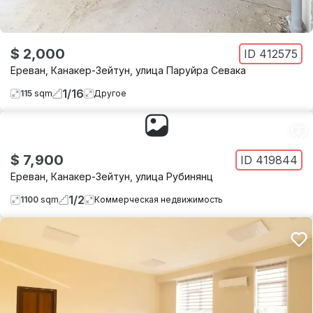
$ 2,000
ID
412575
Ереван
,
Канакер-Зейтун
,
улица Паруйра Севака
1
/
16
115
sqm
Другое
$ 7,900
ID
419844
Ереван
,
Канакер-Зейтун
,
улица Рубинянц
1
/
2
1100
sqm
Коммерческая недвижимость