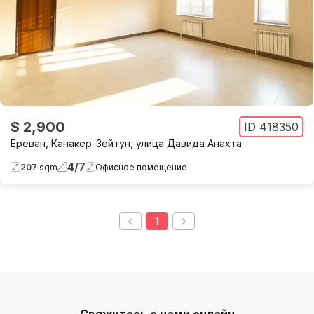
$ 2,900
ID
418350
Ереван
,
Канакер-Зейтун
,
улица Давида Анахта
4
/
7
207
sqm
Офисное помещение
1