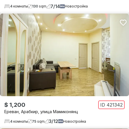
7
/
14
4
комнаты
130
sqm
Новостройка
$ 1,200
ID
421342
Ереван
,
Арабкир
,
улица Мамиконянц
3
/
12
4
комнаты
75
sqm
Новостройка