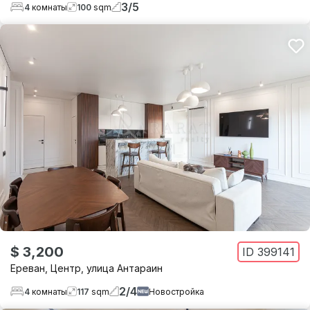
3
/
5
4
комнаты
100
sqm
$ 3,200
ID
399141
Ереван
,
Центр
,
улица Антараин
2
/
4
4
комнаты
117
sqm
Новостройка