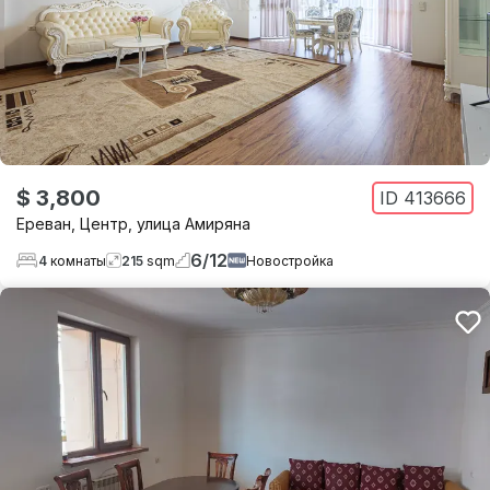
$ 3,800
ID
413666
Ереван
,
Центр
,
улица Амиряна
6
/
12
4
комнаты
215
sqm
Новостройка