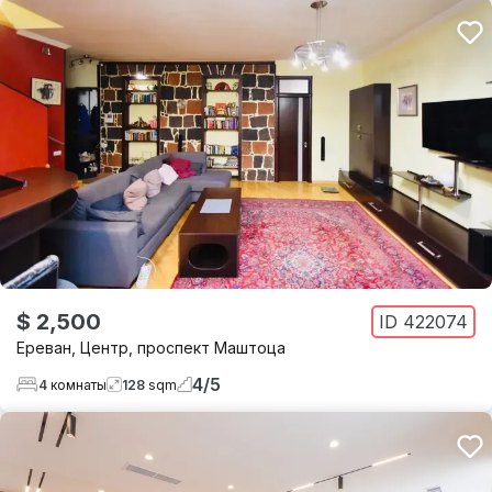
$ 2,500
ID
422074
Ереван
,
Центр
,
проспект Маштоца
4
/
5
4
комнаты
128
sqm