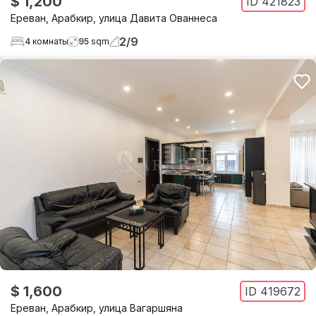
$ 1,200
ID
421823
Ереван
,
Арабкир
,
улица Давита Ованнеса
2
/
9
4
комнаты
95
sqm
$ 1,600
ID
419672
Ереван
,
Арабкир
,
улица Вагаршяна