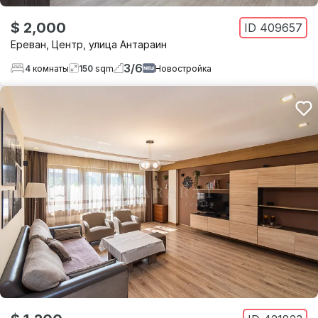
$ 2,000
ID
409657
Ереван
,
Центр
,
улица Антараин
3
/
6
4
комнаты
150
sqm
Новостройка