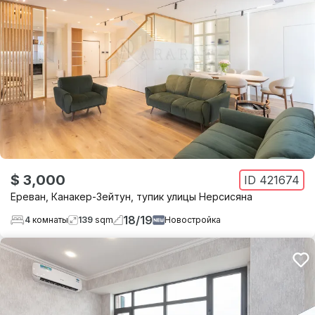
$ 3,000
ID
421674
Ереван
,
Канакер-Зейтун
,
тупик улицы Нерсисяна
18
/
19
4
комнаты
139
sqm
Новостройка