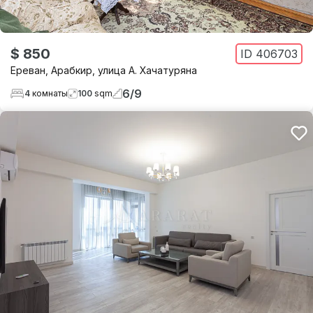
$ 850
ID
406703
Ереван
,
Арабкир
,
улица А. Хачатуряна
6
/
9
4
комнаты
100
sqm