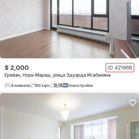
$ 2,000
ID
421968
Ереван
,
Норк-Мараш
,
улица Эдуарда Исабекяна
8
/
8
4
комнаты
150
sqm
Новостройка