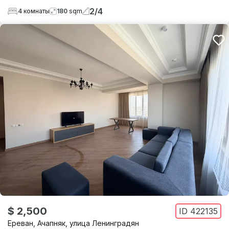
2
/
4
4
комнаты
180
sqm
$ 2,500
ID
422135
Ереван
,
Ачапняк
,
улица Ленинградян