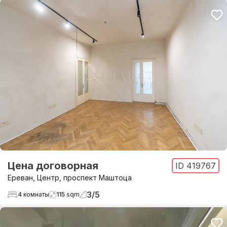
Цена договорная
ID
419767
Ереван
,
Центр
,
проспект Маштоца
3
/
5
4
комнаты
115
sqm