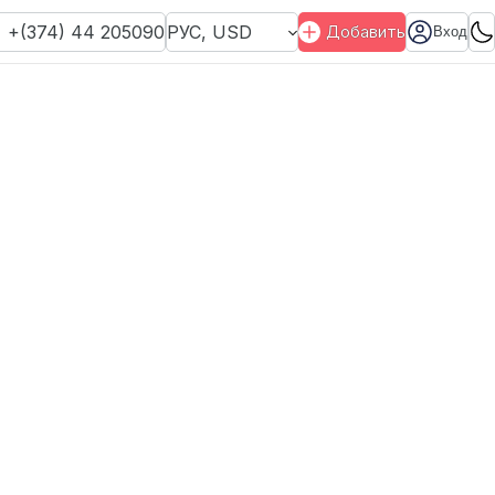
+(374) 44 205090
РУС
,
USD
Добавить
Вход