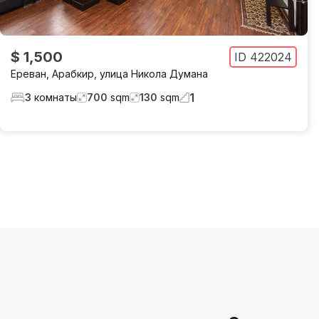
$ 1,500
ID
422024
Ереван
,
Арабкир
,
улица Никола Думана
1
3
комнаты
700
sqm
130
sqm