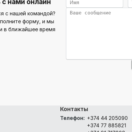
 с нами онлайн
ся с нашей командой?
полните форму, и мы
и в ближайшее время
Контакты
Телефон
:
+374 44 205090
+374 77 885821