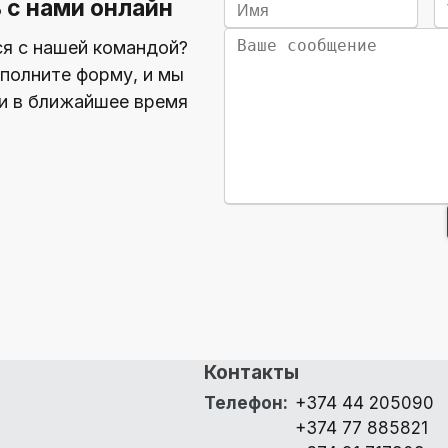
 с нами онлайн
ся с нашей командой?
полните форму, и мы
и в ближайшее время
Контакты
Телефон
:
+374 44 205090
+374 77 885821