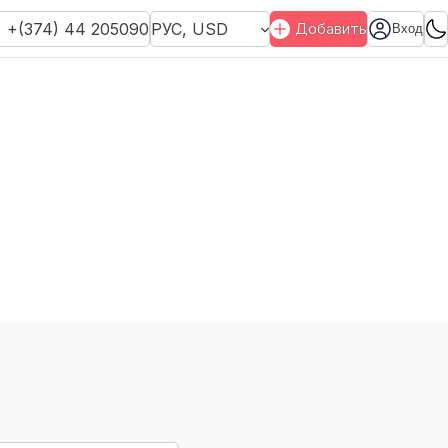
+(374) 44 205090
РУС
,
USD
Добавить
Вход