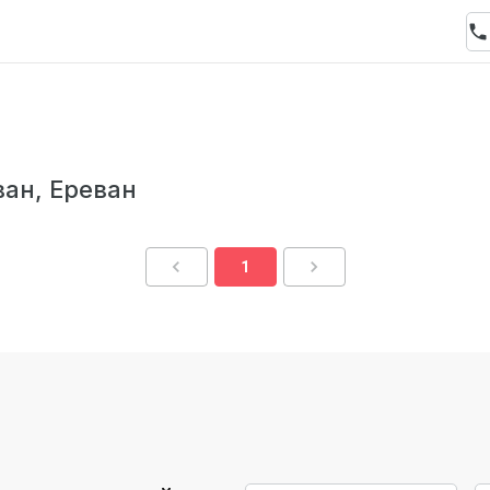
ван, Ереван
1