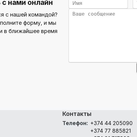
 с нами онлайн
ся с нашей командой?
полните форму, и мы
и в ближайшее время
Контакты
Телефон
:
+374 44 205090
+374 77 885821