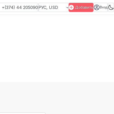
+(374) 44 205090
РУС
,
USD
Добавить
Вход