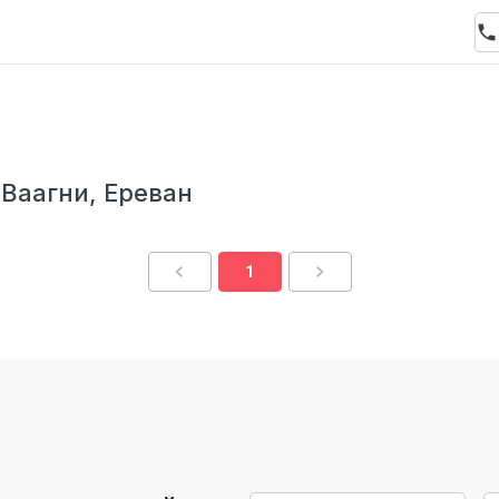
Ваагни, Ереван
1