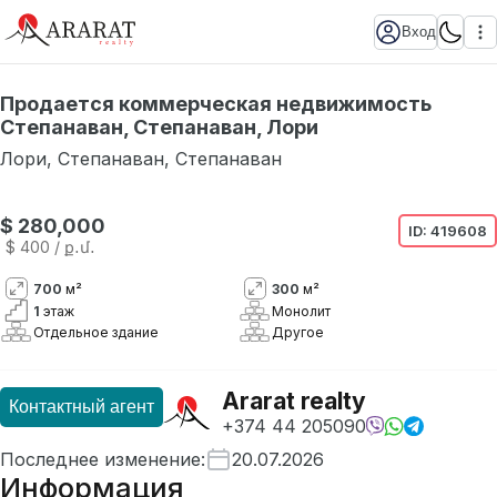
Вход
Продается коммерческая недвижимость
Степанаван, Степанаван, Лори
Лори
,
Степанаван
,
Степанаван
$ 280,000
ID:
419608
$ 400
/ ք․մ․
700
м²
300
м²
1
этаж
Монолит
Отдельное здание
Другое
Ararat realty
Контактный агент
+374 44 205090
Последнее изменение
:
20.07.2026
Информация