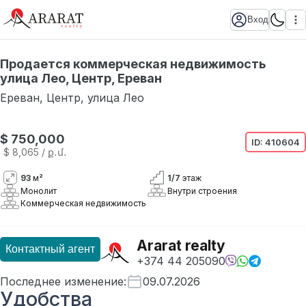
Вход
Продается коммерческая недвижимость
улица Лео, Центр, Ереван
Ереван
,
Центр
,
улица Лео
$ 750,000
ID:
410604
$ 8,065
/ ք․մ․
93
м²
1
/
7
этаж
Монолит
Внутри строения
Коммерческая недвижимость
Ararat realty
Контактный агент
+374 44 205090
Последнее изменение
:
09.07.2026
Удобства