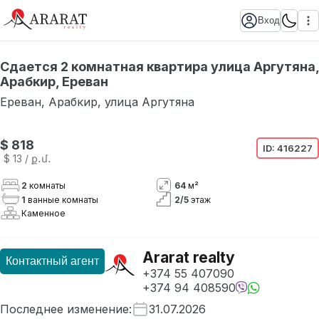
Вход
Сдается 2 комнатная квартира улица Аргутяна,
Арабкир, Ереван
Ереван
,
Арабкир
,
улица Аргутяна
$ 818
ID:
416227
$ 13
/ ք․մ․
2
комнаты
64
м²
1
ванные комнаты
2
/
5
этаж
Каменное
Ararat realty
Контактный агент
+374 55 407090
+374 94 408590
Последнее изменение
:
31.07.2026