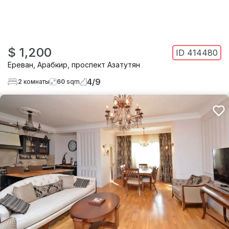
$ 1,200
ID
414480
Ереван
,
Арабкир
,
проспект Азатутян
4
/
9
2
комнаты
60
sqm