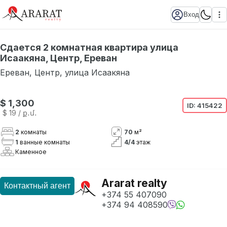
Вход
Сдается 2 комнатная квартира улица
Исаакяна, Центр, Ереван
Ереван
,
Центр
,
улица Исаакяна
Нет в наличии
$ 1,300
ID:
415422
$ 19
/ ք․մ․
2
комнаты
70
м²
1
ванные комнаты
4
/
4
этаж
Каменное
Ararat realty
Контактный агент
+374 55 407090
+374 94 408590