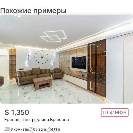
Похожие примеры
$ 1,350
ID
419626
Ереван
,
Центр
,
улица Брюсова
8
/
16
3
комнаты
65
sqm