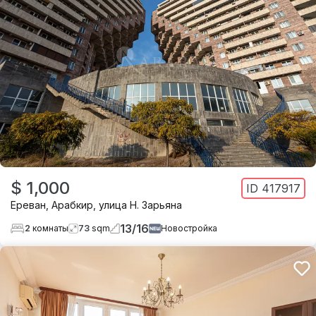
$ 1,000
ID
417917
Ереван
,
Арабкир
,
улица Н. Зарьяна
13
/
16
2
комнаты
73
sqm
Новостройка