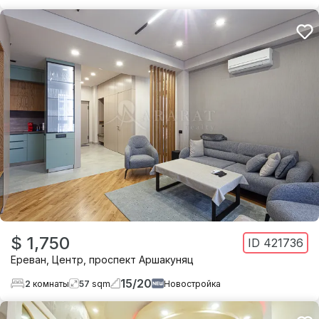
$ 1,750
ID
421736
Ереван
,
Центр
,
проспект Аршакуняц
15
/
20
2
комнаты
57
sqm
Новостройка