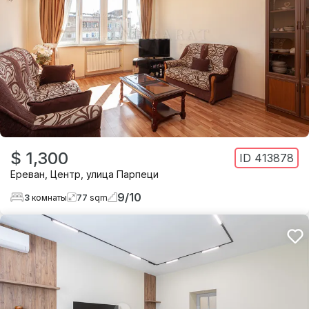
$ 1,300
ID
413878
Ереван
,
Центр
,
улица Парпеци
9
/
10
3
комнаты
77
sqm