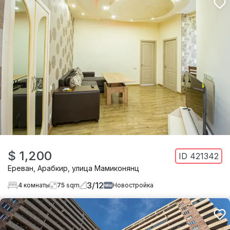
$ 1,200
ID
421342
Ереван
,
Арабкир
,
улица Мамиконянц
3
/
12
4
комнаты
75
sqm
Новостройка