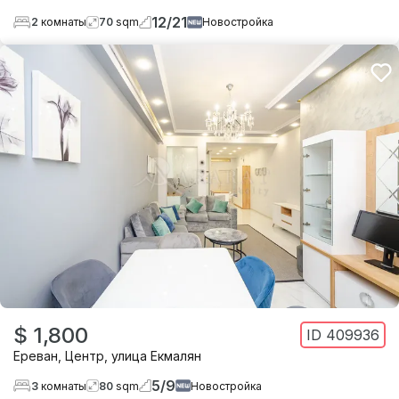
12
/
21
2
комнаты
70
sqm
Новостройка
$ 1,800
ID
409936
Ереван
,
Центр
,
улица Екмалян
5
/
9
3
комнаты
80
sqm
Новостройка