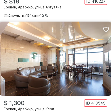
$ 818
ID
416227
Ереван
,
Арабкир
,
улица Аргутяна
2
/
5
2
комнаты
64
sqm
$ 1,300
ID
419549
Ереван
,
Арабкир
,
улица Кери