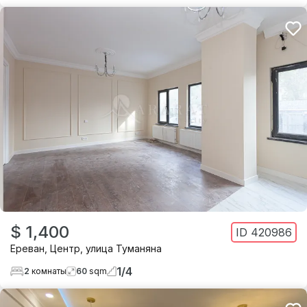
$ 1,400
ID
420986
Ереван
,
Центр
,
улица Туманяна
1
/
4
2
комнаты
60
sqm