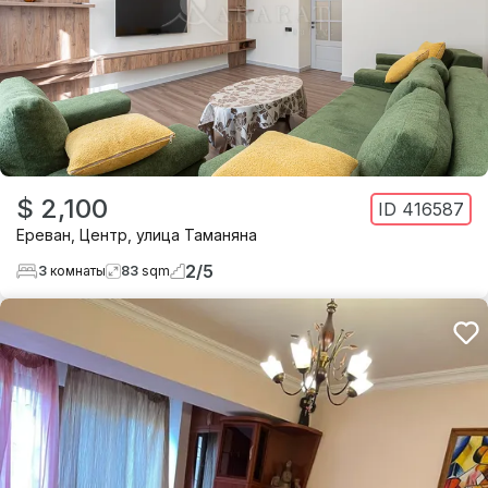
$ 2,100
ID
416587
Ереван
,
Центр
,
улица Таманяна
2
/
5
3
комнаты
83
sqm