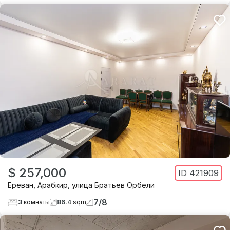
$ 257,000
ID
421909
Ереван
,
Арабкир
,
улица Братьев Орбели
7
/
8
3
комнаты
86.4
sqm