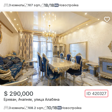
18
/
18
3
комнаты
107
sqm
Новостройка
$ 290,000
ID
420327
Ереван
,
Ачапняк
,
улица Алабяна
10
/
18
3
комнаты
108.2
sqm
Новостройка