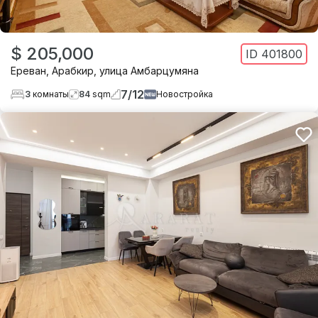
$ 205,000
ID
401800
Ереван
,
Арабкир
,
улица Амбарцумяна
7
/
12
3
комнаты
84
sqm
Новостройка