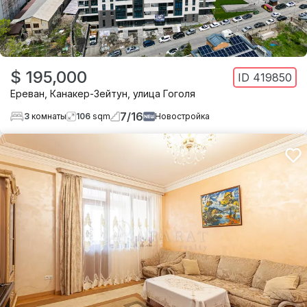
$ 195,000
ID
419850
Ереван
,
Канакер-Зейтун
,
улица Гоголя
7
/
16
3
комнаты
106
sqm
Новостройка