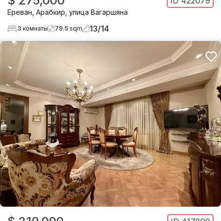
$ 275,000
ID
422079
Ереван
,
Арабкир
,
улица Вагаршяна
13
/
14
3
комнаты
79.5
sqm