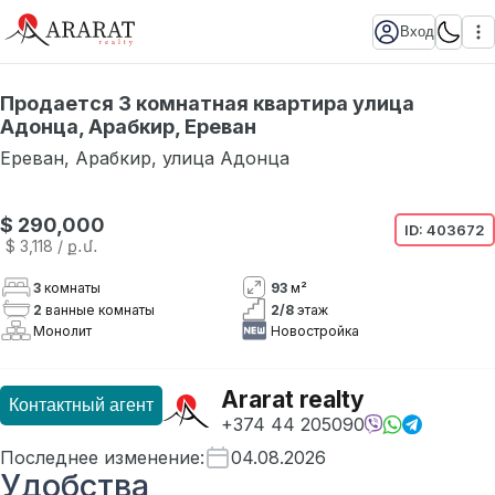
Вход
Продается 3 комнатная квартира улица
Адонца, Арабкир, Ереван
Ереван
,
Арабкир
,
улица Адонца
$ 290,000
ID:
403672
$ 3,118
/ ք․մ․
3
комнаты
93
м²
2
ванные комнаты
2
/
8
этаж
Монолит
Новостройка
Ararat realty
Контактный агент
+374 44 205090
Последнее изменение
:
04.08.2026
Удобства