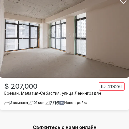
$ 207,000
ID
419281
Ереван
,
Малатия-Себастия
,
улица Ленинградян
7
/
16
3
комнаты
101
sqm
Новостройка
Свяжитесь с нами онлайн