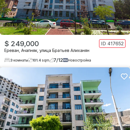
$ 249,000
ID
417652
Ереван
,
Ачапняк
,
улица Братьев Алиханян
7
/
12
3
комнаты
101.4
sqm
Новостройка