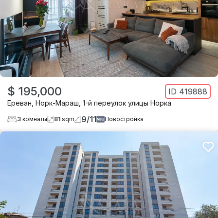
$ 195,000
ID
419888
Ереван
,
Норк-Мараш
,
1-й переулок улицы Норка
9
/
11
3
комнаты
81
sqm
Новостройка