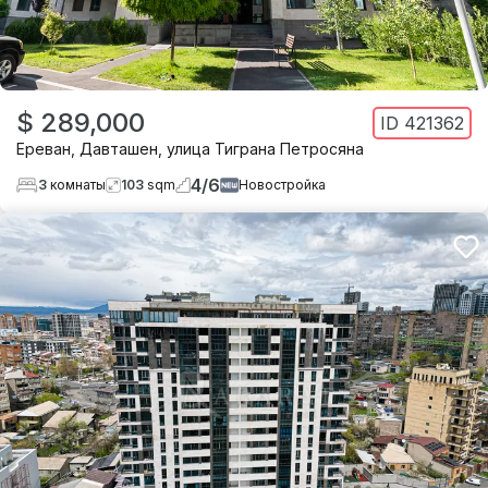
$ 289,000
ID
421362
Ереван
,
Давташен
,
улица Тиграна Петросяна
4
/
6
3
комнаты
103
sqm
Новостройка