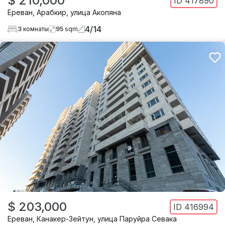
$ 210,000
ID
417890
Ереван
,
Арабкир
,
улица Акопяна
4
/
14
3
комнаты
95
sqm
$ 203,000
ID
416994
Ереван
,
Канакер-Зейтун
,
улица Паруйра Севака