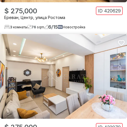
$ 275,000
ID
420629
Ереван
,
Центр
,
улица Ростома
6
/
15
3
комнаты
76
sqm
Новостройка