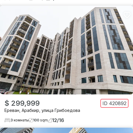
$ 299,999
ID
420892
Ереван
,
Арабкир
,
улица Грибоедова
12
/
16
3
комнаты
100
sqm