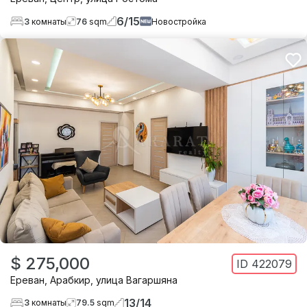
6
/
15
3
комнаты
76
sqm
Новостройка
$ 275,000
ID
422079
Ереван
,
Арабкир
,
улица Вагаршяна
13
/
14
3
комнаты
79.5
sqm