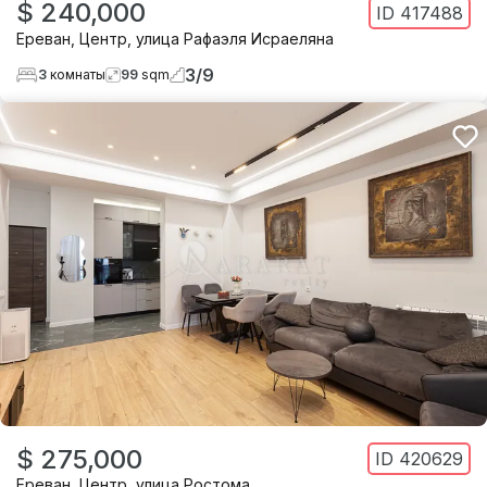
$ 240,000
ID
417488
Ереван
,
Центр
,
улица Рафаэля Исраеляна
3
/
9
3
комнаты
99
sqm
$ 275,000
ID
420629
Ереван
,
Центр
,
улица Ростома