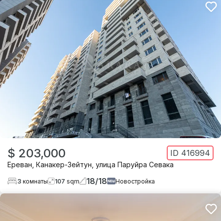
$ 203,000
ID
416994
Ереван
,
Канакер-Зейтун
,
улица Паруйра Севака
18
/
18
3
комнаты
107
sqm
Новостройка