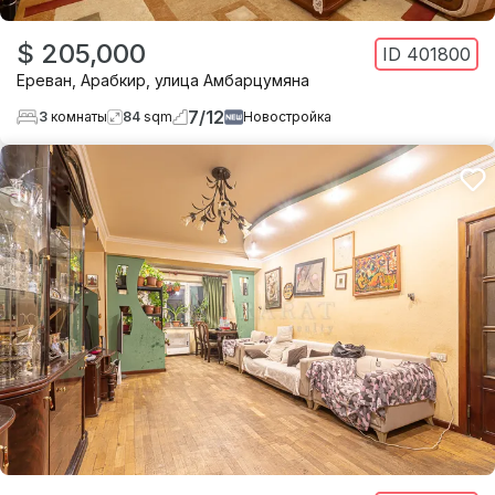
$ 205,000
ID
401800
Ереван
,
Арабкир
,
улица Амбарцумяна
7
/
12
3
комнаты
84
sqm
Новостройка