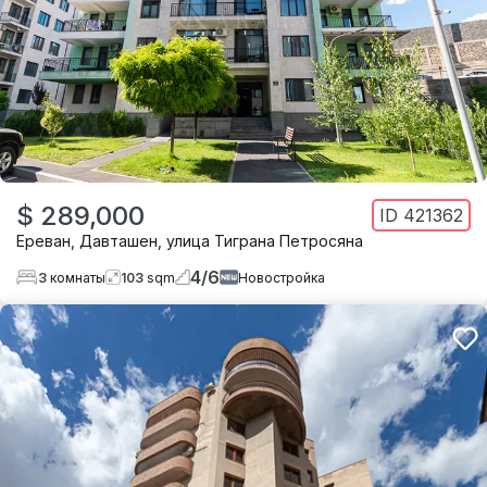
$ 289,000
ID
421362
Ереван
,
Давташен
,
улица Тиграна Петросяна
4
/
6
3
комнаты
103
sqm
Новостройка