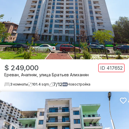
$ 249,000
ID
417652
Ереван
,
Ачапняк
,
улица Братьев Алиханян
7
/
12
3
комнаты
101.4
sqm
Новостройка