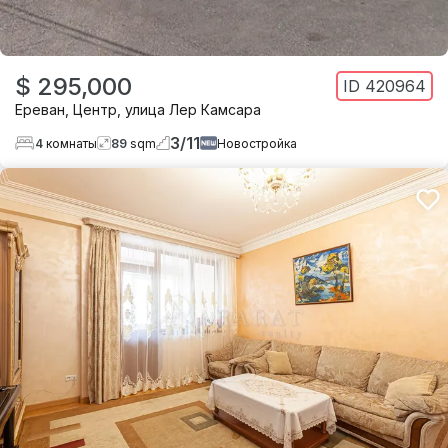
$ 295,000
ID
420964
Ереван
,
Центр
,
улица Лер Камсара
3
/
11
4
комнаты
89
sqm
Новостройка