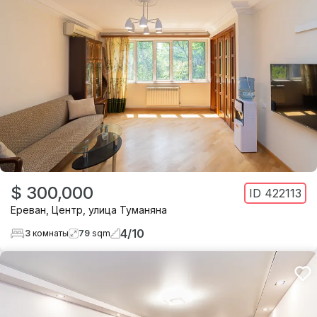
$ 300,000
ID
422113
Ереван
,
Центр
,
улица Туманяна
4
/
10
3
комнаты
79
sqm