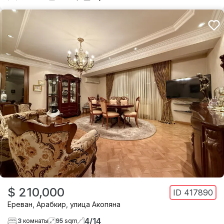
$ 210,000
ID
417890
Ереван
,
Арабкир
,
улица Акопяна
4
/
14
3
комнаты
95
sqm