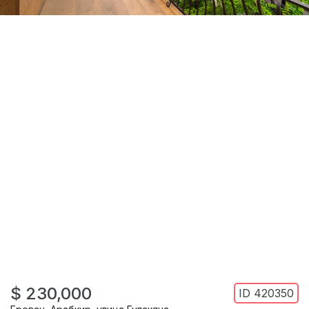
$ 230,000
ID
420350