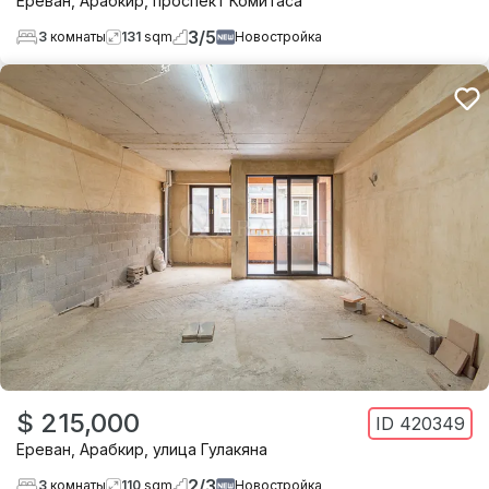
Ереван
,
Арабкир
,
проспект Комитаса
3
/
5
3
комнаты
131
sqm
Новостройка
$ 215,000
ID
420349
Ереван
,
Арабкир
,
улица Гулакяна
2
/
3
3
комнаты
110
sqm
Новостройка