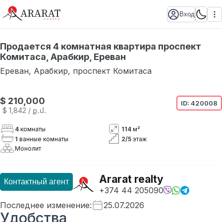
Вход
Продается 4 комнатная квартира проспект
Комитаса, Арабкир, Ереван
Ереван
,
Арабкир
,
проспект Комитаса
$ 210,000
ID:
420008
$ 1,842
/ ք․մ․
4
комнаты
114
м²
1
ванные комнаты
2
/
5
этаж
Монолит
Ararat realty
Контактный агент
+374 44 205090
Последнее изменение
:
25.07.2026
Удобства