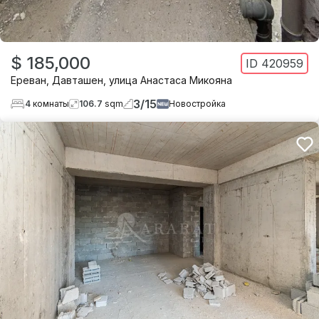
$ 185,000
ID
420959
Ереван
,
Давташен
,
улица Анастаса Микояна
3
/
15
4
комнаты
106.7
sqm
Новостройка