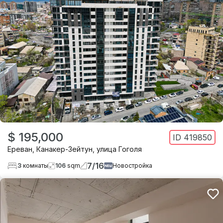
$ 195,000
ID
419850
Ереван
,
Канакер-Зейтун
,
улица Гоголя
7
/
16
3
комнаты
106
sqm
Новостройка