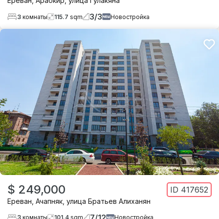
Ереван
,
Арабкир
,
улица Гулакяна
3
/
3
3
комнаты
115.7
sqm
Новостройка
$ 249,000
ID
417652
Ереван
,
Ачапняк
,
улица Братьев Алиханян
7
/
12
3
комнаты
101.4
sqm
Новостройка