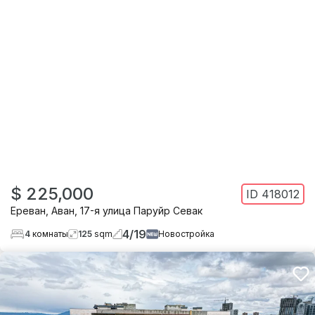
$ 225,000
ID
418012
Ереван
,
Аван
,
17-я улица Паруйр Севак
4
/
19
4
комнаты
125
sqm
Новостройка