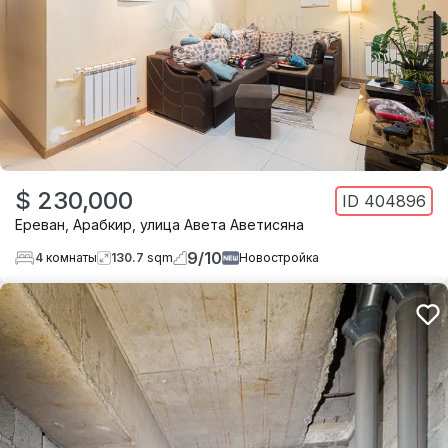
$ 230,000
ID
404896
Ереван
,
Арабкир
,
улица Авета Аветисяна
9
/
10
4
комнаты
130.7
sqm
Новостройка