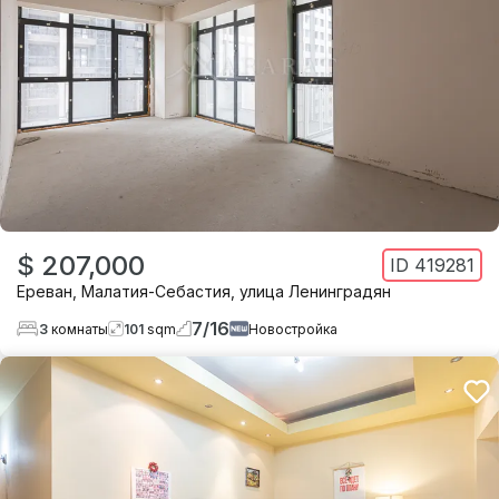
$ 207,000
ID
419281
Ереван
,
Малатия-Себастия
,
улица Ленинградян
7
/
16
3
комнаты
101
sqm
Новостройка