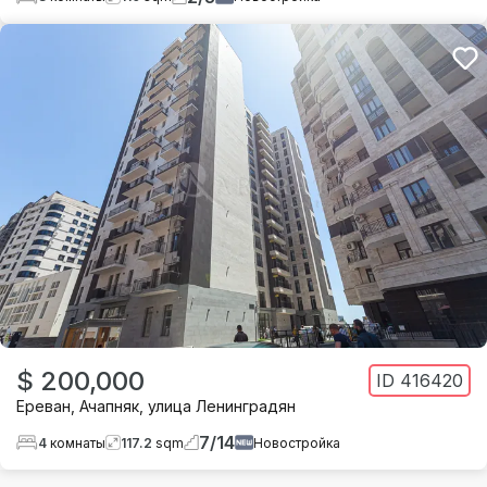
$ 200,000
ID
416420
Ереван
,
Ачапняк
,
улица Ленинградян
7
/
14
4
комнаты
117.2
sqm
Новостройка