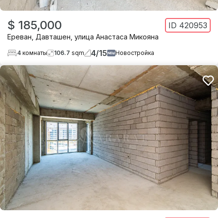
$ 185,000
ID
420953
Ереван
,
Давташен
,
улица Анастаса Микояна
4
/
15
4
комнаты
106.7
sqm
Новостройка