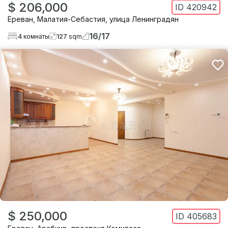
$ 206,000
ID
420942
Ереван
,
Малатия-Себастия
,
улица Ленинградян
16
/
17
4
комнаты
127
sqm
$ 250,000
ID
405683