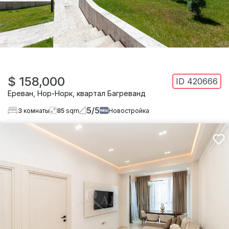
$ 158,000
ID
420666
Ереван
,
Нор-Норк
,
квартал Багреванд
5
/
5
3
комнаты
85
sqm
Новостройка