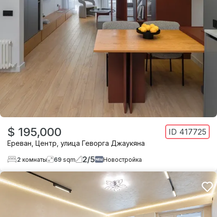
$ 195,000
ID
417725
Ереван
,
Центр
,
улица Геворга Джаукяна
2
/
5
2
комнаты
69
sqm
Новостройка