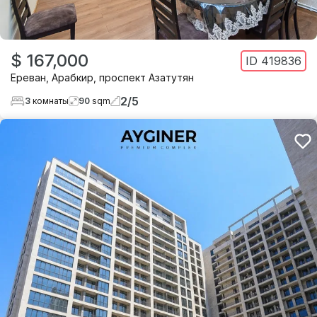
$ 167,000
ID
419836
Ереван
,
Арабкир
,
проспект Азатутян
2
/
5
3
комнаты
90
sqm