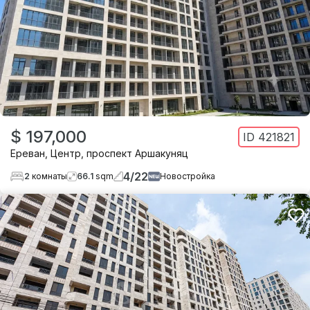
$ 197,000
ID
421821
Ереван
,
Центр
,
проспект Аршакуняц
4
/
22
2
комнаты
66.1
sqm
Новостройка