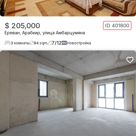
$ 205,000
ID
401800
Ереван
,
Арабкир
,
улица Амбарцумяна
7
/
12
3
комнаты
84
sqm
Новостройка