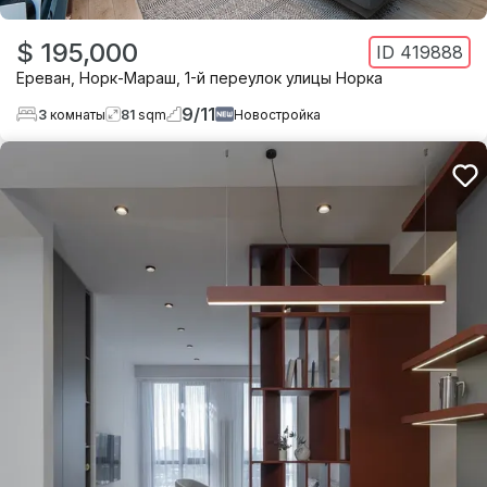
$ 195,000
ID
419888
Ереван
,
Норк-Мараш
,
1-й переулок улицы Норка
9
/
11
3
комнаты
81
sqm
Новостройка