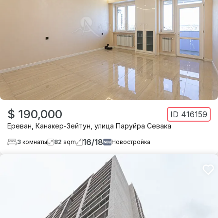
$ 190,000
ID
416159
Ереван
,
Канакер-Зейтун
,
улица Паруйра Севака
16
/
18
3
комнаты
82
sqm
Новостройка