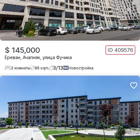
$ 145,000
ID
409576
Ереван
,
Ачапняк
,
улица Фучика
3
/
13
2
комнаты
65
sqm
Новостройка