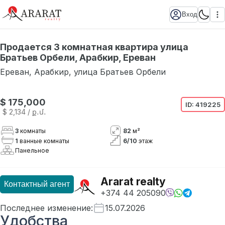
Вход
Продается 3 комнатная квартира улица
Братьев Орбели, Арабкир, Ереван
Ереван
,
Арабкир
,
улица Братьев Орбели
$ 175,000
ID:
419225
$ 2,134
/ ք․մ․
3
комнаты
82
м²
1
ванные комнаты
6
/
10
этаж
Панельное
Ararat realty
Контактный агент
+374 44 205090
Последнее изменение
:
15.07.2026
Удобства