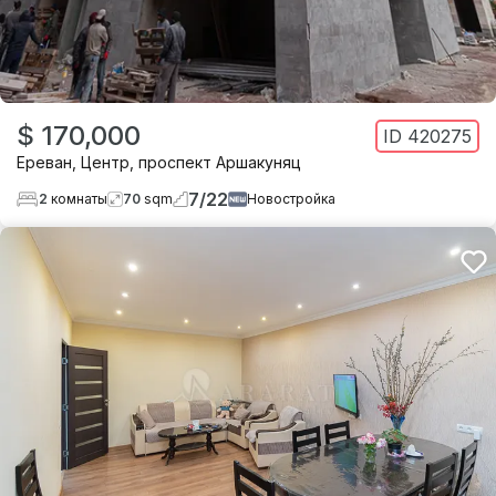
$ 170,000
ID
420275
Ереван
,
Центр
,
проспект Аршакуняц
7
/
22
2
комнаты
70
sqm
Новостройка