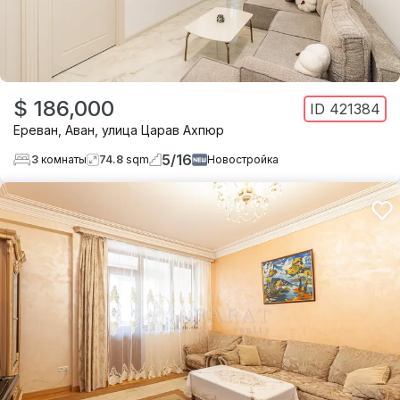
$ 186,000
ID
421384
Ереван
,
Аван
,
улица Царав Ахпюр
5
/
16
3
комнаты
74.8
sqm
Новостройка