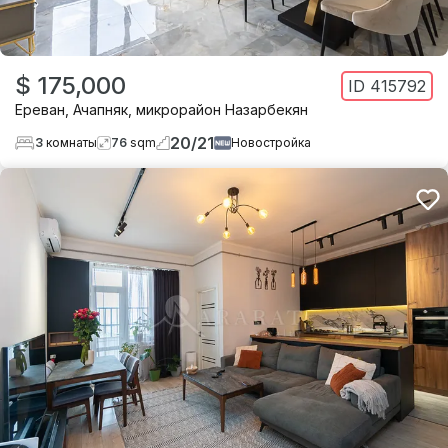
$ 175,000
ID
415792
Ереван
,
Ачапняк
,
микрорайон Назарбекян
20
/
21
3
комнаты
76
sqm
Новостройка