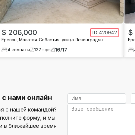
$ 206,000
$
ID
420942
Ереван
,
Малатия-Себастия
,
улица Ленинградян
Ер
16
/
17
4
комнаты
127
sqm
 с нами онлайн
ся с нашей командой?
полните форму, и мы
и в ближайшее время