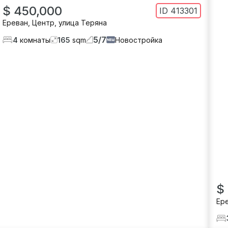
$ 450,000
ID
413301
Ереван
,
Центр
,
улица Теряна
5
/
7
4
комнаты
165
sqm
Новостройка
$
Ер