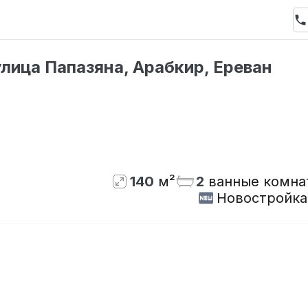
лица Папазяна, Арабкир, Ереван
Нет в наличии
140
м²
2
ванные комна
Новостройка