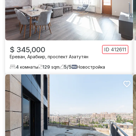
$ 345,000
ID
412611
Ереван
,
Арабкир
,
проспект Азатутян
5
/
5
4
комнаты
129
sqm
Новостройка