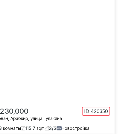
 230,000
ID
420350
еван
,
Арабкир
,
улица Гулакяна
3
/
3
3
комнаты
115.7
sqm
Новостройка