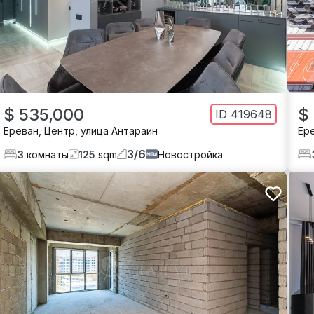
$ 535,000
$
ID
419648
Ереван
,
Центр
,
улица Антараин
Ер
3
/
6
3
комнаты
125
sqm
Новостройка