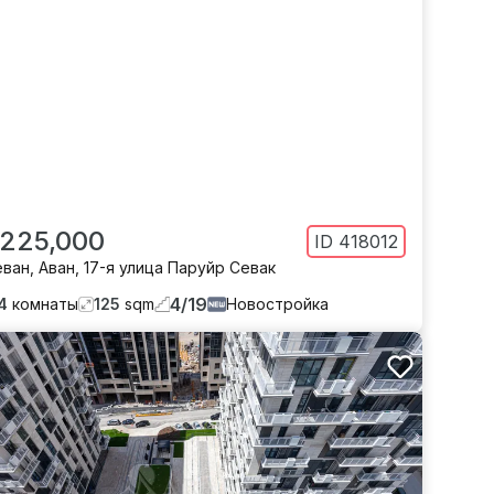
 225,000
ID
418012
еван
,
Аван
,
17-я улица Паруйр Севак
4
/
19
4
комнаты
125
sqm
Новостройка