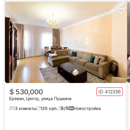
$ 530,000
ID
412336
Ереван
,
Центр
,
улица Пушкина
8
/
9
3
комнаты
120
sqm
Новостройка