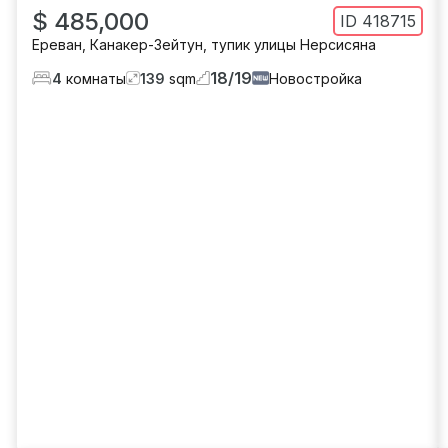
$ 485,000
ID
418715
Ереван
,
Канакер-Зейтун
,
тупик улицы Нерсисяна
18
/
19
4
комнаты
139
sqm
Новостройка