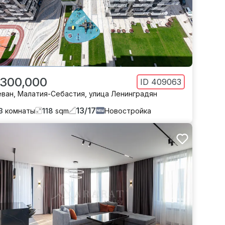
 300,000
ID
409063
еван
,
Малатия-Себастия
,
улица Ленинградян
13
/
17
3
комнаты
118
sqm
Новостройка