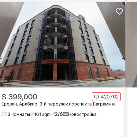
$ 399,000
ID
420762
Ереван
,
Арабкир
,
3-й переулок проспекта Баграмяна
2
/
6
3
комнаты
161
sqm
Новостройка