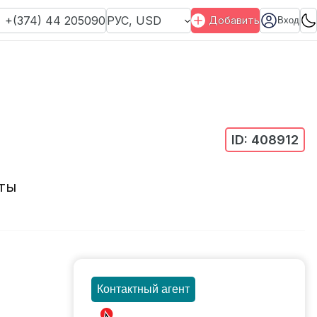
+(374) 44 205090
РУС
,
USD
Добавить
Вход
ID:
408912
ты
Контактный агент