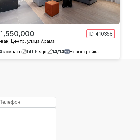
 1,550,000
ID
410358
еван
,
Центр
,
улица Арама
14
/
14
4
комнаты
141.6
sqm
Новостройка