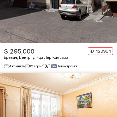
$ 295,000
ID
420964
Ереван
,
Центр
,
улица Лер Камсара
3
/
11
4
комнаты
89
sqm
Новостройка