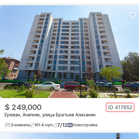
$ 249,000
ID
417652
Ереван
,
Ачапняк
,
улица Братьев Алиханян
7
/
12
3
комнаты
101.4
sqm
Новостройка