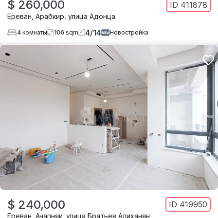
$ 260,000
ID
411878
Ереван
,
Арабкир
,
улица Адонца
4
/
14
4
комнаты
106
sqm
Новостройка
$ 240,000
ID
419950
Ереван
,
Ачапняк
,
улица Братьев Алиханян