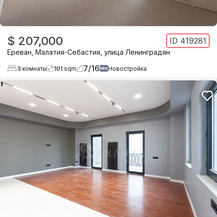
$ 207,000
ID
419281
Ереван
,
Малатия-Себастия
,
улица Ленинградян
7
/
16
3
комнаты
101
sqm
Новостройка