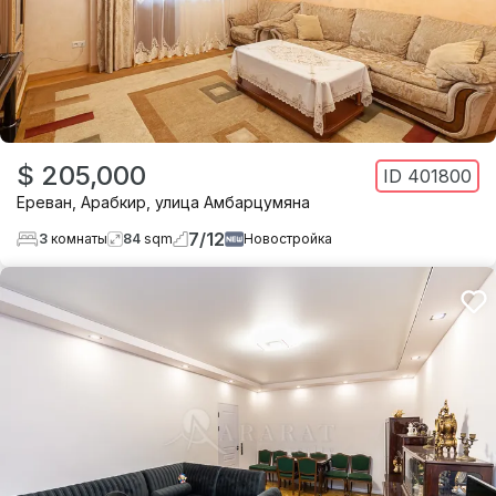
$ 205,000
ID
401800
Ереван
,
Арабкир
,
улица Амбарцумяна
7
/
12
3
комнаты
84
sqm
Новостройка