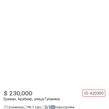
$ 230,000
ID
420350
Ереван
,
Арабкир
,
улица Гулакяна
3
/
3
3
комнаты
115.7
sqm
Новостройка