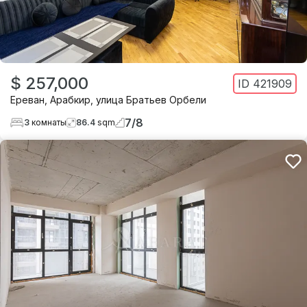
$ 257,000
ID
421909
Ереван
,
Арабкир
,
улица Братьев Орбели
7
/
8
3
комнаты
86.4
sqm