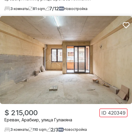
7
/
12
3
комнаты
81
sqm
Новостройка
$ 215,000
ID
420349
Ереван
,
Арабкир
,
улица Гулакяна
2
/
3
3
комнаты
110
sqm
Новостройка