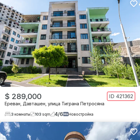
$ 289,000
ID
421362
Ереван
,
Давташен
,
улица Тиграна Петросяна
4
/
6
3
комнаты
103
sqm
Новостройка