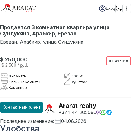
Вход
Продается 3 комнатная квартира улица
Сундукяна, Арабкир, Ереван
Ереван
,
Арабкир
,
улица Сундукяна
$ 250,000
ID:
417018
$ 2,500
/ ք․մ․
3
комнаты
100
м²
1
ванные комнаты
2
/
3
этаж
Каменное
Ararat realty
Контактный агент
+374 44 205090
Последнее изменение
:
04.08.2026
Удобства