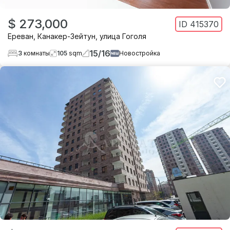
$ 273,000
ID
415370
Ереван
,
Канакер-Зейтун
,
улица Гоголя
15
/
16
3
комнаты
105
sqm
Новостройка