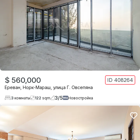
$ 560,000
ID
408264
Ереван
,
Норк-Мараш
,
улица Г. Овсепяна
3
/
5
3
комнаты
122
sqm
Новостройка