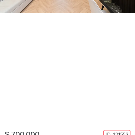
$ 700,000
ID
421553