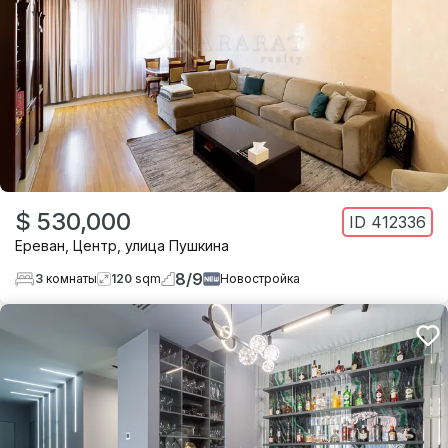
$ 530,000
ID
412336
Ереван
,
Центр
,
улица Пушкина
8
/
9
3
комнаты
120
sqm
Новостройка