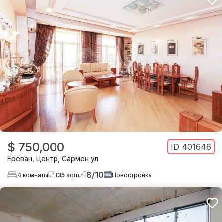
$ 750,000
ID
401646
Ереван
,
Центр
,
Сармен ул
8
/
10
4
комнаты
135
sqm
Новостройка