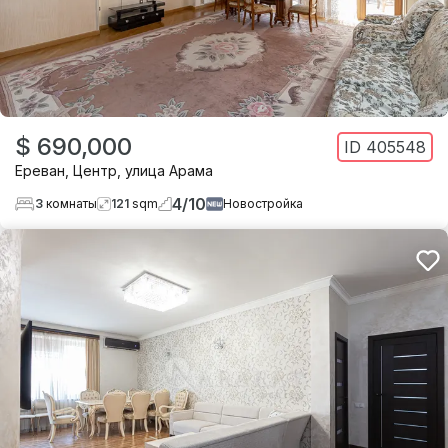
$ 690,000
ID
405548
Ереван
,
Центр
,
улица Арама
4
/
10
3
комнаты
121
sqm
Новостройка