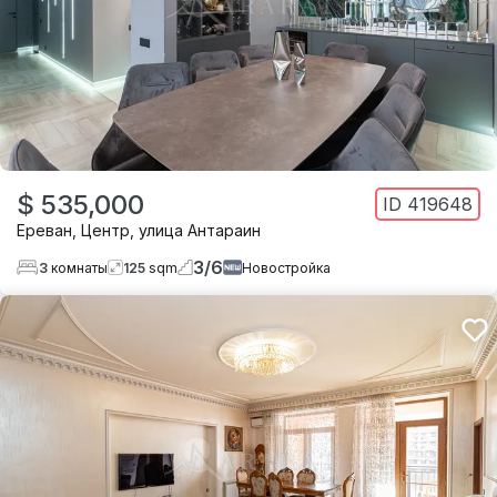
$ 535,000
ID
419648
Ереван
,
Центр
,
улица Антараин
3
/
6
3
комнаты
125
sqm
Новостройка