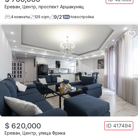
Ереван
,
Центр
,
проспект Аршакуняц
9
/
21
4
комнаты
125
sqm
Новостройка
$ 620,000
ID
417494
Ереван
,
Центр
,
улица Фрика