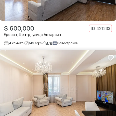
$ 600,000
ID
421233
Ереван
,
Центр
,
улица Антараин
8
/
8
4
комнаты
143
sqm
Новостройка