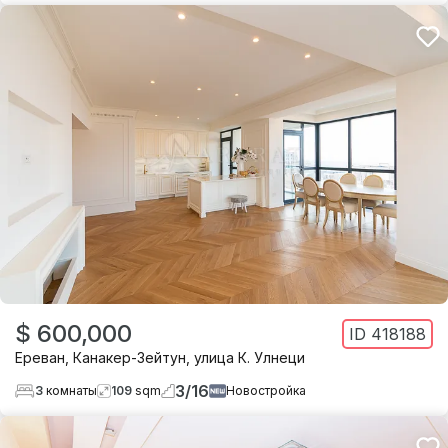
$ 600,000
ID
418188
Ереван
,
Канакер-Зейтун
,
улица К. Улнеци
3
/
16
3
комнаты
109
sqm
Новостройка