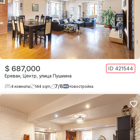
$ 687,000
ID
421544
Ереван
,
Центр
,
улица Пушкина
7
/
8
4
комнаты
144
sqm
Новостройка