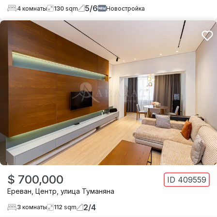
5
/
6
4
комнаты
130
sqm
Новостройка
$ 700,000
ID
409559
Ереван
,
Центр
,
улица Туманяна
2
/
4
3
комнаты
112
sqm