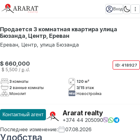
Вход
Продается 3 комнатная квартира улица
Бюзанда, Центр, Ереван
Ереван
,
Центр
,
улица Бюзанда
$ 660,000
ID:
418927
$ 5,500
/ ք․մ․
3
комнаты
120
м²
2
ванные комнаты
3
/
15
этаж
Монолит
Новостройка
Ararat realty
Контактный агент
+374 44 205090
Последнее изменение
:
07.08.2026
Удобства