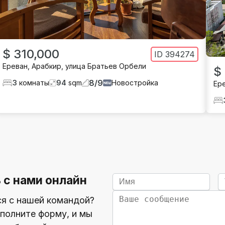
$ 310,000
ID
394274
Ереван
,
Арабкир
,
улица Братьев Орбели
$
8
/
9
3
комнаты
94
sqm
Новостройка
Ер
 с нами онлайн
ся с нашей командой?
полните форму, и мы