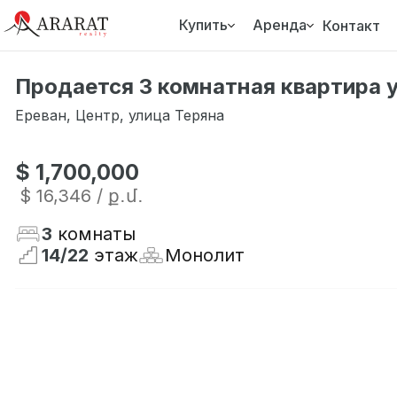
Купить
Аренда
Контакт
Продается 3 комнатная квартира у
Ереван
,
Центр
,
улица Теряна
$ 1,700,000
$ 16,346
/ ք․մ․
3
комнаты
14
/
22
этаж
Монолит