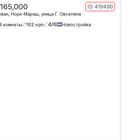
 165,000
ID
419490
еван
,
Норк-Мараш
,
улица Г. Овсепяна
4
/
6
3
комнаты
102
sqm
Новостройка