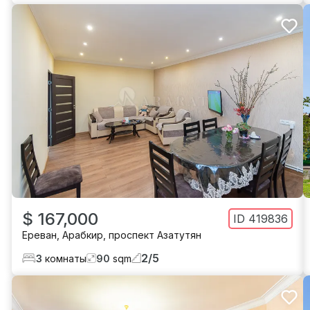
$ 167,000
ID
419836
Ереван
,
Арабкир
,
проспект Азатутян
2
/
5
3
комнаты
90
sqm