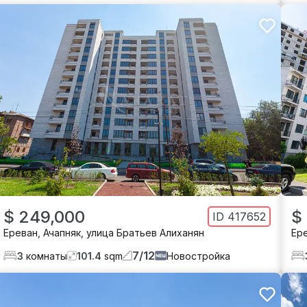
$ 249,000
$
ID
417652
Ереван
,
Ачапняк
,
улица Братьев Алиханян
Ер
7
/
12
3
комнаты
101.4
sqm
Новостройка