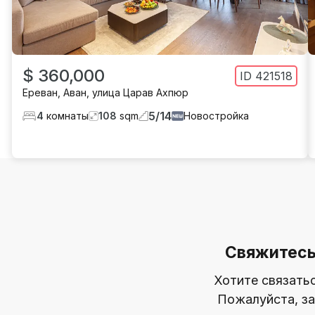
$ 360,000
ID
421518
Ереван
,
Аван
,
улица Царав Ахпюр
5
/
14
4
комнаты
108
sqm
Новостройка
Свяжитесь
Хотите связать
Пожалуйста, за