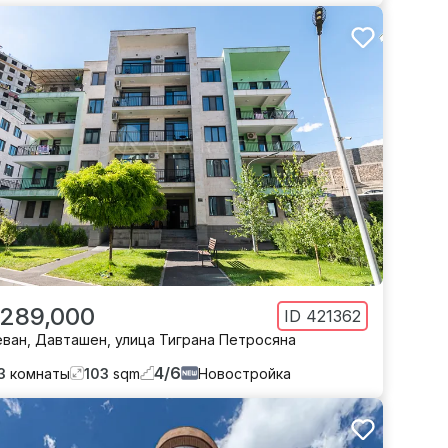
 289,000
ID
421362
еван
,
Давташен
,
улица Тиграна Петросяна
4
/
6
3
комнаты
103
sqm
Новостройка