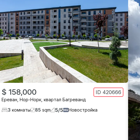
$ 158,000
ID
420666
Ереван
,
Нор-Норк
,
квартал Багреванд
5
/
5
3
комнаты
85
sqm
Новостройка