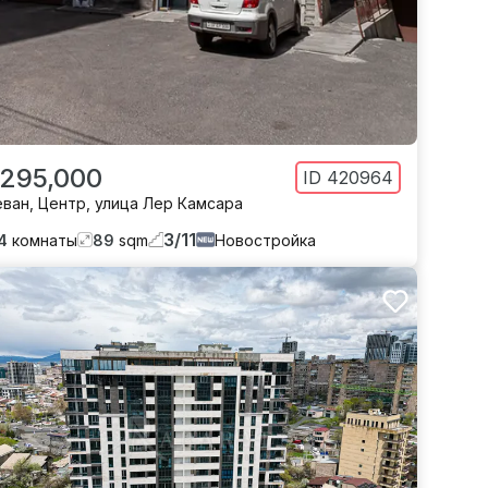
 295,000
ID
420964
еван
,
Центр
,
улица Лер Камсара
3
/
11
4
комнаты
89
sqm
Новостройка