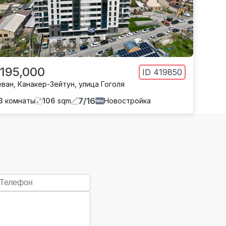
 195,000
ID
419850
еван
,
Канакер-Зейтун
,
улица Гоголя
7
/
16
3
комнаты
106
sqm
Новостройка