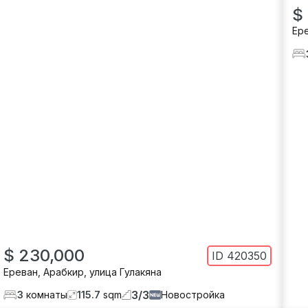
$
Ер
$ 230,000
ID
420350
Ереван
,
Арабкир
,
улица Гулакяна
3
/
3
3
комнаты
115.7
sqm
Новостройка