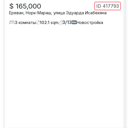
$ 165,000
ID
417793
Ереван
,
Норк-Мараш
,
улица Эдуарда Исабекяна
3
/
13
3
комнаты
102.1
sqm
Новостройка