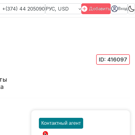
+(374) 44 205090
РУС
,
USD
Добавить
Вход
ID:
416097
ты
а
Контактный агент