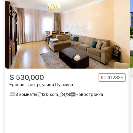
$ 530,000
ID
412336
Ереван
,
Центр
,
улица Пушкина
8
/
9
3
комнаты
120
sqm
Новостройка