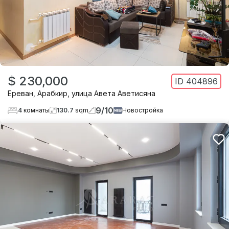
$ 230,000
ID
404896
Ереван
,
Арабкир
,
улица Авета Аветисяна
9
/
10
4
комнаты
130.7
sqm
Новостройка