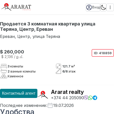
Вход
Продается 3 комнатная квартира улица
Теряна, Центр, Ереван
Ереван
,
Центр
,
улица Теряна
$ 260,000
ID:
418859
$ 2,136
/ ք․մ․
3
комнаты
121.7
м²
2
ванные комнаты
6
/
6
этаж
Каменное
Ararat realty
Контактный агент
+374 44 205090
Последнее изменение
:
19.07.2026
Удобства