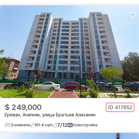
$ 249,000
ID
417652
Ереван
,
Ачапняк
,
улица Братьев Алиханян
7
/
12
3
комнаты
101.4
sqm
Новостройка