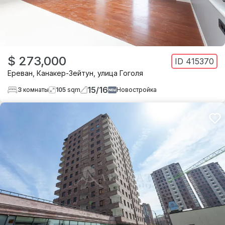
$ 273,000
ID
415370
Ереван
,
Канакер-Зейтун
,
улица Гоголя
15
/
16
3
комнаты
105
sqm
Новостройка