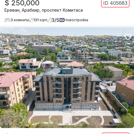
$ 250,000
ID
405683
Ереван
,
Арабкир
,
проспект Комитаса
3
/
5
3
комнаты
131
sqm
Новостройка