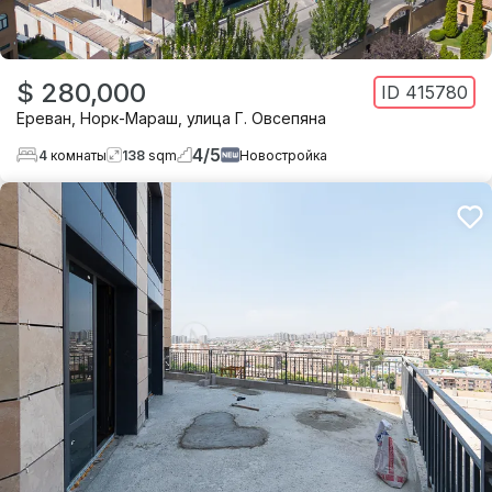
$ 280,000
ID
415780
Ереван
,
Норк-Мараш
,
улица Г. Овсепяна
4
/
5
4
комнаты
138
sqm
Новостройка