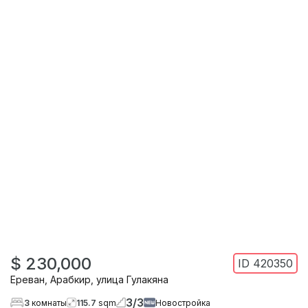
$ 230,000
ID
420350
Ереван
,
Арабкир
,
улица Гулакяна
3
/
3
3
комнаты
115.7
sqm
Новостройка