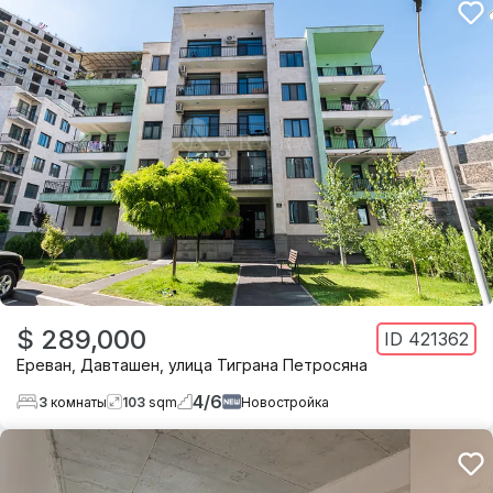
$ 289,000
ID
421362
Ереван
,
Давташен
,
улица Тиграна Петросяна
4
/
6
3
комнаты
103
sqm
Новостройка