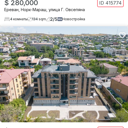
$ 280,000
ID
415774
Ереван
,
Норк-Мараш
,
улица Г. Овсепяна
2
/
5
4
комнаты
134
sqm
Новостройка