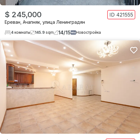
$ 245,000
ID
421555
Ереван
,
Ачапняк
,
улица Ленинградян
14
/
15
4
комнаты
145.9
sqm
Новостройка