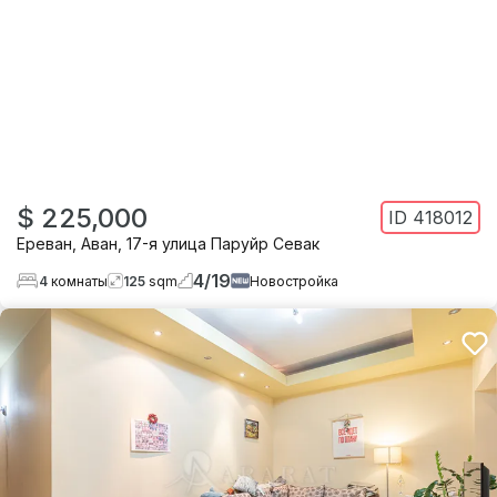
$ 225,000
ID
418012
Ереван
,
Аван
,
17-я улица Паруйр Севак
4
/
19
4
комнаты
125
sqm
Новостройка