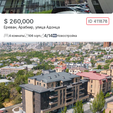
$ 260,000
ID
411878
Ереван
,
Арабкир
,
улица Адонца
4
/
14
4
комнаты
106
sqm
Новостройка