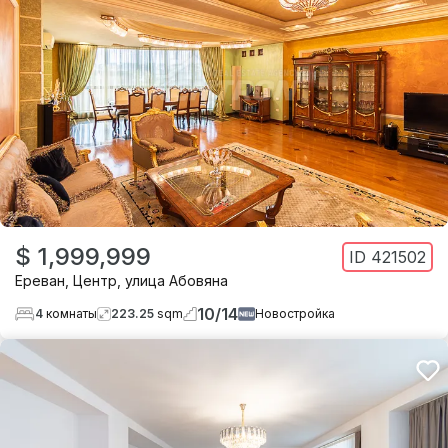
$ 1,999,999
ID
421502
Ереван
,
Центр
,
улица Абовяна
10
/
14
4
комнаты
223.25
sqm
Новостройка