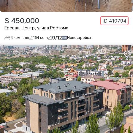
$ 450,000
ID
410794
Ереван
,
Центр
,
улица Ростома
9
/
12
4
комнаты
164
sqm
Новостройка