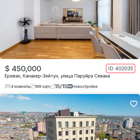
$ 450,000
ID
402035
Ереван
,
Канакер-Зейтун
,
улица Паруйра Севака
15
/
15
4
комнаты
199
sqm
Новостройка