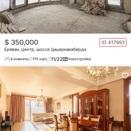
$ 350,000
ID
417993
Ереван
,
Центр
,
шоссе Цицернакаберда
11
/
22
4
комнаты
175
sqm
Новостройка