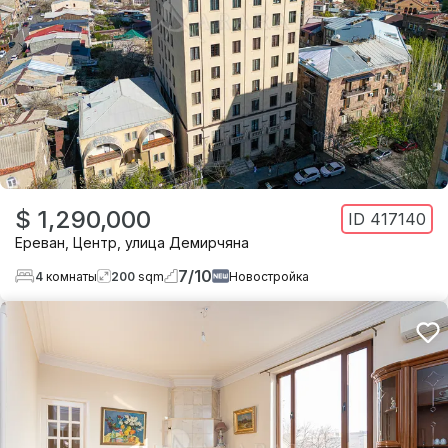
$ 1,290,000
ID
417140
Ереван
,
Центр
,
улица Демирчяна
7
/
10
4
комнаты
200
sqm
Новостройка