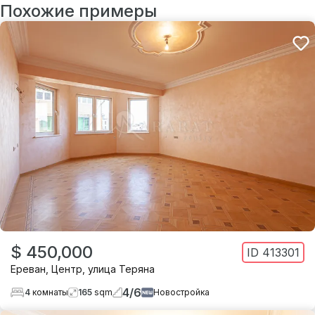
Похожие примеры
$ 450,000
ID
413301
Ереван
,
Центр
,
улица Теряна
4
/
6
4
комнаты
165
sqm
Новостройка