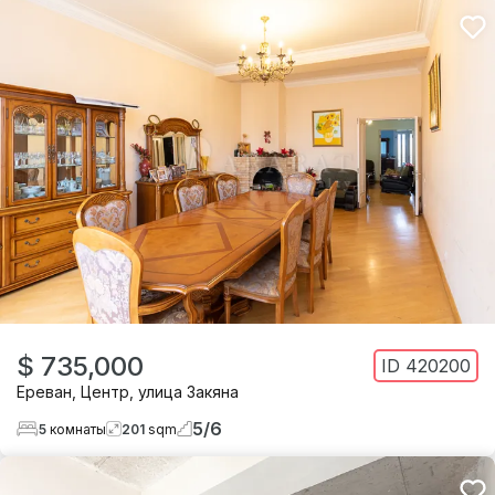
$ 735,000
ID
420200
Ереван
,
Центр
,
улица Закяна
5
/
6
5
комнаты
201
sqm