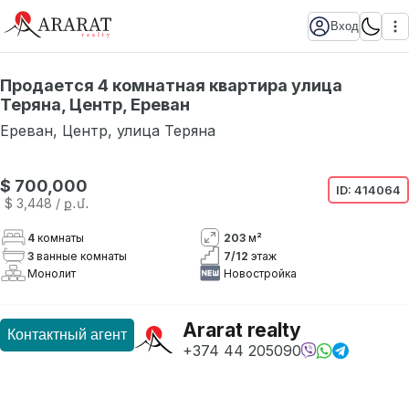
Вход
Продается 4 комнатная квартира улица
Теряна, Центр, Ереван
Ереван
,
Центр
,
улица Теряна
Нет в наличии
$ 700,000
ID:
414064
$ 3,448
/ ք․մ․
4
комнаты
203
м²
3
ванные комнаты
7
/
12
этаж
Монолит
Новостройка
Ararat realty
Контактный агент
+374 44 205090