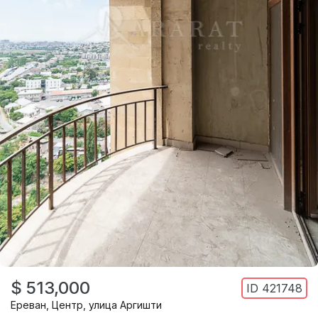
$ 513,000
ID
421748
Ереван
,
Центр
,
улица Аргишти