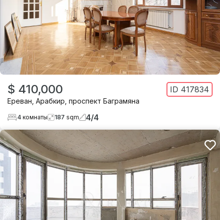
$ 410,000
ID
417834
Ереван
,
Арабкир
,
проспект Баграмяна
4
/
4
4
комнаты
187
sqm