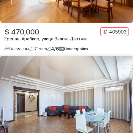
$ 470,000
ID
405903
Ереван
,
Арабкир
,
улица Ваагна Давтяна
4
/
6
4
комнаты
171
sqm
Новостройка