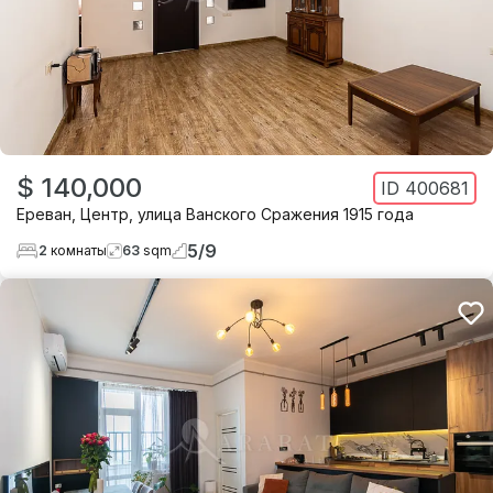
$ 140,000
ID
400681
Ереван
,
Центр
,
улица Ванского Сражения 1915 года
5
/
9
2
комнаты
63
sqm