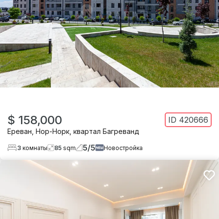
$ 158,000
ID
420666
Ереван
,
Нор-Норк
,
квартал Багреванд
5
/
5
3
комнаты
85
sqm
Новостройка