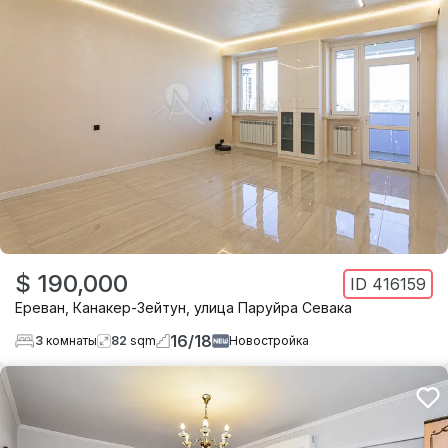
$ 190,000
ID
416159
Ереван
,
Канакер-Зейтун
,
улица Паруйра Севака
16
/
18
3
комнаты
82
sqm
Новостройка