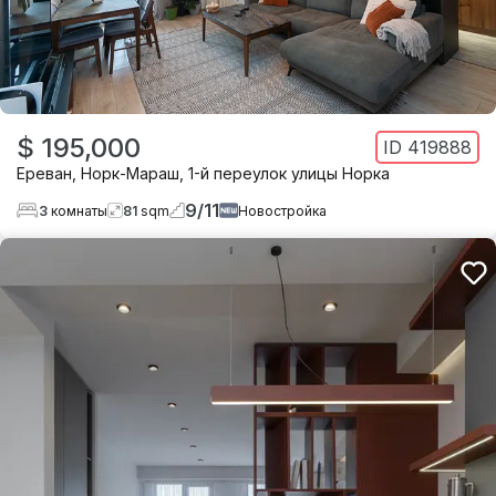
$ 195,000
ID
419888
Ереван
,
Норк-Мараш
,
1-й переулок улицы Норка
9
/
11
3
комнаты
81
sqm
Новостройка