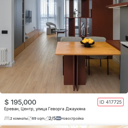
$ 195,000
ID
417725
Ереван
,
Центр
,
улица Геворга Джаукяна
2
/
5
2
комнаты
69
sqm
Новостройка