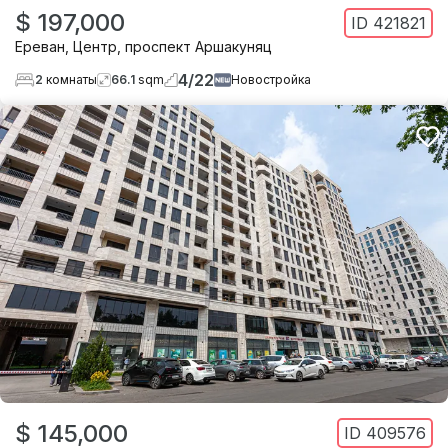
$ 197,000
ID
421821
Ереван
,
Центр
,
проспект Аршакуняц
4
/
22
2
комнаты
66.1
sqm
Новостройка
$ 145,000
ID
409576