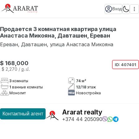
Вход
Продается 3 комнатная квартира улица
Анастаса Микояна, Давташен, Ереван
Ереван
,
Давташен
,
улица Анастаса Микояна
Нет в наличии
$ 168,000
ID:
407401
$ 2,270
/ ք․մ․
3
комнаты
74
м²
1
ванные комнаты
12
/
18
этаж
Монолит
Новостройка
Ararat realty
Контактный агент
+374 44 205090