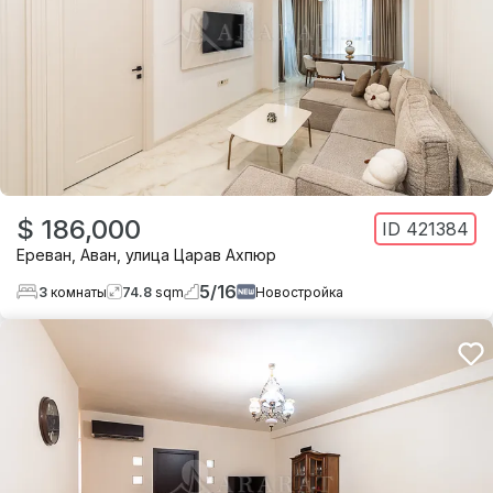
$ 186,000
ID
421384
Ереван
,
Аван
,
улица Царав Ахпюр
5
/
16
3
комнаты
74.8
sqm
Новостройка