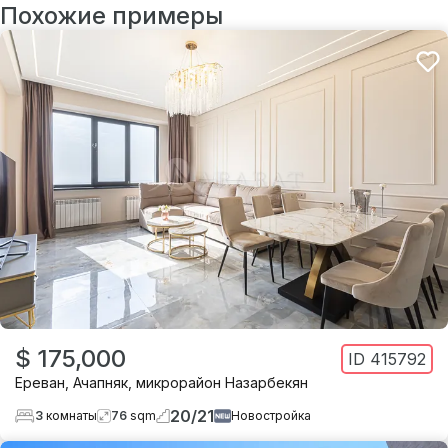
Похожие примеры
$ 175,000
ID
415792
Ереван
,
Ачапняк
,
микрорайон Назарбекян
20
/
21
3
комнаты
76
sqm
Новостройка