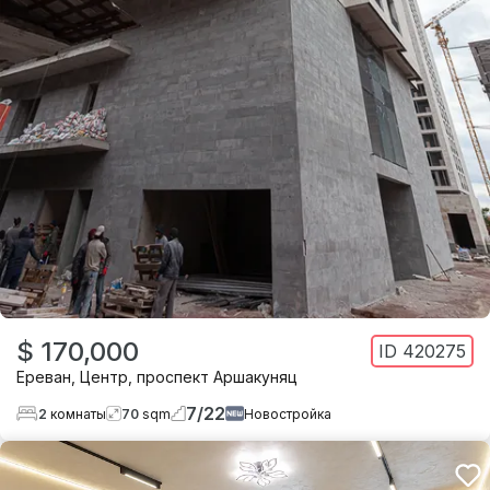
$ 170,000
ID
420275
Ереван
,
Центр
,
проспект Аршакуняц
7
/
22
2
комнаты
70
sqm
Новостройка