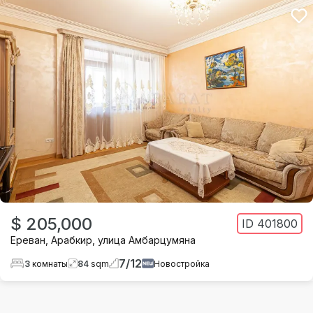
$ 205,000
ID
401800
Ереван
,
Арабкир
,
улица Амбарцумяна
7
/
12
3
комнаты
84
sqm
Новостройка