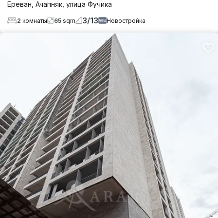
Ереван
,
Ачапняк
,
улица Фучика
3
/
13
2
комнаты
65
sqm
Новостройка