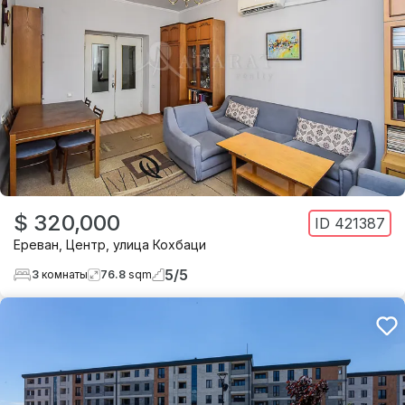
$ 320,000
ID
421387
Ереван
,
Центр
,
улица Кохбаци
5
/
5
3
комнаты
76.8
sqm