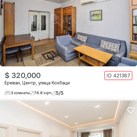
$ 320,000
ID
421387
Ереван
,
Центр
,
улица Кохбаци
5
/
5
3
комнаты
76.8
sqm