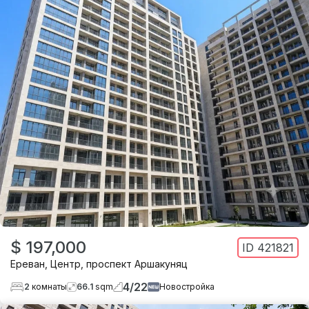
$ 197,000
ID
421821
Ереван
,
Центр
,
проспект Аршакуняц
4
/
22
2
комнаты
66.1
sqm
Новостройка