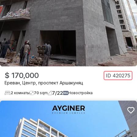
$ 170,000
ID
420275
Ереван
,
Центр
,
проспект Аршакуняц
7
/
22
2
комнаты
70
sqm
Новостройка