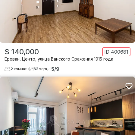
$ 140,000
ID
400681
Ереван
,
Центр
,
улица Ванского Сражения 1915 года
5
/
9
2
комнаты
63
sqm