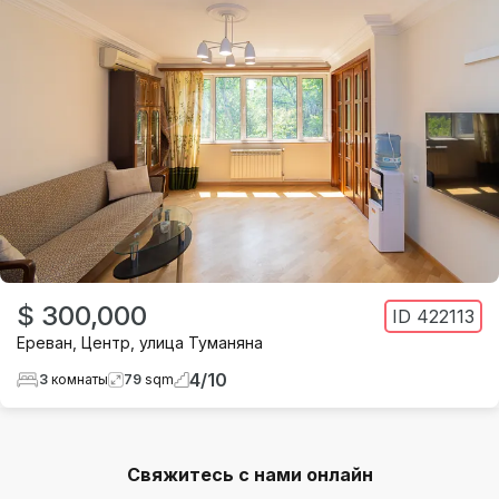
$ 300,000
ID
422113
Ереван
,
Центр
,
улица Туманяна
4
/
10
3
комнаты
79
sqm
Свяжитесь с нами онлайн