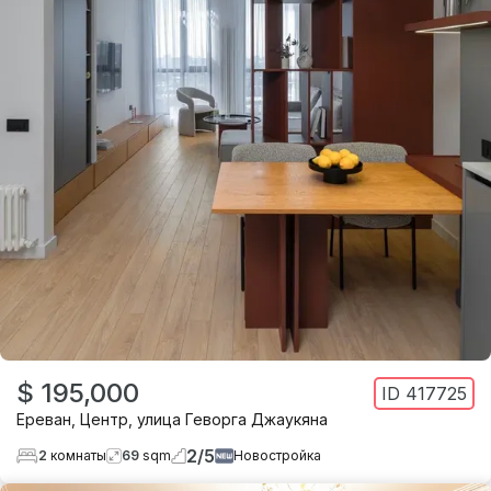
$ 195,000
ID
417725
Ереван
,
Центр
,
улица Геворга Джаукяна
2
/
5
2
комнаты
69
sqm
Новостройка