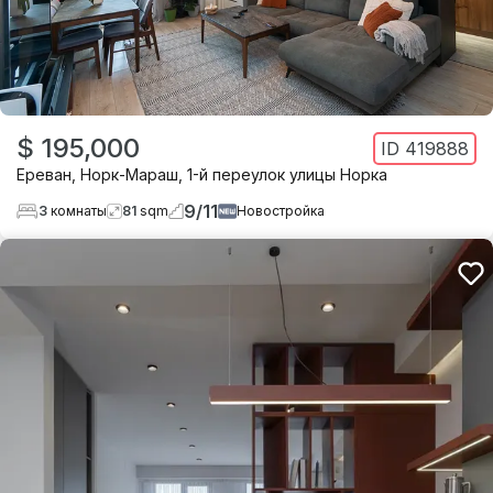
$ 195,000
ID
419888
Ереван
,
Норк-Мараш
,
1-й переулок улицы Норка
9
/
11
3
комнаты
81
sqm
Новостройка