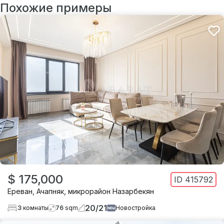
Похожие примеры
$ 175,000
ID
415792
Ереван
,
Ачапняк
,
микрорайон Назарбекян
20
/
21
3
комнаты
76
sqm
Новостройка