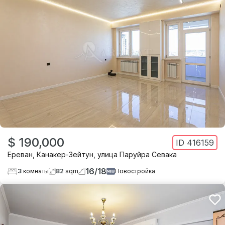
$ 190,000
ID
416159
Ереван
,
Канакер-Зейтун
,
улица Паруйра Севака
16
/
18
3
комнаты
82
sqm
Новостройка