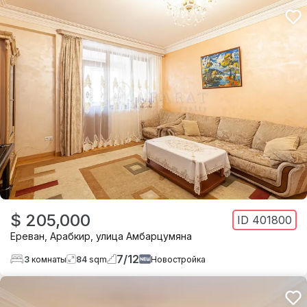
$ 205,000
ID
401800
Ереван
,
Арабкир
,
улица Амбарцумяна
7
/
12
3
комнаты
84
sqm
Новостройка