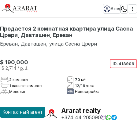
Вход
Продается 2 комнатная квартира улица Сасна
Црери, Давташен, Ереван
Ереван
,
Давташен
,
улица Сасна Црери
Нет в наличии
$ 190,000
ID:
418906
$ 2,714
/ ք․մ․
2
комнаты
70
м²
1
ванные комнаты
12
/
16
этаж
Монолит
Новостройка
Ararat realty
Контактный агент
+374 44 205090