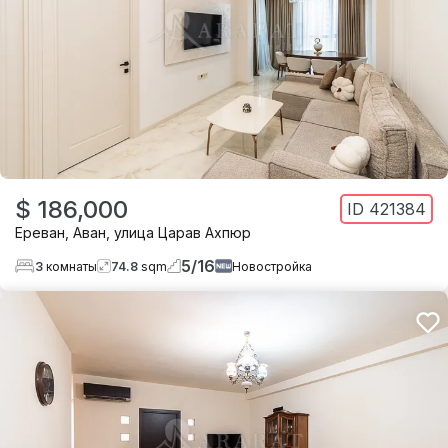
$ 186,000
ID
421384
Ереван
,
Аван
,
улица Царав Ахпюр
5
/
16
3
комнаты
74.8
sqm
Новостройка