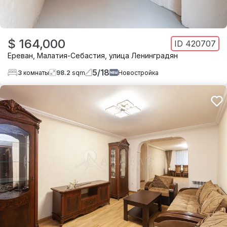
$ 164,000
ID
420707
Ереван
,
Малатия-Себастия
,
улица Ленинградян
5
/
18
3
комнаты
98.2
sqm
Новостройка