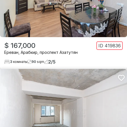
$ 167,000
ID
419836
Ереван
,
Арабкир
,
проспект Азатутян
2
/
5
3
комнаты
90
sqm