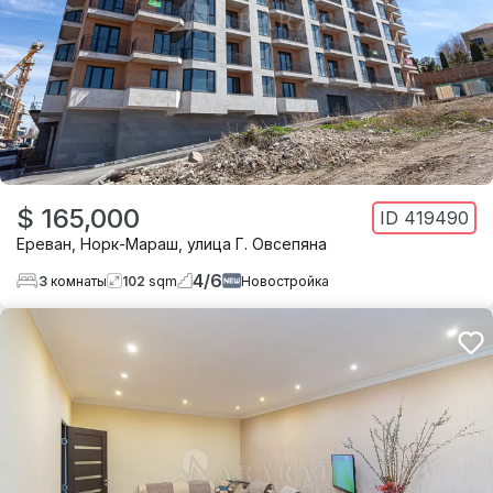
$ 165,000
ID
419490
Ереван
,
Норк-Мараш
,
улица Г. Овсепяна
4
/
6
3
комнаты
102
sqm
Новостройка