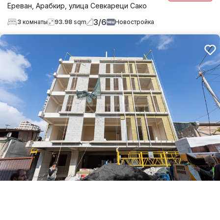
Ереван
,
Арабкир
,
улица Севкареци Сако
3
/
6
3
комнаты
93.98
sqm
Новостройка