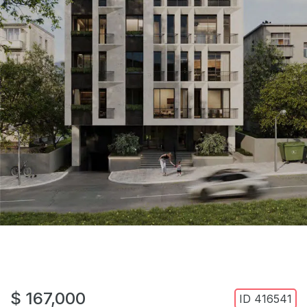
$ 167,000
ID
416541