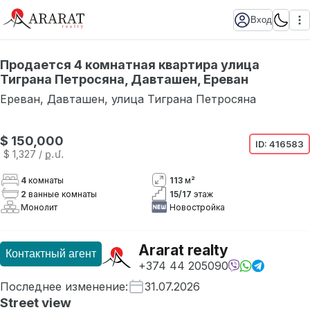
Вход
Продается 4 комнатная квартира улица
Тиграна Петросяна, Давташен, Ереван
Ереван
,
Давташен
,
улица Тиграна Петросяна
$ 150,000
ID:
416583
$ 1,327
/ ք․մ․
4
комнаты
113
м²
2
ванные комнаты
15
/
17
этаж
Монолит
Новостройка
Ararat realty
Контактный агент
+374 44 205090
Последнее изменение
:
31.07.2026
Street view