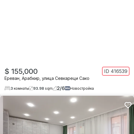
$ 155,000
ID
416539
Ереван
,
Арабкир
,
улица Севкареци Сако
2
/
6
3
комнаты
93.98
sqm
Новостройка