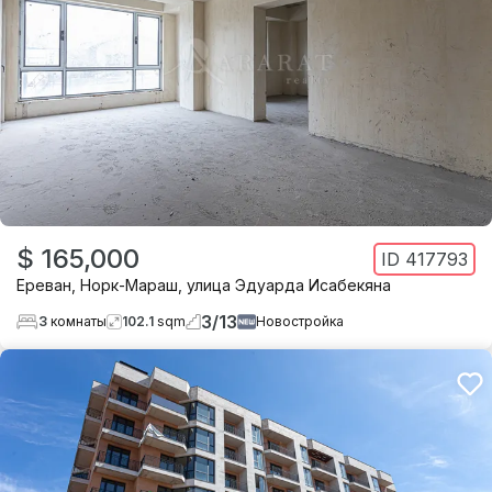
$ 165,000
ID
417793
Ереван
,
Норк-Мараш
,
улица Эдуарда Исабекяна
3
/
13
3
комнаты
102.1
sqm
Новостройка