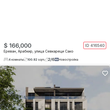
$ 166,000
ID
416540
Ереван
,
Арабкир
,
улица Севкареци Сако
2
/
6
4
комнаты
100.82
sqm
Новостройка