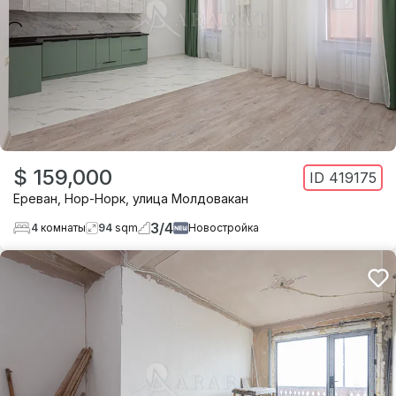
$ 159,000
ID
419175
Ереван
,
Нор-Норк
,
улица Молдовакан
3
/
4
4
комнаты
94
sqm
Новостройка