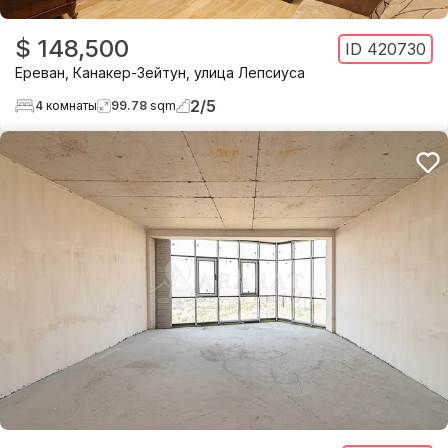
$ 148,500
ID
420730
Ереван
,
Канакер-Зейтун
,
улица Лепсиуса
2
/
5
4
комнаты
99.78
sqm