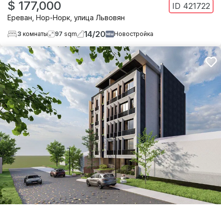
$ 177,000
ID
421722
Ереван
,
Нор-Норк
,
улица Львовян
14
/
20
3
комнаты
97
sqm
Новостройка