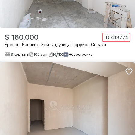
$ 160,000
ID
418774
Ереван
,
Канакер-Зейтун
,
улица Паруйра Севака
6
/
18
3
комнаты
102
sqm
Новостройка