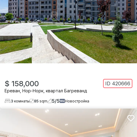
$ 158,000
ID
420666
Ереван
,
Нор-Норк
,
квартал Багреванд
5
/
5
3
комнаты
85
sqm
Новостройка