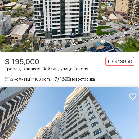
$ 195,000
ID
419850
Ереван
,
Канакер-Зейтун
,
улица Гоголя
7
/
16
3
комнаты
106
sqm
Новостройка