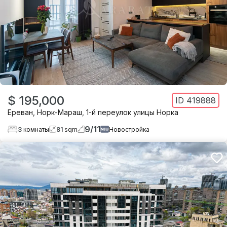
$ 195,000
ID
419888
Ереван
,
Норк-Мараш
,
1-й переулок улицы Норка
9
/
11
3
комнаты
81
sqm
Новостройка