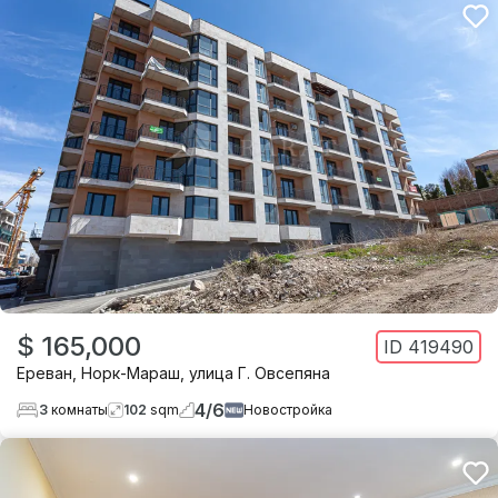
$ 165,000
ID
419490
Ереван
,
Норк-Мараш
,
улица Г. Овсепяна
4
/
6
3
комнаты
102
sqm
Новостройка