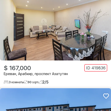
$ 167,000
ID
419836
Ереван
,
Арабкир
,
проспект Азатутян
2
/
5
3
комнаты
90
sqm