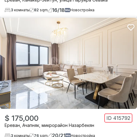
16
/
18
3
комнаты
82
sqm
Новостройка
$ 175,000
ID
415792
Ереван
,
Ачапняк
,
микрорайон Назарбекян
20
/
21
3
комнаты
76
sqm
Новостройка