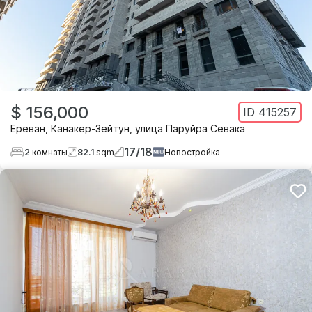
$ 156,000
ID
415257
Ереван
,
Канакер-Зейтун
,
улица Паруйра Севака
17
/
18
2
комнаты
82.1
sqm
Новостройка