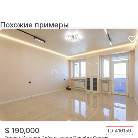
Похожие примеры
$ 190,000
ID
416159
Ереван
,
Канакер-Зейтун
,
улица Паруйра Севака