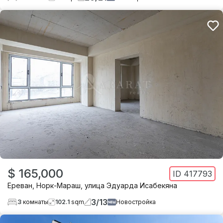
$ 165,000
ID
417793
Ереван
,
Норк-Мараш
,
улица Эдуарда Исабекяна
3
/
13
3
комнаты
102.1
sqm
Новостройка