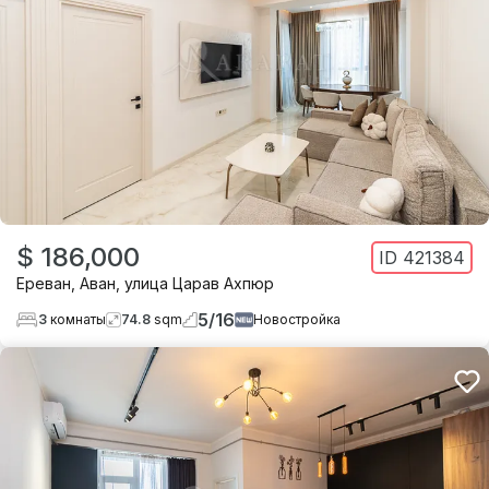
$ 186,000
ID
421384
Ереван
,
Аван
,
улица Царав Ахпюр
5
/
16
3
комнаты
74.8
sqm
Новостройка