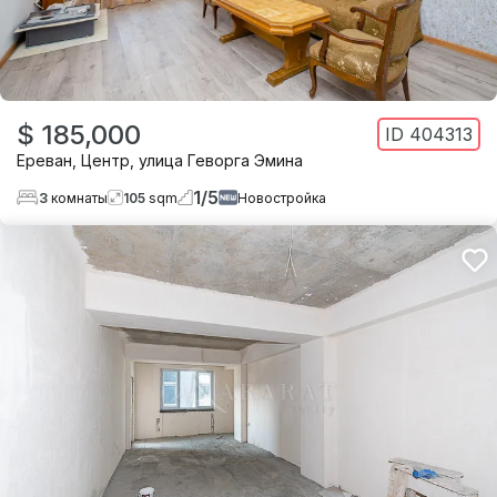
$ 185,000
ID
404313
Ереван
,
Центр
,
улица Геворга Эмина
1
/
5
3
комнаты
105
sqm
Новостройка