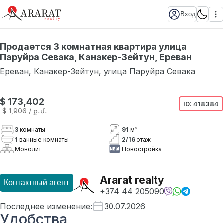
Вход
Продается 3 комнатная квартира улица
Паруйра Севака, Канакер-Зейтун, Ереван
Ереван
,
Канакер-Зейтун
,
улица Паруйра Севака
$ 173,402
ID:
418384
$ 1,906
/ ք․մ․
3
комнаты
91
м²
1
ванные комнаты
2
/
16
этаж
Монолит
Новостройка
Ararat realty
Контактный агент
+374 44 205090
Последнее изменение
:
30.07.2026
Удобства