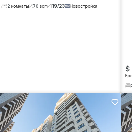
19
/
23
2
комнаты
70
sqm
Новостройка
$
Ер