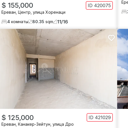
Ер
$ 155,000
ID
420075
Ереван
,
Центр
,
улица Хоренаци
11
/
16
4
комнаты
80.35
sqm
$ 125,000
ID
421029
Ереван
,
Канакер-Зейтун
,
улица Дро