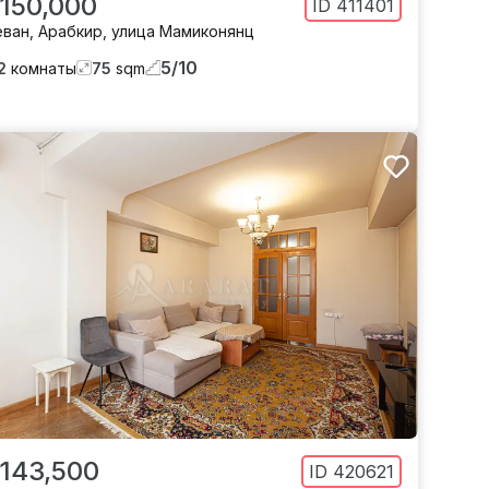
 150,000
ID
411401
еван
,
Арабкир
,
улица Мамиконянц
5
/
10
2
комнаты
75
sqm
 143,500
ID
420621