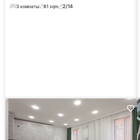
2
/
14
3
комнаты
81
sqm