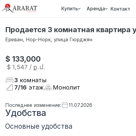
Купить
Аренда
Контакт
Продается 3 комнатная квартира 
Ереван
,
Нор-Норк
,
улица Гюрджян
$ 133,000
$ 1,547
/ ք․մ․
3
комнаты
7
/
16
этаж
Монолит
Последнее изменение
:
11.07.2026
Удобства
Основные удобства