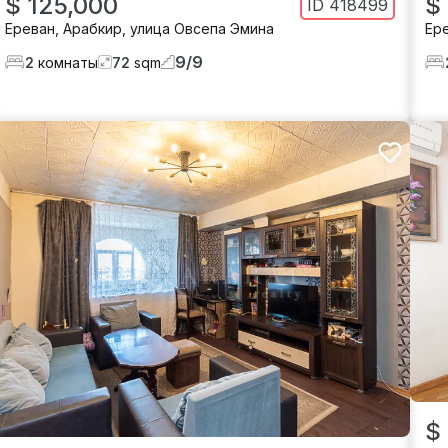
$ 125,000
$
ID
418499
Ереван
,
Арабкир
,
улица Овсепа Эмина
Ер
9
/
9
2
комнаты
72
sqm
$