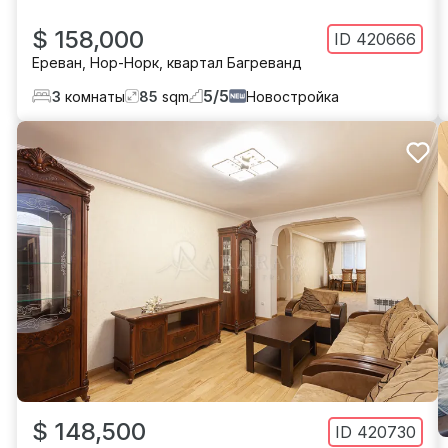
$ 158,000
ID
420666
Ереван
,
Нор-Норк
,
квартал Багреванд
5
/
5
3
комнаты
85
sqm
Новостройка
$ 148,500
ID
420730