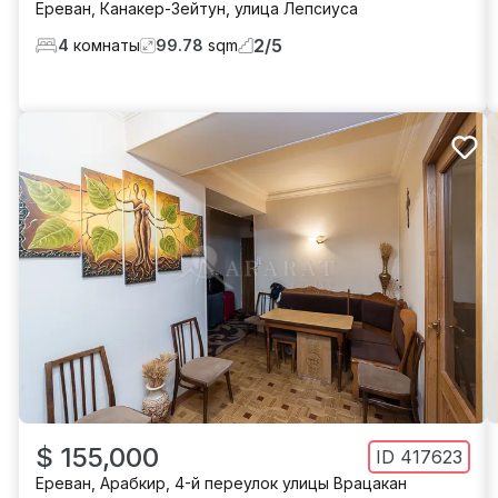
Ереван
,
Канакер-Зейтун
,
улица Лепсиуса
2
/
5
4
комнаты
99.78
sqm
$ 155,000
ID
417623
Ереван
,
Арабкир
,
4-й переулок улицы Врацакан