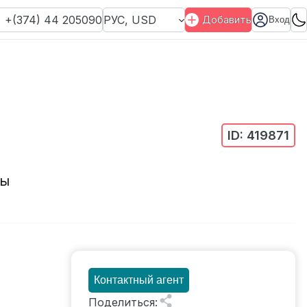
+(374) 44 205090
РУС
,
USD
Добавить
Вход
ID:
419871
ты
Контактный агент
Поделиться
: