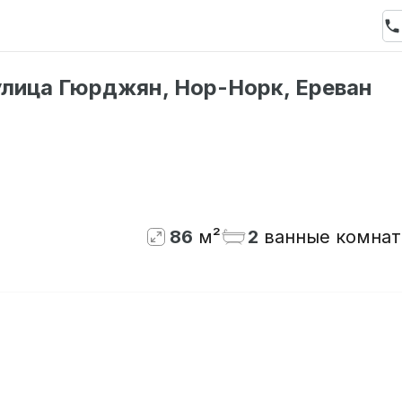
улица Гюрджян, Нор-Норк, Ереван
86
м²
2
ванные комна