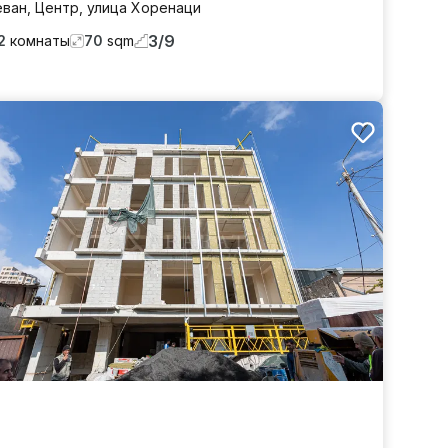
еван
,
Центр
,
улица Хоренаци
3
/
9
2
комнаты
70
sqm