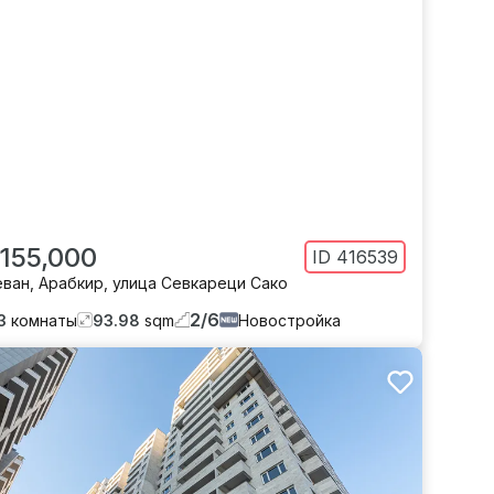
 155,000
ID
416539
еван
,
Арабкир
,
улица Севкареци Сако
2
/
6
3
комнаты
93.98
sqm
Новостройка