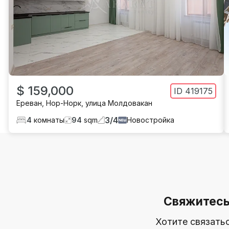
$ 159,000
ID
419175
Ереван
,
Нор-Норк
,
улица Молдовакан
3
/
4
4
комнаты
94
sqm
Новостройка
Свяжитесь
Хотите связать