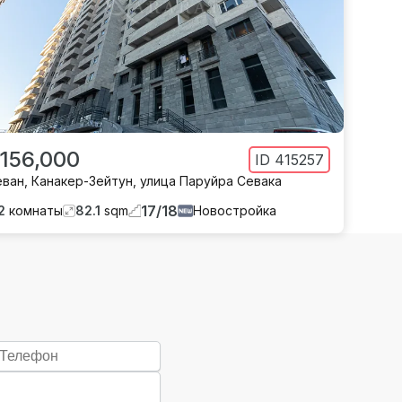
 156,000
ID
415257
еван
,
Канакер-Зейтун
,
улица Паруйра Севака
17
/
18
2
комнаты
82.1
sqm
Новостройка