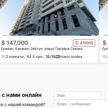
$ 147,000
$
ID
416995
Ереван
,
Канакер-Зейтун
,
улица Паруйра Севака
Ер
18
/
18
2
комнаты
82.5
sqm
Новостройка
 с нами онлайн
ся с нашей командой?