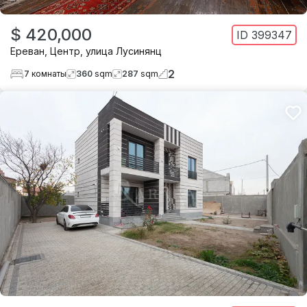
$ 420,000
ID
399347
Ереван
,
Центр
,
улица Лусинянц
2
7
комнаты
360
sqm
287
sqm