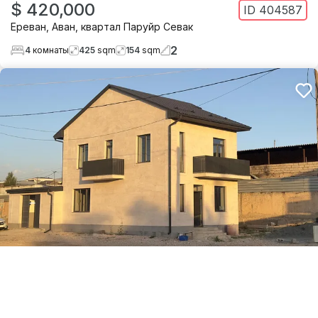
$ 420,000
ID
404587
Ереван
,
Аван
,
квартал Паруйр Севак
2
4
комнаты
425
sqm
154
sqm