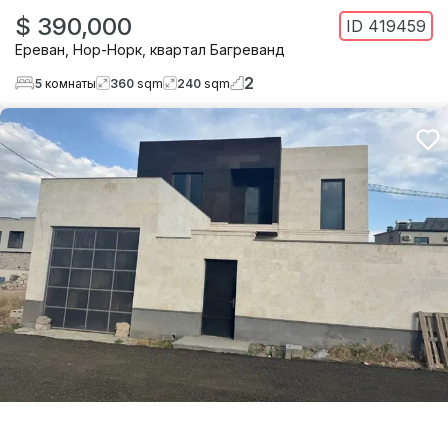
$ 390,000
ID
419459
Ереван
,
Нор-Норк
,
квартал Багреванд
2
5
комнаты
360
sqm
240
sqm