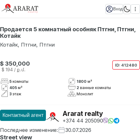
Вход
Продается 5 комнатный особняк Птгни, Птгни,
Котайк
Котайк
,
Птгни
,
Птгни
$ 350,000
ID:
412480
$ 194
/ ք․մ․
5
комнаты
1800
м²
405
м²
2
ванные комнаты
3
этаж
Монолит
Ararat realty
Контактный агент
+374 44 205090
Последнее изменение
:
30.07.2026
Street view