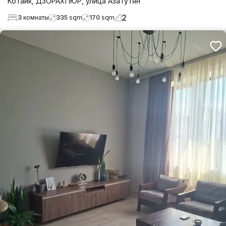
Котайк
,
ДЗОРАХПЮР
,
улица Азатутян
2
3
комнаты
335
sqm
170
sqm