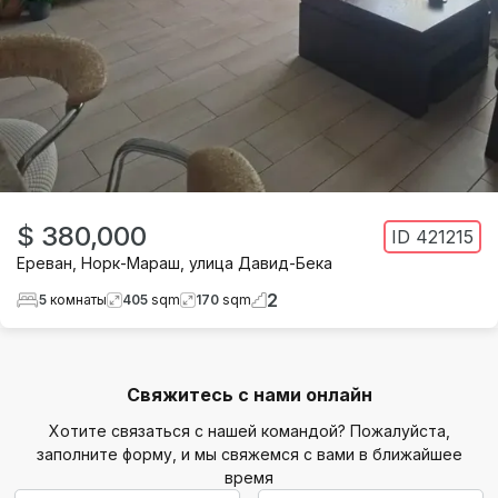
$ 380,000
ID
421215
Ереван
,
Норк-Мараш
,
улица Давид-Бека
2
5
комнаты
405
sqm
170
sqm
Свяжитесь с нами онлайн
Хотите связаться с нашей командой? Пожалуйста,
заполните форму, и мы свяжемся с вами в ближайшее
время