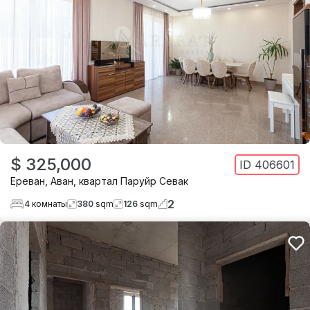
$ 325,000
ID
406601
Ереван
,
Аван
,
квартал Паруйр Севак
2
4
комнаты
380
sqm
126
sqm