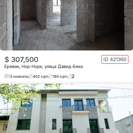
$ 307,500
ID
421360
Ереван
,
Нор-Норк
,
улица Давид-Бека
2
5
комнаты
402
sqm
190
sqm