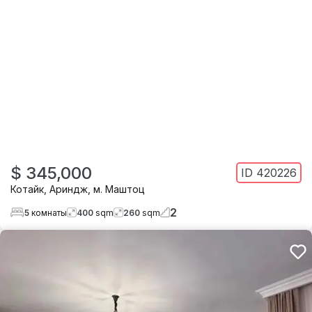
$ 345,000
ID
420226
Котайк
,
Ариндж
,
м. Маштоц
2
5
комнаты
400
sqm
260
sqm