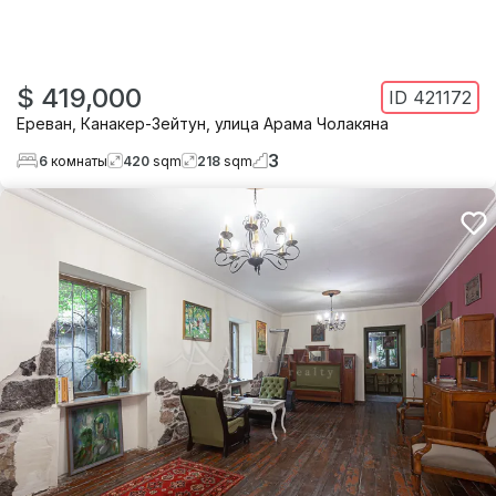
$ 419,000
ID
421172
Ереван
,
Канакер-Зейтун
,
улица Арама Чолакяна
3
6
комнаты
420
sqm
218
sqm