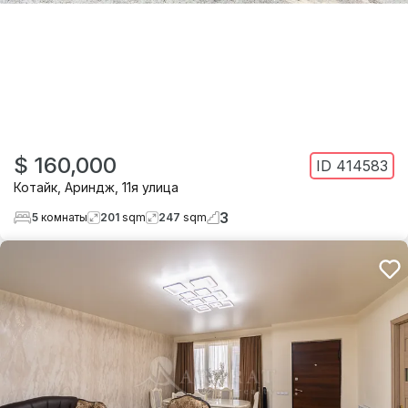
$ 160,000
ID
414583
Котайк
,
Ариндж
,
11я улица
3
5
комнаты
201
sqm
247
sqm