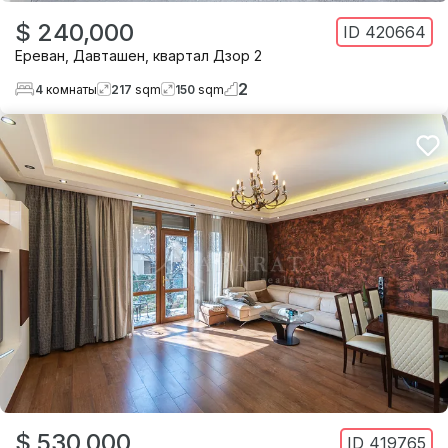
$ 240,000
ID
420664
Ереван
,
Давташен
,
квартал Дзор 2
2
4
комнаты
217
sqm
150
sqm
$ 530,000
ID
419765