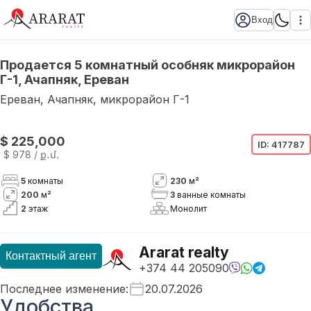
Вход
Продается 5 комнатный особняк микрорайон
Г-1, Ачапняк, Ереван
Ереван
,
Ачапняк
,
микрорайон Г-1
$ 225,000
ID:
417787
$ 978
/ ք․մ․
5
комнаты
230
м²
200
м²
3
ванные комнаты
2
этаж
Монолит
Ararat realty
Контактный агент
+374 44 205090
Последнее изменение
:
20.07.2026
Удобства