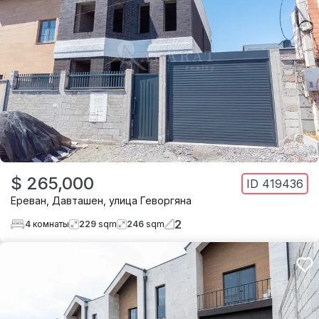
$ 265,000
ID
419436
Ереван
,
Давташен
,
улица Геворгяна
2
4
комнаты
229
sqm
246
sqm