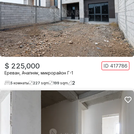
$ 225,000
ID
417786
Ереван
,
Ачапняк
,
микрорайон Г-1
2
5
комнаты
227
sqm
199
sqm