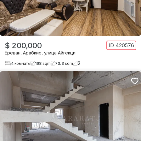
$ 200,000
ID
420576
Ереван
,
Арабкир
,
улица Айгекци
2
4
комнаты
168
sqm
73.3
sqm