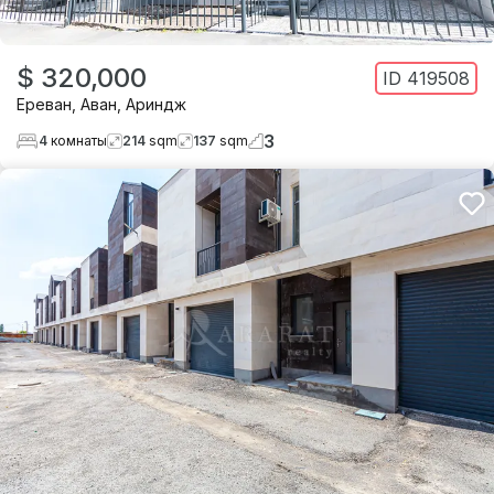
$ 320,000
ID
419508
Ереван
,
Аван
,
Ариндж
3
4
комнаты
214
sqm
137
sqm