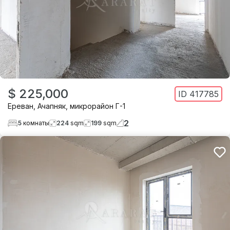
$ 225,000
ID
417785
Ереван
,
Ачапняк
,
микрорайон Г-1
2
5
комнаты
224
sqm
199
sqm