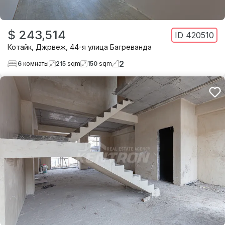
$ 243,514
ID
420510
Котайк
,
Джрвеж
,
44-я улица Багреванда
2
6
комнаты
215
sqm
150
sqm