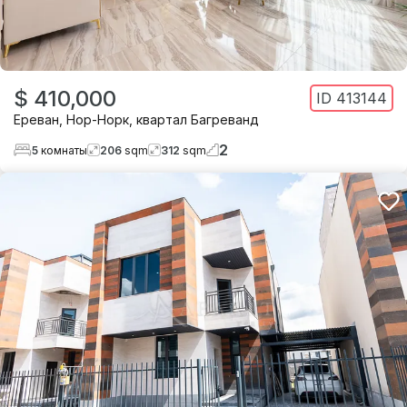
$ 410,000
ID
413144
Ереван
,
Нор-Норк
,
квартал Багреванд
2
5
комнаты
206
sqm
312
sqm