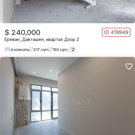
$ 240,000
ID
419949
Ереван
,
Давташен
,
квартал Дзор 2
2
4
комнаты
217
sqm
150
sqm