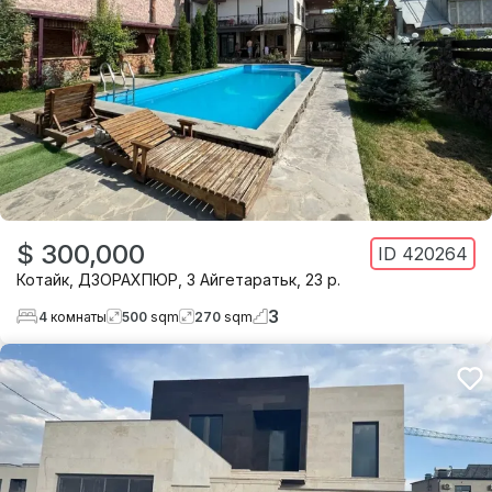
$ 300,000
ID
420264
Котайк
,
ДЗОРАХПЮР
,
3 Айгетаратьк, 23 р.
3
4
комнаты
500
sqm
270
sqm