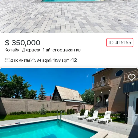
$ 350,000
ID
415155
Котайк
,
Джрвеж
,
1 айгегорцакан кв.
2
2
комнаты
584
sqm
158
sqm