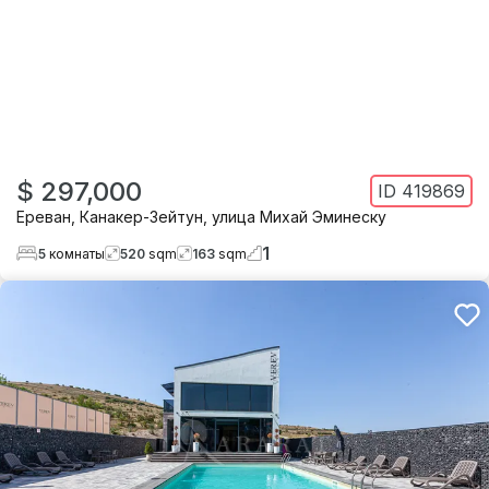
$ 297,000
ID
419869
Ереван
,
Канакер-Зейтун
,
улица Михай Эминеску
1
5
комнаты
520
sqm
163
sqm