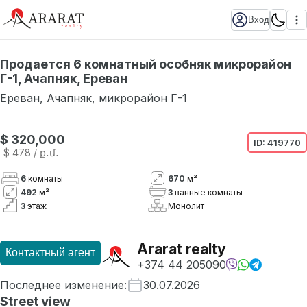
Вход
Продается 6 комнатный особняк микрорайон
Г-1, Ачапняк, Ереван
Ереван
,
Ачапняк
,
микрорайон Г-1
$ 320,000
ID:
419770
$ 478
/ ք․մ․
6
комнаты
670
м²
492
м²
3
ванные комнаты
3
этаж
Монолит
Ararat realty
Контактный агент
+374 44 205090
Последнее изменение
:
30.07.2026
Street view