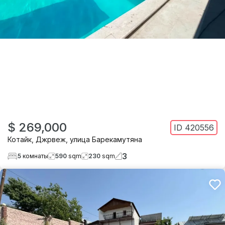
$ 269,000
ID
420556
Котайк
,
Джрвеж
,
улица Барекамутяна
3
5
комнаты
590
sqm
230
sqm