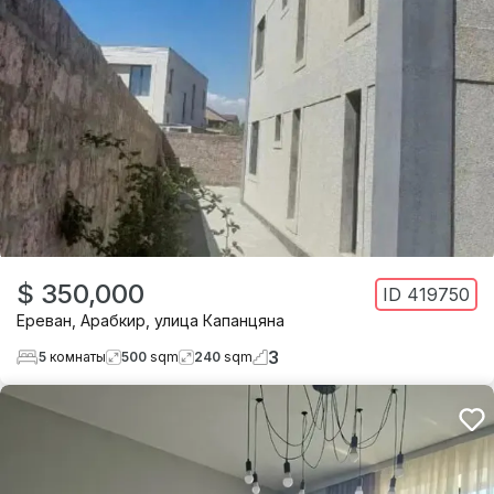
$ 350,000
ID
419750
Ереван
,
Арабкир
,
улица Капанцяна
3
5
комнаты
500
sqm
240
sqm