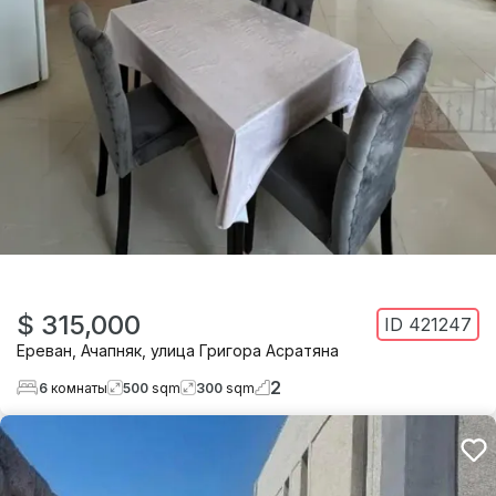
$ 315,000
ID
421247
Ереван
,
Ачапняк
,
улица Григора Асратяна
2
6
комнаты
500
sqm
300
sqm