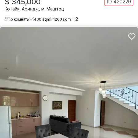
$ 345,000
ID
420226
Котайк
,
Ариндж
,
м. Маштоц
2
5
комнаты
400
sqm
260
sqm