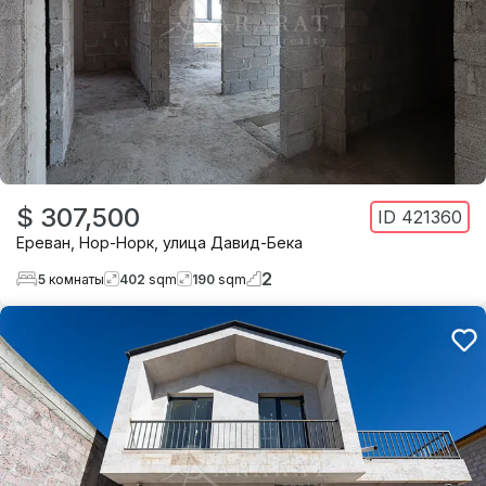
$ 307,500
ID
421360
Ереван
,
Нор-Норк
,
улица Давид-Бека
2
5
комнаты
402
sqm
190
sqm