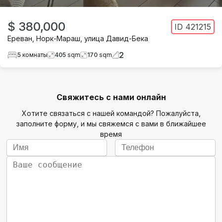
$ 380,000
ID
421215
Ереван
,
Норк-Мараш
,
улица Давид-Бека
2
5
комнаты
405
sqm
170
sqm
Свяжитесь с нами онлайн
Хотите связаться с нашей командой? Пожалуйста,
заполните форму, и мы свяжемся с вами в ближайшее
время