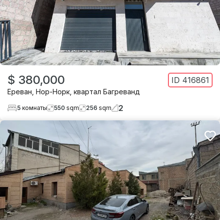
$ 380,000
ID
416861
Ереван
,
Нор-Норк
,
квартал Багреванд
2
5
комнаты
550
sqm
256
sqm