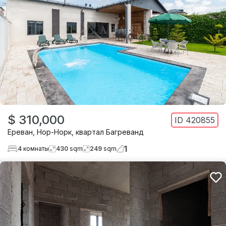
$ 310,000
ID
420855
Ереван
,
Нор-Норк
,
квартал Багреванд
1
4
комнаты
430
sqm
249
sqm