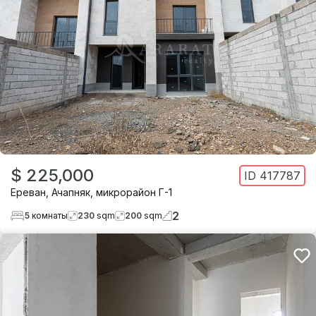
$ 225,000
ID
417787
Ереван
,
Ачапняк
,
микрорайон Г-1
2
5
комнаты
230
sqm
200
sqm