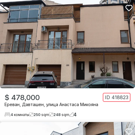
$ 478,000
ID
418823
Ереван
,
Давташен
,
улица Анастаса Микояна
4
4
комнаты
250
sqm
248
sqm