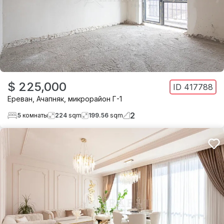
$ 225,000
ID
417788
Ереван
,
Ачапняк
,
микрорайон Г-1
2
5
комнаты
224
sqm
199.56
sqm