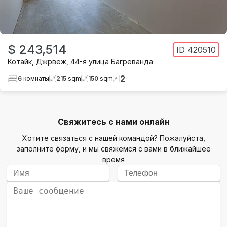
$ 243,514
ID
420510
Котайк
,
Джрвеж
,
44-я улица Багреванда
2
6
комнаты
215
sqm
150
sqm
Свяжитесь с нами онлайн
Хотите связаться с нашей командой? Пожалуйста,
заполните форму, и мы свяжемся с вами в ближайшее
время