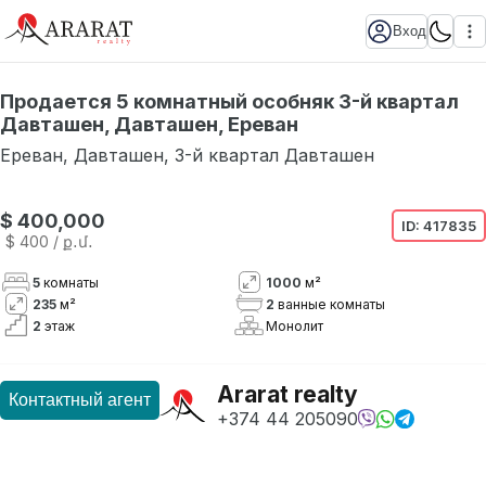
Вход
Продается 5 комнатный особняк 3-й квартал
Давташен, Давташен, Ереван
Ереван
,
Давташен
,
3-й квартал Давташен
Нет в наличии
$ 400,000
ID:
417835
$ 400
/ ք․մ․
5
комнаты
1000
м²
235
м²
2
ванные комнаты
2
этаж
Монолит
Ararat realty
Контактный агент
+374 44 205090