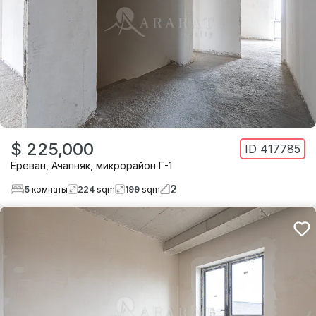
$ 225,000
ID
417785
Ереван
,
Ачапняк
,
микрорайон Г-1
2
5
комнаты
224
sqm
199
sqm