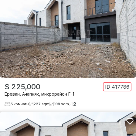
$ 225,000
ID
417786
Ереван
,
Ачапняк
,
микрорайон Г-1
2
5
комнаты
227
sqm
199
sqm