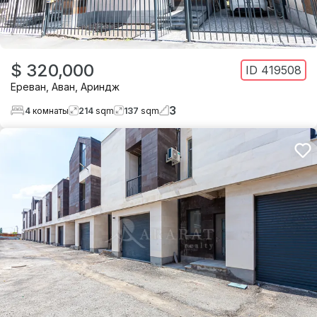
$ 320,000
ID
419508
Ереван
,
Аван
,
Ариндж
3
4
комнаты
214
sqm
137
sqm