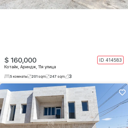
$ 160,000
ID
414583
Котайк
,
Ариндж
,
11я улица
3
5
комнаты
201
sqm
247
sqm