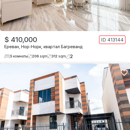
$ 410,000
ID
413144
Ереван
,
Нор-Норк
,
квартал Багреванд
2
5
комнаты
206
sqm
312
sqm