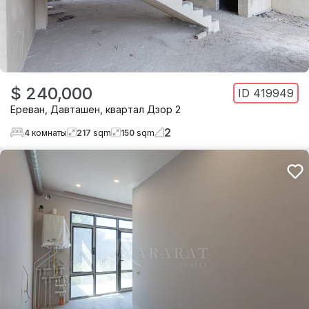
$ 240,000
ID
419949
Ереван
,
Давташен
,
квартал Дзор 2
2
4
комнаты
217
sqm
150
sqm