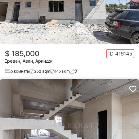
$ 185,000
ID
416145
Ереван
,
Аван
,
Ариндж
2
5
комнаты
252
sqm
145
sqm