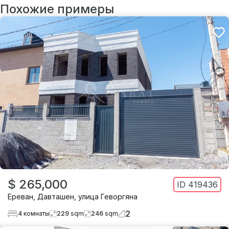
Похожие примеры
$ 265,000
ID
419436
Ереван
,
Давташен
,
улица Геворгяна
2
4
комнаты
229
sqm
246
sqm