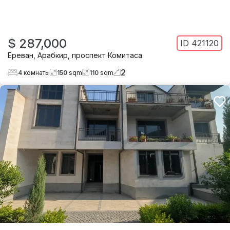
$ 287,000
ID
421120
Ереван
,
Арабкир
,
проспект Комитаса
2
4
комнаты
150
sqm
110
sqm