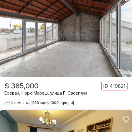
$ 365,000
ID
419821
Ереван
,
Норк-Мараш
,
улица Г. Овсепяна
4
4
комнаты
130
sqm
300
sqm