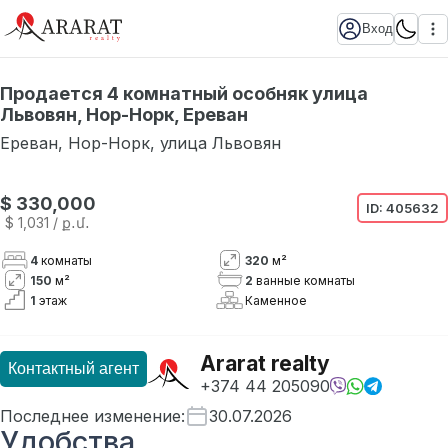
Вход
Продается 4 комнатный особняк улица
Львовян, Нор-Норк, Ереван
Ереван
,
Нор-Норк
,
улица Львовян
$ 330,000
ID:
405632
$ 1,031
/ ք․մ․
4
комнаты
320
м²
150
м²
2
ванные комнаты
1
этаж
Каменное
Ararat realty
Контактный агент
+374 44 205090
Последнее изменение
:
30.07.2026
Удобства