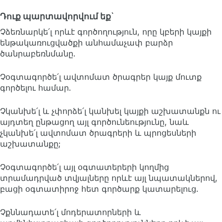
Դուք պարտավորվում եք`
Չձեռնարկե՛լ որևէ գործողություն, որը կբերի կայքի
ենթակառուցվածքի անհամաչափ բարձր
ծանրաբեռնմանը.
Չօգտագործե՛լ ավտոմատ ծրագրեր կայք մուտք
գործելու համար.
Չկանխե՛լ և չփորձե՛լ կանխել կայքի աշխատանքն ու
այդտեղ ընթացող այլ գործունեությունը, նաև
չկանխե՛լ ավտոմատ ծրագրերի և պրոցեսների
աշխատանքը;
Չօգտագործե՛լ այլ օգտատերերի կողմից
տրամադրված տվյալները որևէ այլ նպատակներով,
բացի օգտատիրոջ հետ գործարք կատարելուց.
Չքննադատե՛լ մոդերատորների և