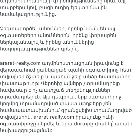
ադմինիստրացիայի գործողությունները որևէ այլ
տարբերակով, բացի ուղիղ էլեկտրոնային
նամակագրությունից.
Չօգտագործե՛լ անուններ, որոնք նման են այլ
օգտատերերի անուններին` իրենց փոխարեն
ներկայանալով և իրենց անուններից
հաղորդագրություններ գրելով.
ararat-realty.com ադմինիստրացիան իրավունք է
վերապահում ցանկացած պահի օգտատիրոջ հետ
տվյալներ ճշտելը և պահանջելը անձը հաստատող
փաստաթուղթ: Վերոհիշյալները չտրամադրելը
հավասար է ոչ պատշաճ տեղեկություններ
տրամադրելուն: Այն դեպքում, երբ օգտատիրոջ
կողմից տրամադրված փաստաթղթերը չեն
համապատասխանում գրանցվելիս տրամադրված
տվյալներին, ararat-realty.com իրավունք ունի
օգտատիրոջը մերժել և նրա մուտքը փակել՝ առանց
նախազգուշացման: