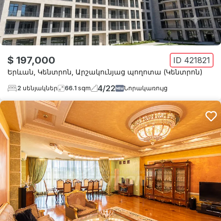
$ 197,000
ID
421821
Երևան
,
Կենտրոն
,
Արշակունյաց պողոտա (Կենտրոն)
4
/
22
2
սենյակներ
66.1
sqm
Նորակառույց