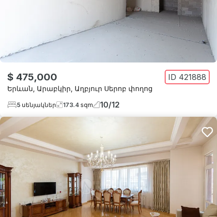
$ 475,000
ID
421888
Երևան
,
Արաբկիր
,
Աղբյուր Սերոբ փողոց
10
/
12
5
սենյակներ
173.4
sqm