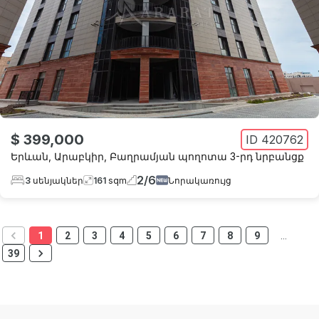
$ 399,000
ID
420762
Երևան
,
Արաբկիր
,
Բաղրամյան պողոտա 3-րդ նրբանցք
2
/
6
3
սենյակներ
161
sqm
Նորակառույց
1
2
3
4
5
6
7
8
9
…
39