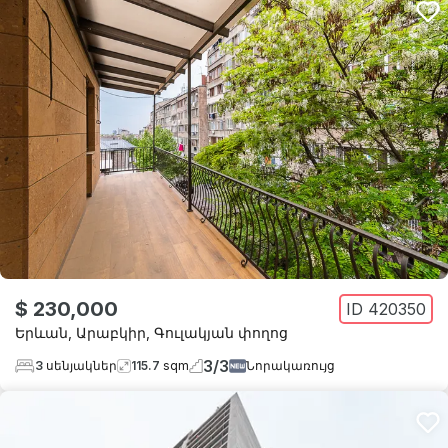
$ 230,000
ID
420350
Երևան
,
Արաբկիր
,
Գուլակյան փողոց
3
/
3
3
սենյակներ
115.7
sqm
Նորակառույց