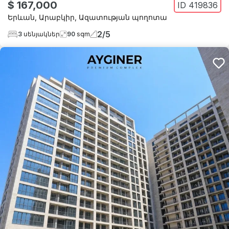
$ 167,000
ID
419836
Երևան
,
Արաբկիր
,
Ազատության պողոտա
2
/
5
3
սենյակներ
90
sqm