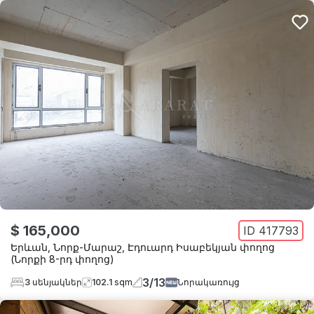
$ 165,000
ID
417793
Երևան
,
Նորք-Մարաշ
,
Էդուարդ Իսաբեկյան փողոց
(Նորքի 8-րդ փողոց)
3
/
13
3
սենյակներ
102.1
sqm
Նորակառույց