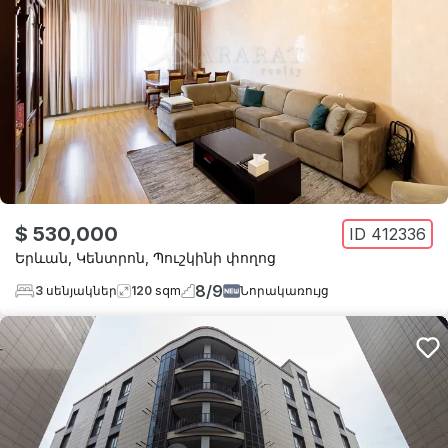
$ 530,000
ID
412336
Երևան
,
Կենտրոն
,
Պուշկինի փողոց
8
/
9
3
սենյակներ
120
sqm
Նորակառույց