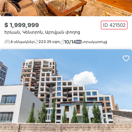
$ 1,999,999
ID
421502
Երևան
,
Կենտրոն
,
Աբովյան փողոց
10
/
14
4
սենյակներ
223.25
sqm
Նորակառույց