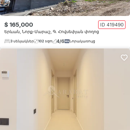
$ 165,000
ID
419490
Երևան
,
Նորք-Մարաշ
,
Գ. Հովսեփյան փողոց
4
/
6
3
սենյակներ
102
sqm
Նորակառույց