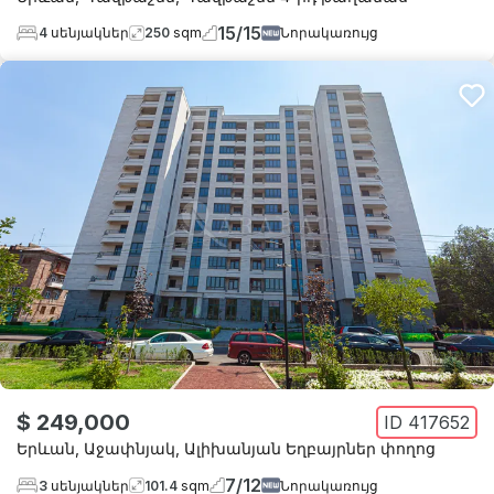
15
/
15
4
սենյակներ
250
sqm
Նորակառույց
$ 249,000
ID
417652
Երևան
,
Աջափնյակ
,
Ալիխանյան Եղբայրներ փողոց
7
/
12
3
սենյակներ
101.4
sqm
Նորակառույց