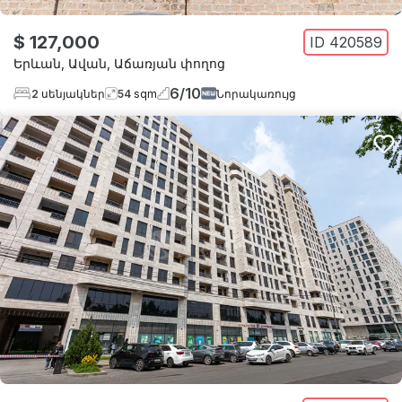
$ 127,000
ID
420589
Երևան
,
Ավան
,
Աճառյան փողոց
6
/
10
2
սենյակներ
54
sqm
Նորակառույց