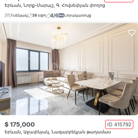
Երևան
,
Նորք-Մարաշ
,
Գ. Հովսեփյան փողոց
4
/
6
1
սենյակ
38
sqm
Նորակառույց
$ 175,000
ID
415792
Երևան
,
Աջափնյակ
,
Նազարբեկյան թաղամաս