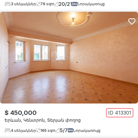
20
/
21
3
սենյակներ
76
sqm
Նորակառույց
$ 450,000
ID
413301
Երևան
,
Կենտրոն
,
Տերյան փողոց
5
/
7
4
սենյակներ
165
sqm
Նորակառույց