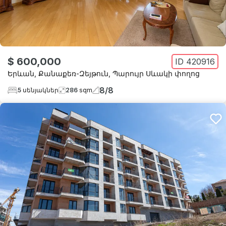
$ 600,000
ID
420916
Երևան
,
Քանաքեռ-Զեյթուն
,
Պարույր Սևակի փողոց
8
/
8
5
սենյակներ
286
sqm