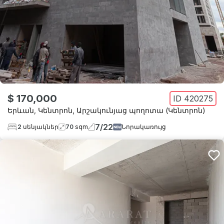
$ 170,000
ID
420275
Երևան
,
Կենտրոն
,
Արշակունյաց պողոտա (Կենտրոն)
7
/
22
2
սենյակներ
70
sqm
Նորակառույց