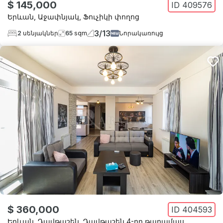
$ 145,000
ID
409576
Երևան
,
Աջափնյակ
,
Ֆուչիկի փողոց
3
/
13
2
սենյակներ
65
sqm
Նորակառույց
$ 360,000
ID
404593
Երևան
,
Դավթաշեն
,
Դավթաշեն 4-րդ թաղամաս