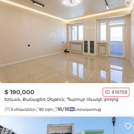
$ 190,000
ID
416159
Երևան
,
Քանաքեռ-Զեյթուն
,
Պարույր Սևակի փողոց
16
/
18
3
սենյակներ
82
sqm
Նորակառույց