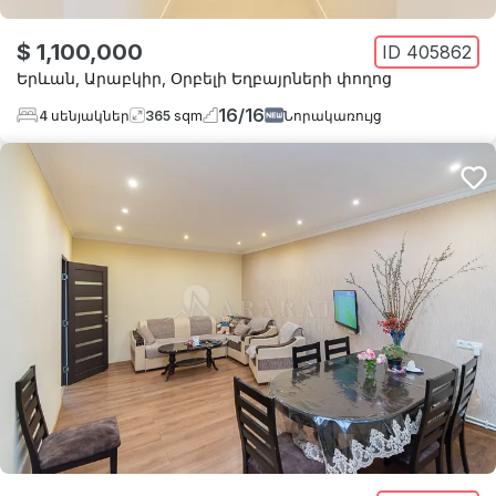
$ 1,100,000
ID
405862
Երևան
,
Արաբկիր
,
Օրբելի Եղբայրների փողոց
16
/
16
4
սենյակներ
365
sqm
Նորակառույց