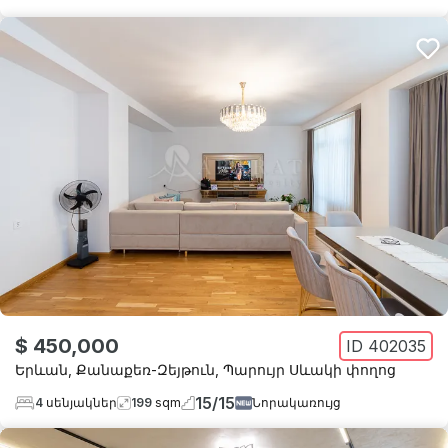
$ 450,000
ID
402035
Երևան
,
Քանաքեռ-Զեյթուն
,
Պարույր Սևակի փողոց
15
/
15
4
սենյակներ
199
sqm
Նորակառույց