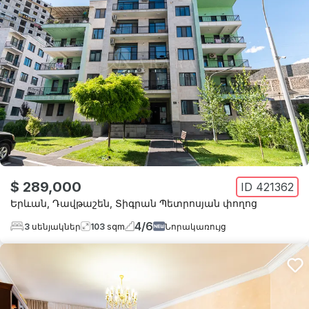
$ 289,000
ID
421362
Երևան
,
Դավթաշեն
,
Տիգրան Պետրոսյան փողոց
4
/
6
3
սենյակներ
103
sqm
Նորակառույց