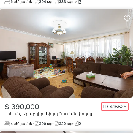
2
6
սենյակներ
304
sqm
333
sqm
$ 390,000
ID
418826
Երևան
,
Արաբկիր
,
Նիկոլ Դուման փողոց
3
4
սենյակներ
300
sqm
322
sqm