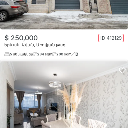
$ 250,000
ID
412129
Երևան
,
Ավան
,
Աբովյան թաղ
2
5
սենյակներ
294
sqm
200
sqm