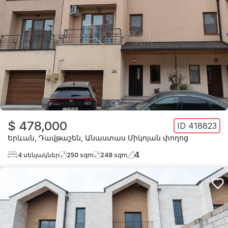
$ 478,000
ID
418823
Երևան
,
Դավթաշեն
,
Անաստաս Միկոյան փողոց
4
4
սենյակներ
250
sqm
248
sqm