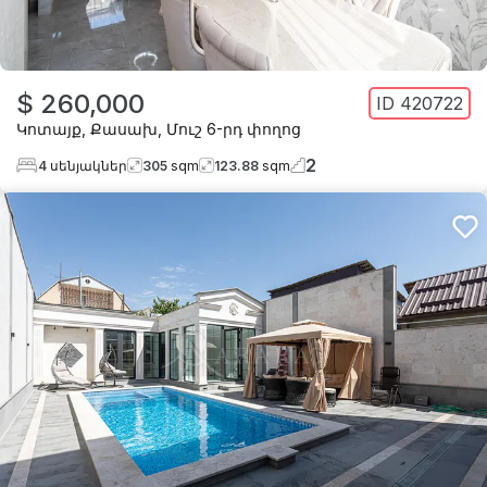
$ 260,000
ID
420722
Կոտայք
,
Քասախ
,
Մուշ 6-րդ փողոց
2
4
սենյակներ
305
sqm
123.88
sqm