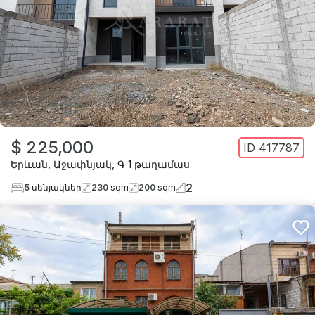
$ 225,000
ID
417787
Երևան
,
Աջափնյակ
,
Գ 1 թաղամաս
2
5
սենյակներ
230
sqm
200
sqm