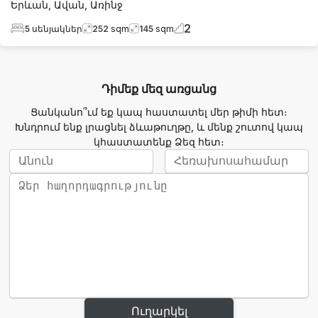
Երևան
,
Ավան
,
Առինջ
2
5
սենյակներ
252
sqm
145
sqm
Դիմեք մեզ առցանց
Ցանկանո՞ւմ եք կապ հաստատել մեր թիմի հետ։
Խնդրում ենք լրացնել ձևաթուղթը, և մենք շուտով կապ
կհաստատենք Ձեզ հետ։
Ուղարկել