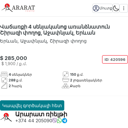
Մուտք
Վաճառքի 4 սենյականոց առանձնատուն
Շիրազի փողոց, Աջափնյակ, Երևան
Երևան
,
Աջափնյակ
,
Շիրազի փողոց
Հասանելի չէ
$ 285,000
ID:
420596
$ 1,900
/ ք․մ․
4
սենյակներ
150
ք.մ.
288
ք.մ.
2
լոգասենյակներ
2
հարկ
Քարե
Կապվել գործակալի հետ
Արարատ ռիելթի
+374 44 205090