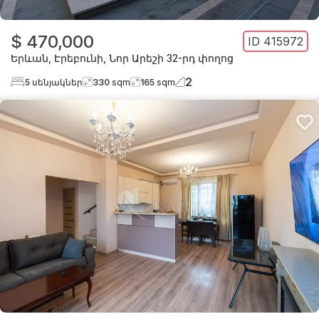
$ 470,000
ID
415972
Երևան
,
Էրեբունի
,
Նոր Արեշի 32-րդ փողոց
2
5
սենյակներ
330
sqm
165
sqm