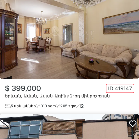
$ 399,000
ID
419147
Երևան
,
Ավան
,
Ավան-Առինջ 2-րդ միկրոշրջան
2
5
սենյակներ
313
sqm
205
sqm