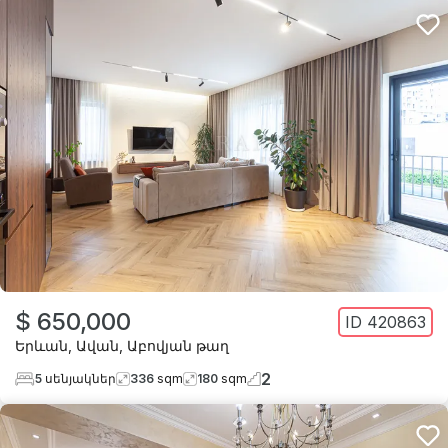
$ 650,000
ID
420863
Երևան
,
Ավան
,
Աբովյան թաղ
2
5
սենյակներ
336
sqm
180
sqm