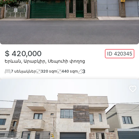
$ 420,000
ID
420345
Երևան
,
Արաբկիր
,
Սեպուհի փողոց
3
7
սենյակներ
320
sqm
440
sqm