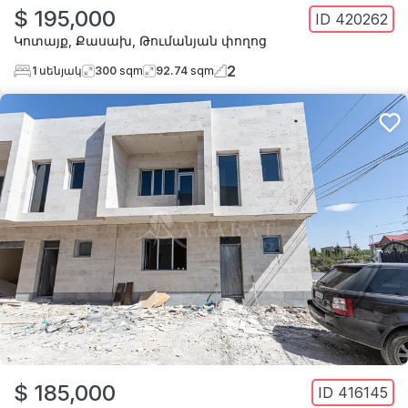
$ 195,000
ID
420262
Կոտայք
,
Քասախ
,
Թումանյան փողոց
2
1
սենյակ
300
sqm
92.74
sqm
$ 185,000
ID
416145