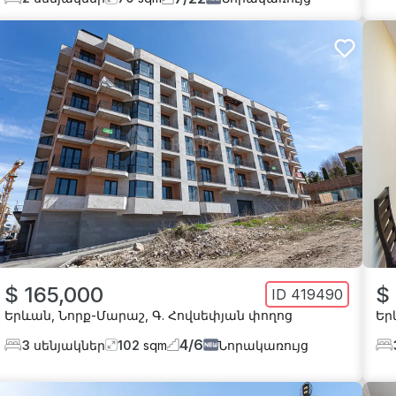
$ 165,000
$
ID
419490
Երևան
,
Նորք-Մարաշ
,
Գ. Հովսեփյան փողոց
Եր
4
/
6
3
սենյակներ
102
sqm
Նորակառույց