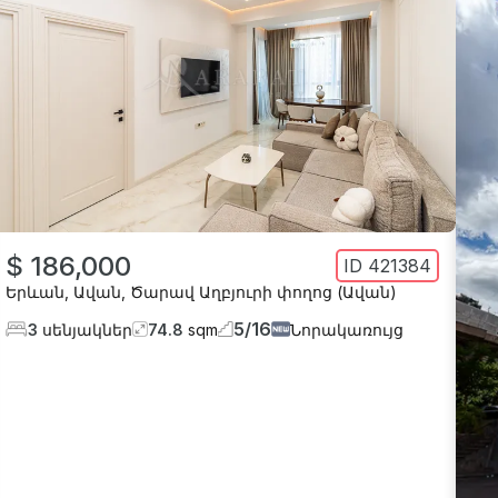
$ 186,000
ID
421384
Երևան
,
Ավան
,
Ծարավ Աղբյուրի փողոց (Ավան)
5
/
16
3
սենյակներ
74.8
sqm
Նորակառույց