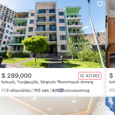
$ 289,000
$
ID
421362
Երևան
,
Դավթաշեն
,
Տիգրան Պետրոսյան փողոց
Եր
4
/
6
3
սենյակներ
103
sqm
Նորակառույց