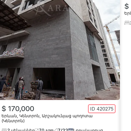
$
Եր
$ 170,000
ID
420275
Երևան
,
Կենտրոն
,
Արշակունյաց պողոտա
(Կենտրոն)
7
/
22
2
սենյակներ
70
sqm
Նորակառույց