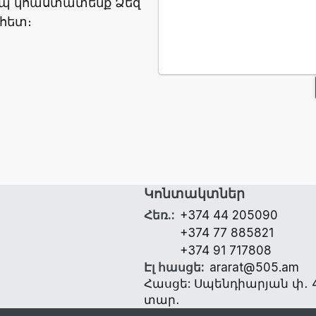
ապ կհաստատենք Ձեզ
հետ։
Կոնտակտներ
Հեռ.
:
+374 44 205090
+374 77 885821
+374 91 717808
Էլ հասցե
:
ararat@505.am
Հասցե: Սպենդիարյան փ․ 4 
տար․