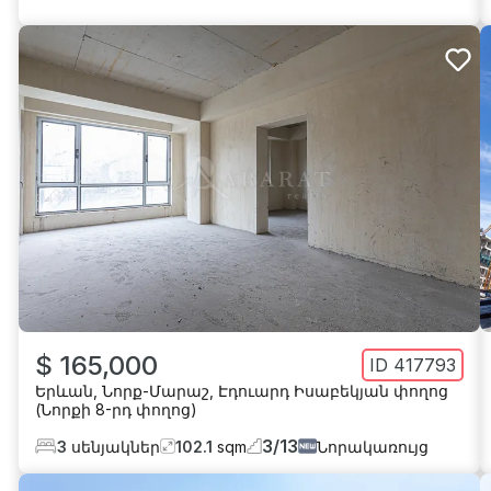
$ 165,000
ID
417793
Երևան
,
Նորք-Մարաշ
,
Էդուարդ Իսաբեկյան փողոց
(Նորքի 8-րդ փողոց)
3
/
13
3
սենյակներ
102.1
sqm
Նորակառույց