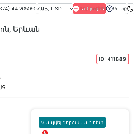
374) 44 205090
ՀԱՅ
,
USD
Ավելացնել
Մուտք
ոն, Երևան
ID:
411889
ր
յց
Կապվել գործակալի հետ