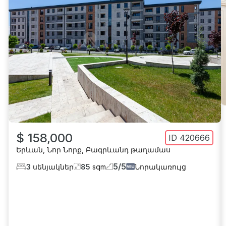
$ 158,000
ID
420666
Երևան
,
Նոր Նորք
,
Բագրևանդ թաղամաս
5
/
5
3
սենյակներ
85
sqm
Նորակառույց