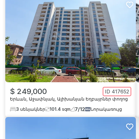
$ 249,000
ID
417652
Երևան
,
Աջափնյակ
,
Ալիխանյան Եղբայրներ փողոց
7
/
12
3
սենյակներ
101.4
sqm
Նորակառույց