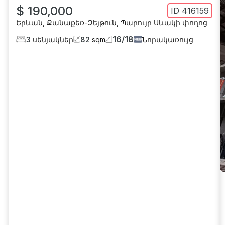
$ 190,000
ID
416159
Երևան
,
Քանաքեռ-Զեյթուն
,
Պարույր Սևակի փողոց
16
/
18
3
սենյակներ
82
sqm
Նորակառույց