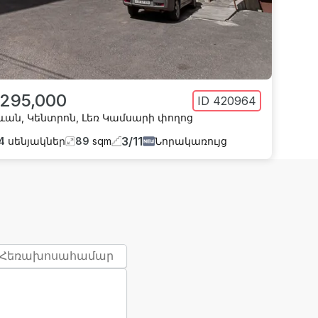
 295,000
ID
420964
ևան
,
Կենտրոն
,
Լեռ Կամսարի փողոց
3
/
11
4
սենյակներ
89
sqm
Նորակառույց