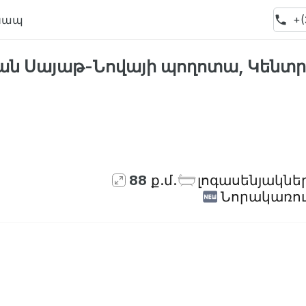
Կապ
+(
ան Սայաթ-Նովայի պողոտա, Կենտր
Հասանելի չէ
88
ք.մ.
լոգասենյակնե
Նորակառու