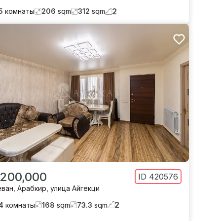
2
5
комнаты
206
sqm
312
sqm
 200,000
ID
420576
еван
,
Арабкир
,
улица Айгекци
2
4
комнаты
168
sqm
73.3
sqm