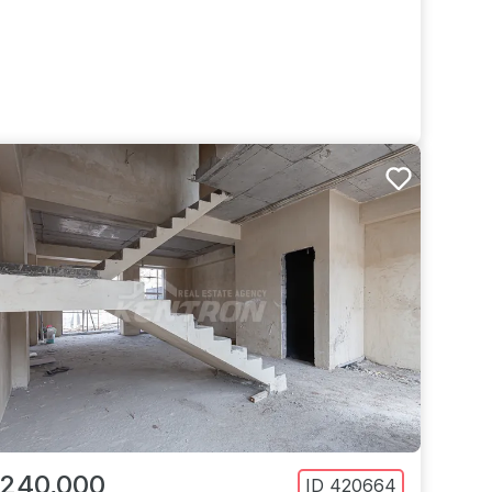
 240,000
ID
420664