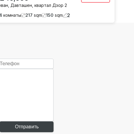
еван
,
Давташен
,
квартал Дзор 2
2
4
комнаты
217
sqm
150
sqm
Отправить