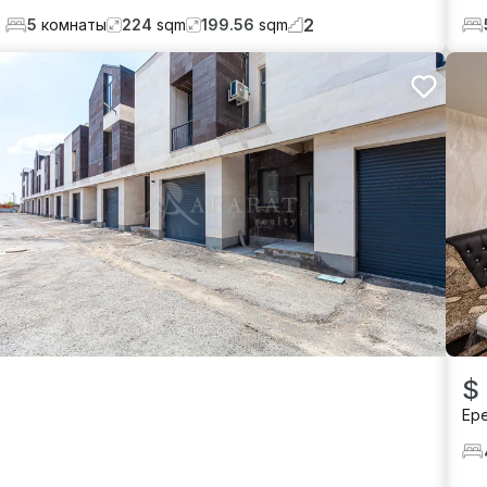
2
5
комнаты
224
sqm
199.56
sqm
$
Ер