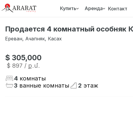
Купить
Аренда
Контакт
Продается 4 комнатный особняк К
Ереван
,
Ачапняк
,
Касах
$ 305,000
$ 897
/ ք․մ․
4
комнаты
3
ванные комнаты
2
этаж