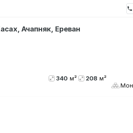
асах, Ачапняк, Ереван
Нет в наличии
340
м²
208
м²
Мон