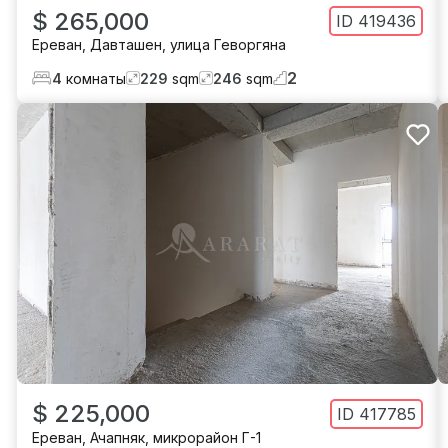
$ 265,000
ID
419436
Ереван
,
Давташен
,
улица Геворгяна
2
4
комнаты
229
sqm
246
sqm
$ 225,000
ID
417785
Ереван
,
Ачапняк
,
микрорайон Г-1