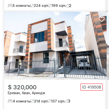
2
5
комнаты
224
sqm
199
sqm
$ 320,000
ID
419508
Ереван
,
Аван
,
Ариндж
3
4
комнаты
214
sqm
137
sqm