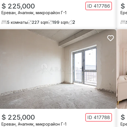
$ 225,000
$
ID
417786
Ереван
,
Ачапняк
,
микрорайон Г-1
Ер
2
5
комнаты
227
sqm
199
sqm
$ 225,000
$
ID
417788
Ереван
,
Ачапняк
,
микрорайон Г-1
Ер