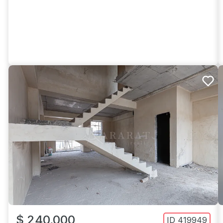
$ 240,000
ID
419949