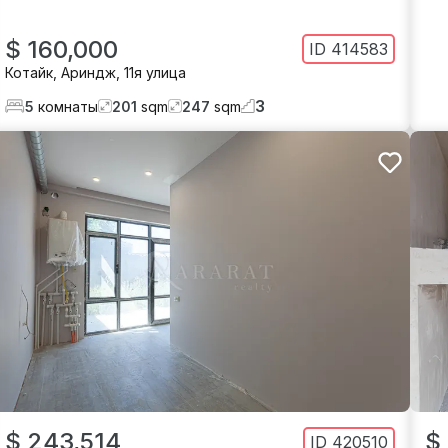
$ 160,000
ID
414583
Котайк
,
Ариндж
,
11я улица
3
5
комнаты
201
sqm
247
sqm
$ 243,514
$
ID
420510