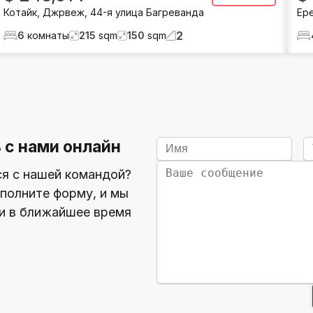
Котайк
,
Джрвеж
,
44-я улица Багреванда
Ер
2
6
комнаты
215
sqm
150
sqm
 с нами онлайн
ся с нашей командой?
полните форму, и мы
и в ближайшее время