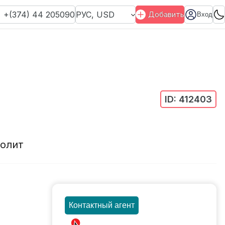
+(374) 44 205090
РУС
,
USD
Добавить
Вход
ID:
412403
олит
Контактный агент