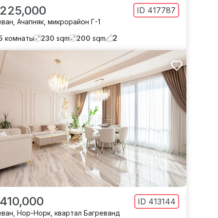
 225,000
ID
417787
еван
,
Ачапняк
,
микрорайон Г-1
2
5
комнаты
230
sqm
200
sqm
 410,000
ID
413144
еван
,
Нор-Норк
,
квартал Багреванд